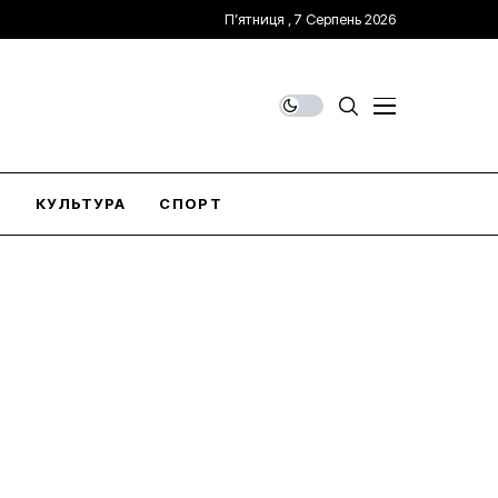
П’ятниця , 7 Серпень 2026
О
КУЛЬТУРА
СПОРТ