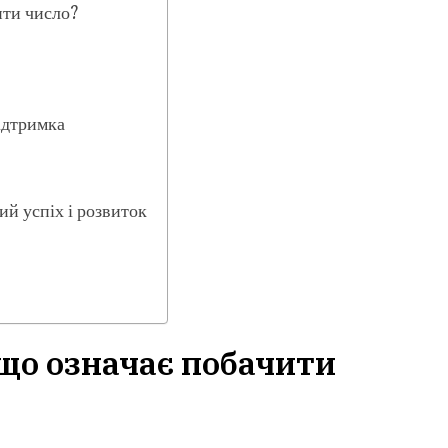
ити число?
підтримка
ний успіх і розвиток
 що означає побачити