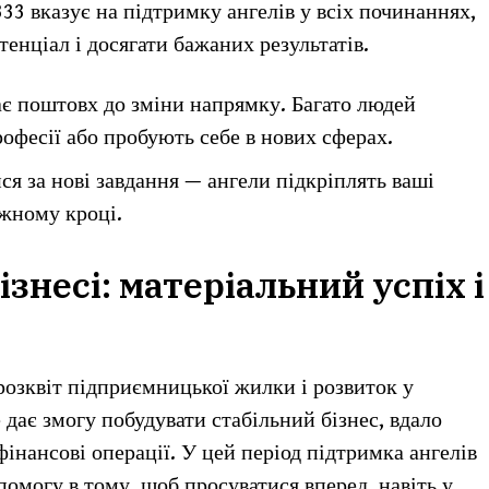
33 вказує на підтримку ангелів у всіх починаннях,
енціал і досягати бажаних результатів.
дає поштовх до зміни напрямку. Багато людей
фесії або пробують себе в нових сферах.
ся за нові завдання — ангели підкріплять ваші
ожному кроці.
ізнесі: матеріальний успіх і
розквіт підприємницької жилки і розвиток у
е дає змогу побудувати стабільний бізнес, вдало
фінансові операції. У цей період підтримка ангелів
помогу в тому, щоб просуватися вперед, навіть у