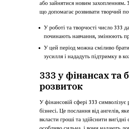
або зайнятися новим захопленням. 3
що допомагає розвивати творчий пот
У роботі та творчості число 333 
починають навчання, змінюють про
У цей період можна сміливо брати
зусилля і нададуть підтримку в к
333 у фінансах та б
розвиток
У фінансовій сфері 333 символізує 
бізнесі. Це послання від ангелів, як
вкласти гроші та здійснити вигідні 
особливо сильна, і вони надають до