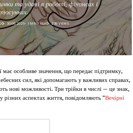
мки та удачі в роботі, фінансах і
стосунках.
КО
30.08.2025
1 MINS READ
239 VIEWS
ї має особливе значення, що передає підтримку,
 небесних сил, які допомагають у важливих справах,
ють нові можливості. Три трійки в числі — це знак,
у різних аспектах життя, повідомляють “
Вечірні