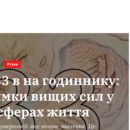
Різне
3 в на годиннику:
имки вищих сил у
 сферах життя
нумерології має велике значення. Це