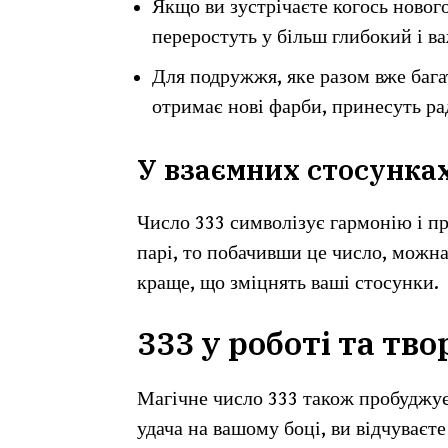
Якщо ви зустрічаєте когось новог
переростуть у більш глибокий і ва
Для подружжя, яке разом вже бага
отримає нові фарби, принесуть рад
У взаємних стосунка
Число 333 символізує гармонію і пр
парі, то побачивши це число, можна
краще, що зміцнять ваші стосунки.
333 у роботі та тво
Магічне число 333 також пробуджує 
удача на вашому боці, ви відчуваєт