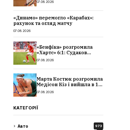
07.08.2026
«Динамо» перемогло «Карабах»:
рахунок та огляд матчу
07.08.2026
«Бенфіка» розгромила
«Хартс» 6:1: Судаков
відзначився асистом,
07.08.2026
огляд матчу і рахунок
Марта Костюк розгромила
Медісон Кіз і вийшла в 1/8
фіналу Торонто: результат
07.08.2026
КАТЕГОРІЇ
Авто
973