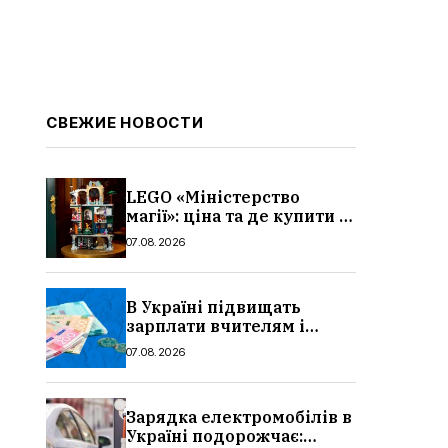
СВЕЖИЕ НОВОСТИ
LEGO «Міністерство
магії»: ціна та де купити в
Україні
07.08.2026
В Україні підвищать
зарплати вчителям і
стипендії студентам з 1
07.08.2026
вересня 2026: умови,
суми, розмір
Зарядка електромобілів в
Україні подорожчає: