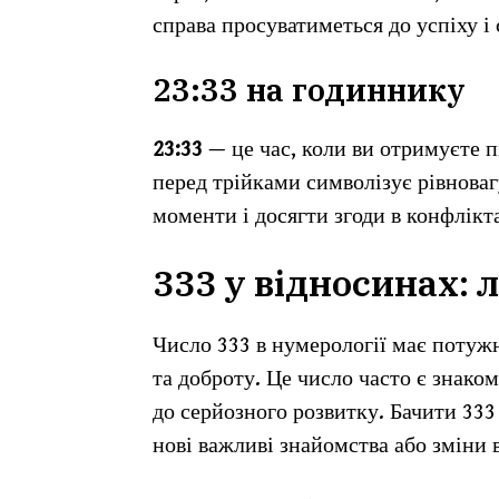
справа просуватиметься до успіху і
23:33 на годиннику
23:33
— це час, коли ви отримуєте 
перед трійками символізує рівноваг
моменти і досягти згоди в конфлікт
333 у відносинах: 
Число 333 в нумерології має потуж
та доброту. Це число часто є знако
до серйозного розвитку. Бачити 333
нові важливі знайомства або зміни в