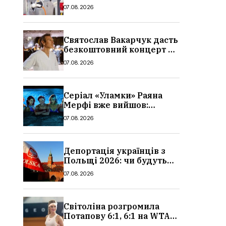
причина і нові ціни з
07.08.2026
серпня 2026
Святослав Вакарчук дасть
безкоштовний концерт у
Львові: дата і місце
07.08.2026
Серіал «Уламки» Раяна
Мерфі вже вийшов:
сюжет, актори та всі
07.08.2026
деталі, де дивитися
Депортація українців з
Польщі 2026: чи будуть
висилати українських
07.08.2026
чоловіків
Світоліна розгромила
Потапову 6:1, 6:1 на WTA
1000 у Торонто