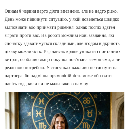
Овнам 8 червня варто діяти впевнено, але не надто різко.
День може підкинути ситуацію, у якій доведеться швидко
відповідати або приймати рішення, однак поспіх здатен
зіграти проти вас. На роботі можливі нові завдання, які
спочатку здаватимуться складними, але згодом відкриють
цікаву можливість. У фінансах краще уникати спонтанних
витрат, особливо якщо покупка пов’язана з емоціями, а не
реальною потребою. У стосунках важливо не тиснути на
партнера, бо надмірна прямолінійність може образити
навіть тоді, коли ви не мали такого наміру.