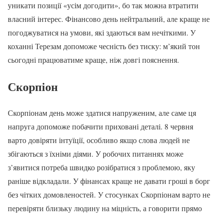
уникати позиції «усім догодити», бо так можна втратити
власний інтерес. Фінансово день нейтральний, але краще не
погоджуватися на умови, які здаються вам нечіткими. У
коханні Терезам допоможе чесність без тиску: м’який тон
сьогодні працюватиме краще, ніж довгі пояснення.
Скорпіон
Скорпіонам день може здатися напруженим, але саме ця
напруга допоможе побачити приховані деталі. 8 червня
варто довіряти інтуїції, особливо якщо слова людей не
збігаються з їхніми діями. У робочих питаннях може
з’явитися потреба швидко розібратися з проблемою, яку
раніше відкладали. У фінансах краще не давати гроші в борг
без чітких домовленостей. У стосунках Скорпіонам варто не
перевіряти близьку людину на міцність, а говорити прямо