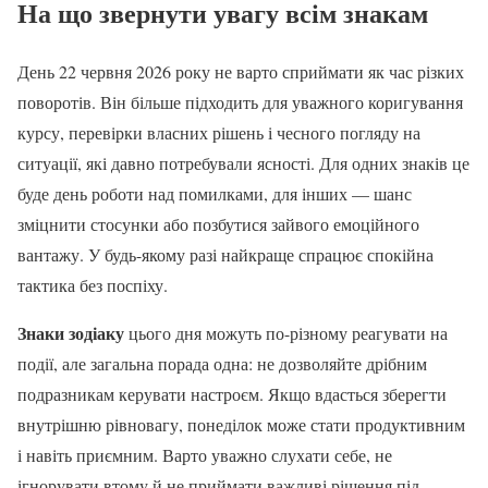
На що звернути увагу всім знакам
День 22 червня 2026 року не варто сприймати як час різких
поворотів. Він більше підходить для уважного коригування
курсу, перевірки власних рішень і чесного погляду на
ситуації, які давно потребували ясності. Для одних знаків це
буде день роботи над помилками, для інших — шанс
зміцнити стосунки або позбутися зайвого емоційного
вантажу. У будь-якому разі найкраще спрацює спокійна
тактика без поспіху.
Знаки зодіаку
цього дня можуть по-різному реагувати на
події, але загальна порада одна: не дозволяйте дрібним
подразникам керувати настроєм. Якщо вдасться зберегти
внутрішню рівновагу, понеділок може стати продуктивним
і навіть приємним. Варто уважно слухати себе, не
ігнорувати втому й не приймати важливі рішення під