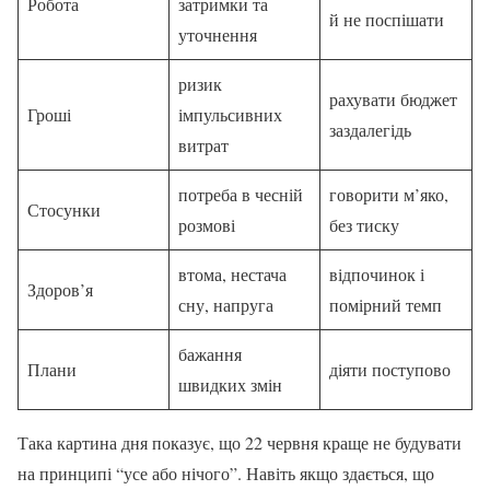
Робота
затримки та
й не поспішати
уточнення
ризик
рахувати бюджет
Гроші
імпульсивних
заздалегідь
витрат
потреба в чесній
говорити м’яко,
Стосунки
розмові
без тиску
втома, нестача
відпочинок і
Здоров’я
сну, напруга
помірний темп
бажання
Плани
діяти поступово
швидких змін
Така картина дня показує, що 22 червня краще не будувати
на принципі “усе або нічого”. Навіть якщо здається, що