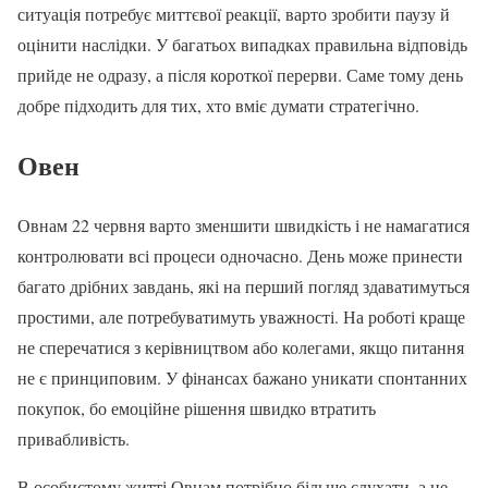
ситуація потребує миттєвої реакції, варто зробити паузу й
оцінити наслідки. У багатьох випадках правильна відповідь
прийде не одразу, а після короткої перерви. Саме тому день
добре підходить для тих, хто вміє думати стратегічно.
Овен
Овнам 22 червня варто зменшити швидкість і не намагатися
контролювати всі процеси одночасно. День може принести
багато дрібних завдань, які на перший погляд здаватимуться
простими, але потребуватимуть уважності. На роботі краще
не сперечатися з керівництвом або колегами, якщо питання
не є принциповим. У фінансах бажано уникати спонтанних
покупок, бо емоційне рішення швидко втратить
привабливість.
В особистому житті Овнам потрібно більше слухати, а не