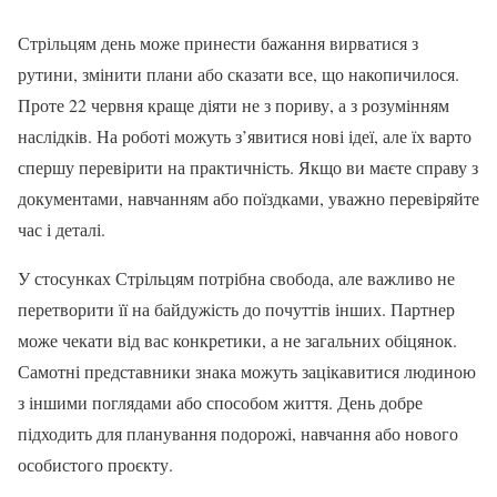
Стрільцям день може принести бажання вирватися з
рутини, змінити плани або сказати все, що накопичилося.
Проте 22 червня краще діяти не з пориву, а з розумінням
наслідків. На роботі можуть з’явитися нові ідеї, але їх варто
спершу перевірити на практичність. Якщо ви маєте справу з
документами, навчанням або поїздками, уважно перевіряйте
час і деталі.
У стосунках Стрільцям потрібна свобода, але важливо не
перетворити її на байдужість до почуттів інших. Партнер
може чекати від вас конкретики, а не загальних обіцянок.
Самотні представники знака можуть зацікавитися людиною
з іншими поглядами або способом життя. День добре
підходить для планування подорожі, навчання або нового
особистого проєкту.