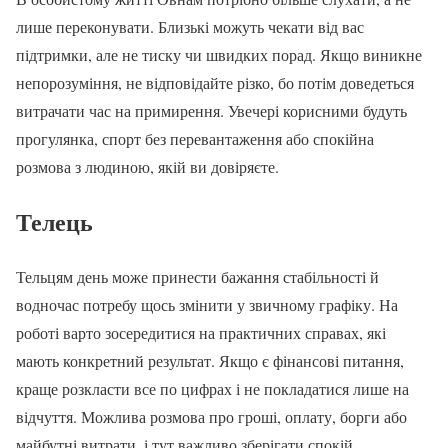
лише переконувати. Близькі можуть чекати від вас
підтримки, але не тиску чи швидких порад. Якщо виникне
непорозуміння, не відповідайте різко, бо потім доведеться
витрачати час на примирення. Увечері корисними будуть
прогулянка, спорт без перевантаження або спокійна
розмова з людиною, якій ви довіряєте.
Телець
Тельцям день може принести бажання стабільності й
водночас потребу щось змінити у звичному графіку. На
роботі варто зосередитися на практичних справах, які
мають конкретний результат. Якщо є фінансові питання,
краще розкласти все по цифрах і не покладатися лише на
відчуття. Можлива розмова про гроші, оплату, борги або
майбутні витрати, і тут важливо зберігати спокій.