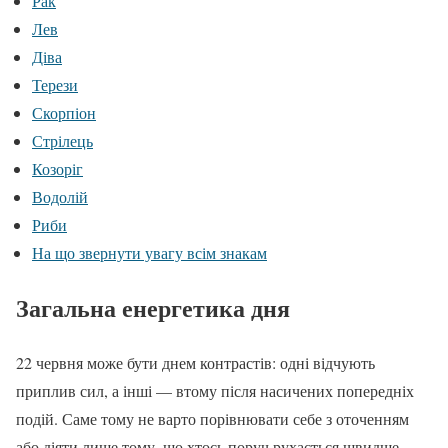
Рак
Лев
Діва
Терези
Скорпіон
Стрілець
Козоріг
Водолій
Риби
На що звернути увагу всім знакам
Загальна енергетика дня
22 червня може бути днем контрастів: одні відчують
приплив сил, а інші — втому після насичених попередніх
подій. Саме тому не варто порівнювати себе з оточенням
або діяти лише тому, що хтось поруч рухається швидше.