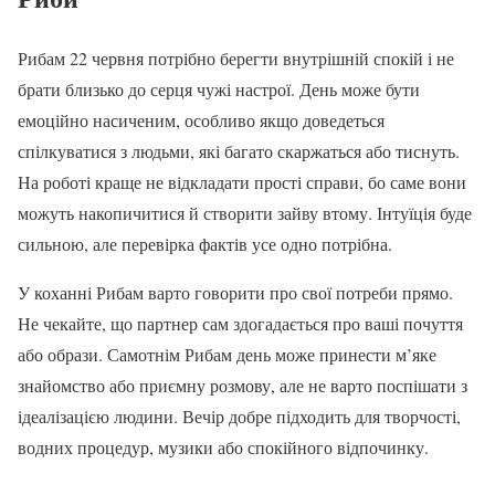
Рибам 22 червня потрібно берегти внутрішній спокій і не
брати близько до серця чужі настрої. День може бути
емоційно насиченим, особливо якщо доведеться
спілкуватися з людьми, які багато скаржаться або тиснуть.
На роботі краще не відкладати прості справи, бо саме вони
можуть накопичитися й створити зайву втому. Інтуїція буде
сильною, але перевірка фактів усе одно потрібна.
У коханні Рибам варто говорити про свої потреби прямо.
Не чекайте, що партнер сам здогадається про ваші почуття
або образи. Самотнім Рибам день може принести м’яке
знайомство або приємну розмову, але не варто поспішати з
ідеалізацією людини. Вечір добре підходить для творчості,
водних процедур, музики або спокійного відпочинку.