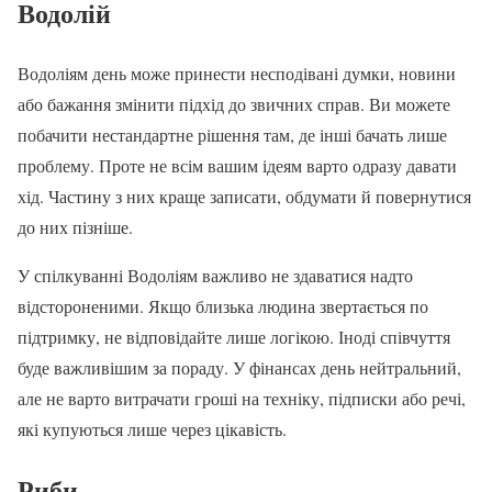
Водолій
Водоліям день може принести несподівані думки, новини
або бажання змінити підхід до звичних справ. Ви можете
побачити нестандартне рішення там, де інші бачать лише
проблему. Проте не всім вашим ідеям варто одразу давати
хід. Частину з них краще записати, обдумати й повернутися
до них пізніше.
У спілкуванні Водоліям важливо не здаватися надто
відстороненими. Якщо близька людина звертається по
підтримку, не відповідайте лише логікою. Іноді співчуття
буде важливішим за пораду. У фінансах день нейтральний,
але не варто витрачати гроші на техніку, підписки або речі,
які купуються лише через цікавість.
Риби