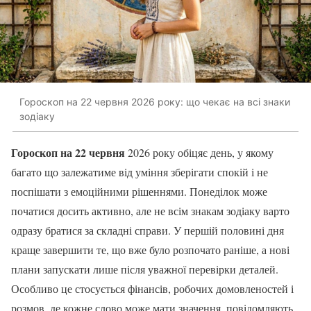
Гороскоп на 22 червня 2026 року: що чекає на всі знаки
зодіаку
Гороскоп на 22 червня
2026 року обіцяє день, у якому
багато що залежатиме від уміння зберігати спокій і не
поспішати з емоційними рішеннями. Понеділок може
початися досить активно, але не всім знакам зодіаку варто
одразу братися за складні справи. У першій половині дня
краще завершити те, що вже було розпочато раніше, а нові
плани запускати лише після уважної перевірки деталей.
Особливо це стосується фінансів, робочих домовленостей і
розмов, де кожне слово може мати значення, повідомляють