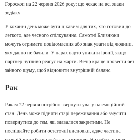
Гороскоп на 22 червня 2026 року: що чекає на всі знаки
зодіаку
У коханні день може бути цікавим для тих, хто готовий до
легкого, але чесного спілкування. Самотні Близнюки
можуть отримати повідомлення або знак уваги від людини,
яку давно не бачили. У парах варто уникати іронії, якщо
партнер чутливо реагує на жарти. Вечір краще провести без
зайвого шуму, щоб відновити внутрішній баланс.
Рак
Ракам 22 червня потрібно звернути увагу на емоційний
стан. День може підняти старі переживання або змусити
повернутися до тем, які здавалися закритими. Не
поспішайте робити остаточні висновки, адже частина
реакцій може бути пов’язана з втомою. На роботі краще