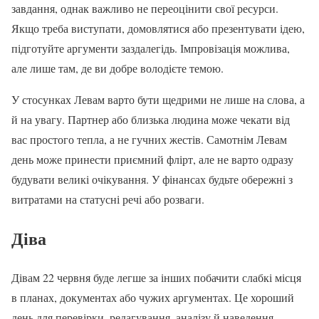
завдання, однак важливо не переоцінити свої ресурси.
Якщо треба виступати, домовлятися або презентувати ідею,
підготуйте аргументи заздалегідь. Імпровізація можлива,
але лише там, де ви добре володієте темою.
У стосунках Левам варто бути щедрими не лише на слова, а
й на увагу. Партнер або близька людина може чекати від
вас простого тепла, а не гучних жестів. Самотнім Левам
день може принести приємний флірт, але не варто одразу
будувати великі очікування. У фінансах будьте обережні з
витратами на статусні речі або розваги.
Діва
Дівам 22 червня буде легше за інших побачити слабкі місця
в планах, документах або чужих аргументах. Це хороший
день для перевірки, редагування, аналізу й наведення