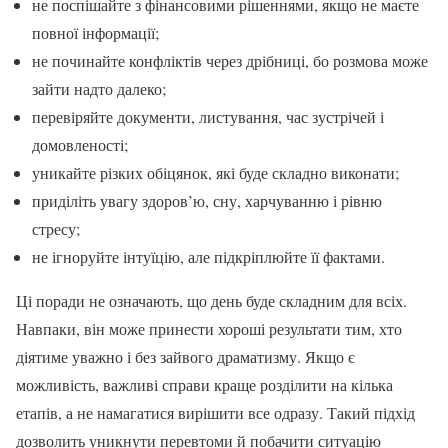
не поспішайте з фінансовими рішеннями, якщо не маєте
повної інформації;
не починайте конфліктів через дрібниці, бо розмова може
зайти надто далеко;
перевіряйте документи, листування, час зустрічей і
домовленості;
уникайте різких обіцянок, які буде складно виконати;
приділіть увагу здоров’ю, сну, харчуванню і рівню
стресу;
не ігноруйте інтуїцію, але підкріплюйте її фактами.
Ці поради не означають, що день буде складним для всіх.
Навпаки, він може принести хороші результати тим, хто
діятиме уважно і без зайвого драматизму. Якщо є
можливість, важливі справи краще розділити на кілька
етапів, а не намагатися вирішити все одразу. Такий підхід
дозволить уникнути перевтоми й побачити ситуацію