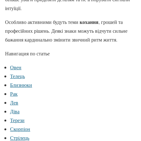
інтуїції.
кохання
Особливо активними будуть теми
, грошей та
професійних рішень. Деякі знаки можуть відчути сильне
бажання кардинально змінити звичний ритм життя.
Навигация по статье
Овен
Телець
Близнюки
Рак
Лев
Діва
Терези
Скорпіон
Стрілець