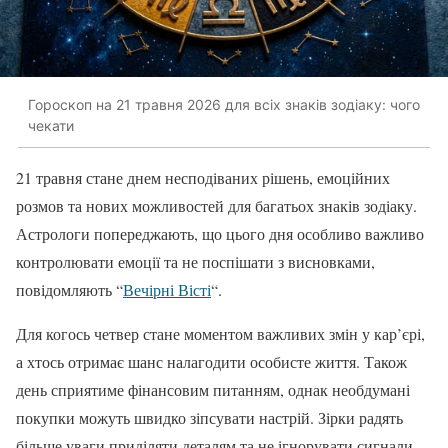
Гороскоп на 21 травня 2026 для всіх знаків зодіаку: чого
чекати
21 травня стане днем несподіваних рішень, емоційних
розмов та нових можливостей для багатьох знаків зодіаку.
Астрологи попереджають, що цього дня особливо важливо
контролювати емоції та не поспішати з висновками,
повідомляють “
Вечірні Вісті
“.
Для когось четвер стане моментом важливих змін у кар’єрі,
а хтось отримає шанс налагодити особисте життя. Також
день сприятиме фінансовим питанням, однак необдумані
покупки можуть швидко зіпсувати настрій. Зірки радять
більше уваги приділяти деталям та не ігнорувати сигнали