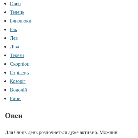
Овен
Телець
Близнюки
Рак
Лев
Діва
Терези
Скорпіон
Стрілець
Козоріг
Водолій
Риби
Овен
Для Овнів день розпочнеться дуже активно. Можливі