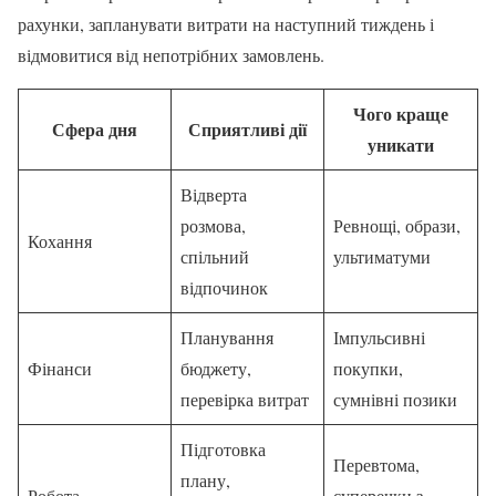
рахунки, запланувати витрати на наступний тиждень і
відмовитися від непотрібних замовлень.
Чого краще
Сфера дня
Сприятливі дії
уникати
Відверта
розмова,
Ревнощі, образи,
Кохання
спільний
ультиматуми
відпочинок
Планування
Імпульсивні
Фінанси
бюджету,
покупки,
перевірка витрат
сумнівні позики
Підготовка
Перевтома,
плану,
Робота
суперечки з