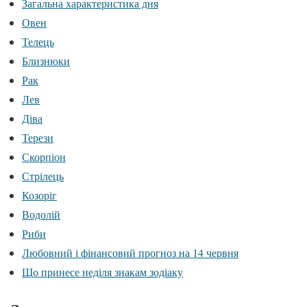
Загальна характеристика дня
Овен
Телець
Близнюки
Рак
Лев
Діва
Терези
Скорпіон
Стрілець
Козоріг
Водолій
Риби
Любовний і фінансовий прогноз на 14 червня
Що принесе неділя знакам зодіаку