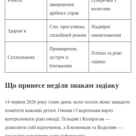
завершення
колегами
дрібних справ
Сон, прогулянка,
Надмірні
Здоров’я
спокійний режим
навантаження
Примирення,
Плітки та різкі
Спілкування
зустріч із
оцінки
близькими
Що принесе неділя знакам зодіаку
14 червня 2026 року стане днем, коли поспіх може завадити
помітити важливі деталі. Овнам і Скорпіонам варто
контролювати різкі емоції, Тельцям і Козорогам —
дозволити собі відпочинок, а Близнюкам та Водоліям —
уважніше перевіряти нову інформацію.