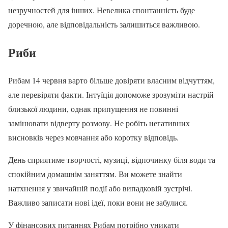
незручностей для інших. Невелика спонтанність буде
доречною, але відповідальність залишиться важливою.
Риби
Рибам 14 червня варто більше довіряти власним відчуттям,
але перевіряти факти. Інтуїція допоможе зрозуміти настрій
близької людини, однак припущення не повинні
замінювати відверту розмову. Не робіть негативних
висновків через мовчання або коротку відповідь.
День сприятиме творчості, музиці, відпочинку біля води та
спокійним домашнім заняттям. Ви можете знайти
натхнення у звичайній події або випадковій зустрічі.
Важливо записати нові ідеї, поки вони не забулися.
У фінансових питаннях Рибам потрібно уникати