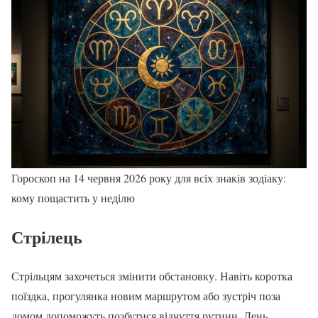
Гороскоп на 14 червня 2026 року для всіх знаків зодіаку:
кому пощастить у неділю
Стрілець
Стрільцям захочеться змінити обстановку. Навіть коротка
поїздка, прогулянка новим маршрутом або зустріч поза
домом допоможуть позбутися відчуття рутини. День