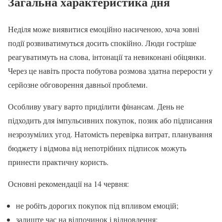
Загальна характеристика дня
Неділя може виявитися емоційно насиченою, хоча зовні
події розвиватимуться досить спокійно. Люди гостріше
реагуватимуть на слова, інтонації та невиконані обіцянки.
Через це навіть проста побутова розмова здатна перерости у
серйозне обговорення давньої проблеми.
Особливу увагу варто приділити фінансам. День не
підходить для імпульсивних покупок, позик або підписання
незрозумілих угод. Натомість перевірка витрат, планування
бюджету і відмова від непотрібних підписок можуть
принести практичну користь.
Основні рекомендації на 14 червня:
не робіть дорогих покупок під впливом емоцій;
залиште час на відпочинок і відновлення;