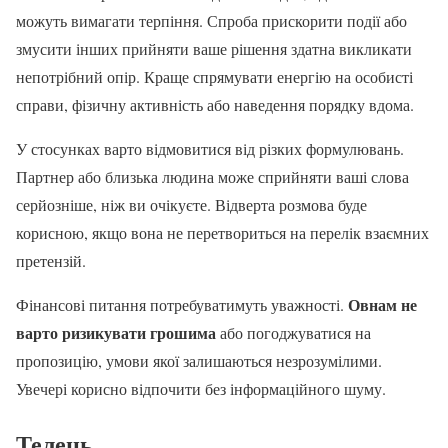
можуть вимагати терпіння. Спроба прискорити події або
змусити інших прийняти ваше рішення здатна викликати
непотрібний опір. Краще спрямувати енергію на особисті
справи, фізичну активність або наведення порядку вдома.
У стосунках варто відмовитися від різких формулювань.
Партнер або близька людина може сприйняти ваші слова
серйозніше, ніж ви очікуєте. Відверта розмова буде
корисною, якщо вона не перетвориться на перелік взаємних
претензій.
Овнам не
Фінансові питання потребуватимуть уважності.
варто ризикувати грошима
або погоджуватися на
пропозицію, умови якої залишаються незрозумілими.
Увечері корисно відпочити без інформаційного шуму.
Телець