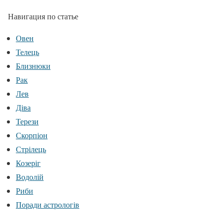
Навигация по статье
Овен
Телець
Близнюки
Рак
Лев
Діва
Терези
Скорпіон
Стрілець
Козеріг
Водолій
Риби
Поради астрологів