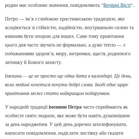
родин має особливе значення, повідомляють “
Вечірні Вісті
“.
Петро — ім’я з глибокою християнською традицією, яке
асоціюється зі стійкістю, надійністю, внутрішньою силою та
вмінням бути опорою для інших. Саме тому привітання
цього дня часто звучать не формально, а дуже тепло — з
побажаннями здоров’я, миру, витримки, щастя, родинного
затишку й Божого захисту.
Іменини — це не просто ще одна дата в календарі. Це день,
коли людині хочеться почути добрі слова. Іноді одне щире
привітання може стати найкращим подарунком.
іменини Петра
У народній традиції
часто сприймають як
особисте свято людини, яке може бути навіть душевнішим
за день народження. У цей день доречно зателефонувати,
написати повідомлення, надіслати листівку або сказати