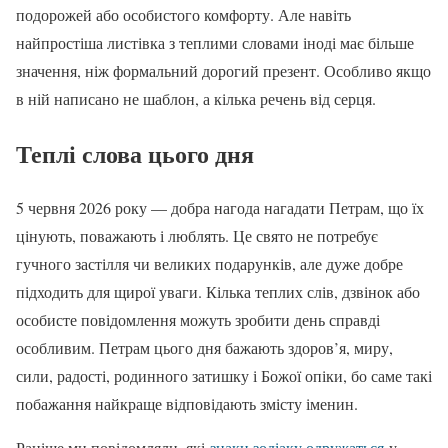
подорожей або особистого комфорту. Але навіть
найпростіша листівка з теплими словами іноді має більше
значення, ніж формальний дорогий презент. Особливо якщо
в ній написано не шаблон, а кілька речень від серця.
Теплі слова цього дня
5 червня 2026 року — добра нагода нагадати Петрам, що їх
цінують, поважають і люблять. Це свято не потребує
гучного застілля чи великих подарунків, але дуже добре
підходить для щирої уваги. Кілька теплих слів, дзвінок або
особисте повідомлення можуть зробити день справді
особливим. Петрам цього дня бажають здоров’я, миру,
сили, радості, родинного затишку і Божої опіки, бо саме такі
побажання найкраще відповідають змісту іменин.
Раніше ми повідомляли, які
знаки зодіаку одружаться
у