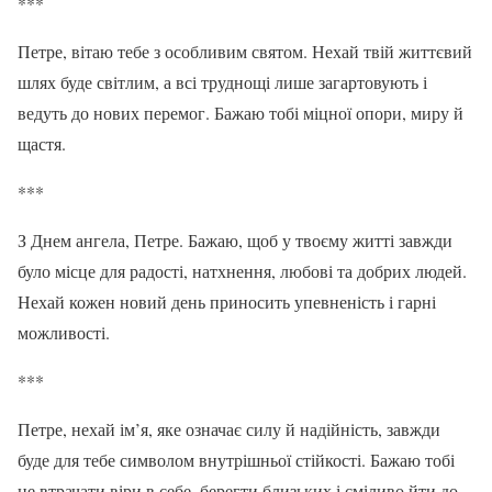
***
Петре, вітаю тебе з особливим святом. Нехай твій життєвий
шлях буде світлим, а всі труднощі лише загартовують і
ведуть до нових перемог. Бажаю тобі міцної опори, миру й
щастя.
***
З Днем ангела, Петре. Бажаю, щоб у твоєму житті завжди
було місце для радості, натхнення, любові та добрих людей.
Нехай кожен новий день приносить упевненість і гарні
можливості.
***
Петре, нехай ім’я, яке означає силу й надійність, завжди
буде для тебе символом внутрішньої стійкості. Бажаю тобі
не втрачати віри в себе, берегти близьких і сміливо йти до