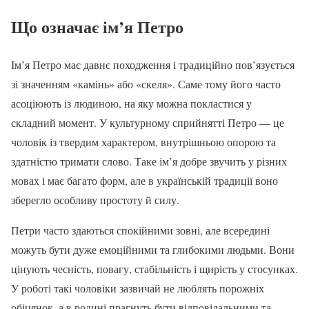
Що означає ім’я Петро
Ім’я Петро має давнє походження і традиційно пов’язується
зі значенням «камінь» або «скеля». Саме тому його часто
асоціюють із людиною, на яку можна покластися у
складний момент. У культурному сприйнятті Петро — це
чоловік із твердим характером, внутрішньою опорою та
здатністю тримати слово. Таке ім’я добре звучить у різних
мовах і має багато форм, але в українській традиції воно
зберегло особливу простоту й силу.
Петри часто здаються спокійними зовні, але всередині
можуть бути дуже емоційними та глибокими людьми. Вони
цінують чесність, повагу, стабільність і щирість у стосунках.
У роботі такі чоловіки зазвичай не люблять порожніх
обіцянок, а в родині прагнуть бути відповідальними та