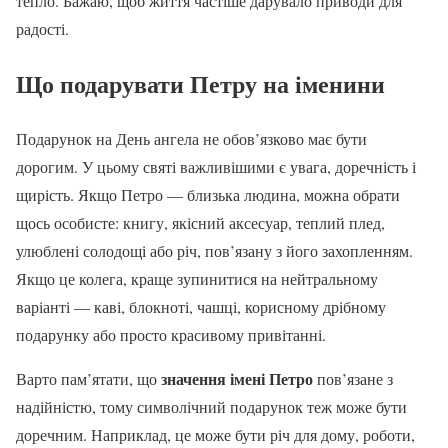
тепло. Бажаю, щоб життя частіше дарувало приводи для
радості.
Що подарувати Петру на іменини
Подарунок на День ангела не обов’язково має бути
дорогим. У цьому святі важливішими є увага, доречність і
щирість. Якщо Петро — близька людина, можна обрати
щось особисте: книгу, якісний аксесуар, теплий плед,
улюблені солодощі або річ, пов’язану з його захопленням.
Якщо це колега, краще зупинитися на нейтральному
варіанті — каві, блокноті, чашці, корисному дрібному
подарунку або просто красивому привітанні.
значення імені Петро
Варто пам’ятати, що
пов’язане з
надійністю, тому символічний подарунок теж може бути
доречним. Наприклад, це може бути річ для дому, роботи,