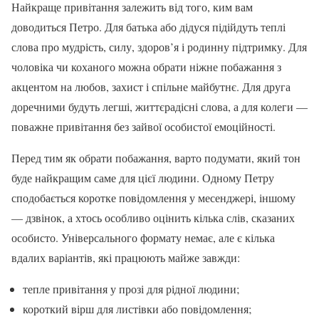
Найкраще привітання залежить від того, ким вам
доводиться Петро. Для батька або дідуся підійдуть теплі
слова про мудрість, силу, здоров’я і родинну підтримку. Для
чоловіка чи коханого можна обрати ніжне побажання з
акцентом на любов, захист і спільне майбутнє. Для друга
доречними будуть легші, життєрадісні слова, а для колеги —
поважне привітання без зайвої особистої емоційності.
Перед тим як обрати побажання, варто подумати, який тон
буде найкращим саме для цієї людини. Одному Петру
сподобається коротке повідомлення у месенджері, іншому
— дзвінок, а хтось особливо оцінить кілька слів, сказаних
особисто. Універсального формату немає, але є кілька
вдалих варіантів, які працюють майже завжди:
тепле привітання у прозі для рідної людини;
короткий вірш для листівки або повідомлення;