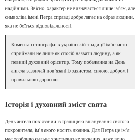
надійними. Звісно, характер не визначається лише ім’ям, але
символіка імені Петра справді добре лягає на образ людини,
яка не боїться відповідальності.
Коментар етнографа: в українській традиції ім’я часто
сприймали не лише як спосіб назвати людину, а як
певний духовний орієнтир. Тому побажання на День
ангела зазвичай пов’язані із захистом, силою, добром і
правильною дорогою.
Історія і духовний зміст свята
День ангела пов’язаний із традицією вшанування святого
покровителя, ім’я якого носить людина. Для Петра це ім’я
має особливо сильне християнське звучання, адже воно