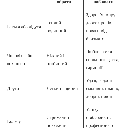
обрати
побажати
Здоров’я, миру,
Теплий і
довгих років,
Батька або дідуся
родинний
поваги від
близьких
Любові, сили,
Чоловіка або
Ніжний і
спільного щастя,
коханого
особистий
гармонії
Удачі, радості,
Друга
Легкий і щирий
сміливих планів,
добрих новин
Успіху,
Стриманий і
стабільності,
Колегу
поважний
професійного