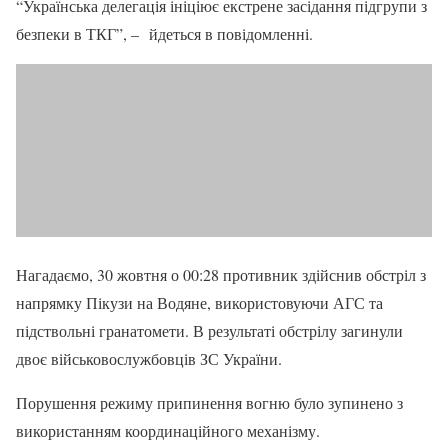
“Українська делегація ініціює екстрене засідання підгрупи з
безпеки в ТКГ”, – йдеться в повідомленні.
Нагадаємо, 30 жовтня о 00:28 противник здійснив обстріл з
напрямку Пікузи на Водяне, використовуючи АГС та
підствольні гранатомети. В результаті обстрілу загинули
двоє військовослужбовців ЗС України.
Порушення режиму припинення вогню було зупинено з
використанням координаційного механізму.