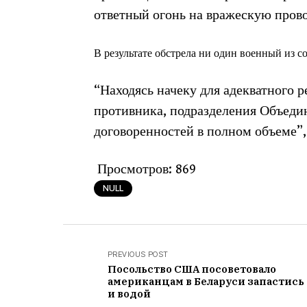
ответный огонь на вражескую пров
В результате обстрела ни один военный из с
“Находясь начеку для адекватного 
противника, подразделения Объед
договоренностей в полном объеме”,
Просмотров:
869
NULL
PREVIOUS POST
Посольство США посоветовало
американцам в Беларуси запастись
и водой