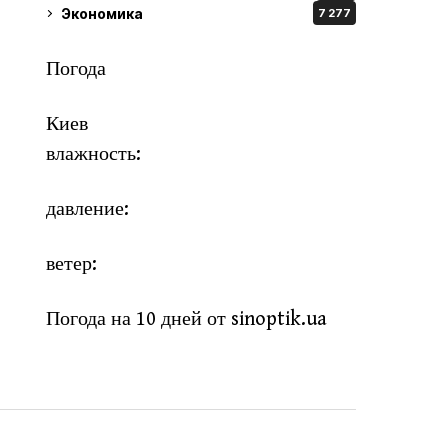
Экономика
7 277
Погода
Киев
влажность:
давление:
ветер:
Погода на 10 дней от
sinoptik.ua