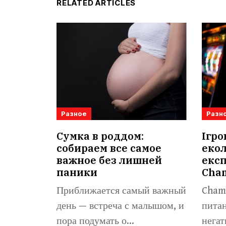
RELATED ARTICLES
Разное
Разн
Сумка в роддом:
Ігро
собираем все самое
екол
важное без лишней
експ
паники
Cha
Приближается самый важный
Champ
день — встреча с малышом, и
питан
пора подумать о...
негат