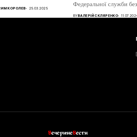
Федеральної служби без
ництва ігрових
СИМ КОРОЛЕВ
25.03.2025
атів, використовуючи...
BY
ВАЛЕРІЙ СКЛЯРЕНКО
11.07.202