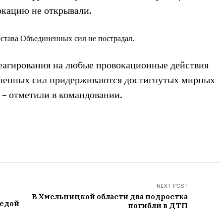
окацию не открывали.
остава Объединенных сил не пострадал.
реагирования на любые провокационные действия
иненных сил придерживаются достигнутых мирных
 – отметили в командовании.
NEXT POST
В Хмельницкой области два подростка
 едой
погибли в ДТП