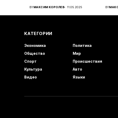
вироб
BY
МАКСИМ КОРОЛЕВ
11.05.2025
BY
МАК
автом
КАТЕГОРИИ
Экономика
Политика
Общество
Мир
Спорт
Происшествия
Культура
Авто
Видео
Языки