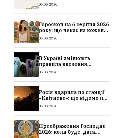
значення імені,
05.08.2026
привітання у віршах і
прозі
Гороскоп на 6 серпня 2026
року: що чекає на кожен
знак зодіаку
05.08.2026
В Україні змінюють
правила ввезення
смартфонів: що буде з
05.08.2026
цінами, як працюватиме
контроль IMEI
Росія вдарила по станції
«Квітневе»: що відомо про
жертв на Київщині,
05.08.2026
подробиці атаки
Преображення Господнє
2026: коли буде, дата,
традиції та заборони, що