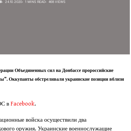
В
24.10.2020
1 MINS READ
468 VIEWS
перации Объединенных сил на Донбассе пророссийские
”. Оккупанты обстреливали украинские позиции вблизи
ОС в
Facebook
.
ационные войска осуществили два
кового оружия. Украинские военнослужащие