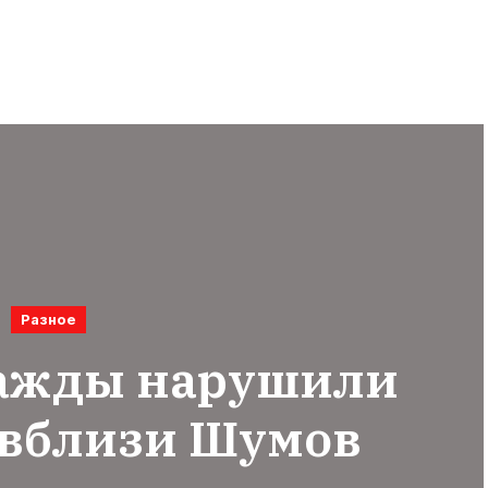
Разное
важды нарушили
 вблизи Шумов