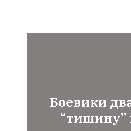
Боевики д
“тишину”