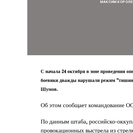
МАКСИМ КОРОЛЕ
С начала 24 октября в зоне проведения о
боевики дважды нарушали режим “тишины
Шумов.
Об этом сообщает командование О
По данным штаба, российско-оккуп
провокационных выстрела из стрел