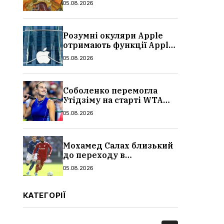
05.08.2026
не можна робити
Розумні окуляри Apple
отримають функції Apple
Watch: що відомо,
05.08.2026
характеристики, ціна та
дата виходу
Соболенко перемогла
Утідзіму на старті WTA
1000 у Торонто: результат
05.08.2026
і статистика матчу
Мохамед Салах близький
до переходу в
«Трабзонспор»: зарплата,
05.08.2026
контракт і деталі
трансфера
КАТЕГОРІЇ