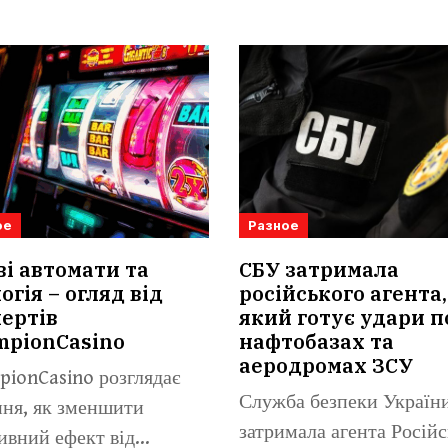
ое
Разное
ві автомати та
СБУ затримала
огія – огляд від
російського агента,
ертів
який готує удари п
mpionCasino
нафтобазах та
аеродромах ЗСУ
ionCasino розглядає
Служба безпеки Україн
ня, як зменшити
затримала агента Російс
ивний ефект від