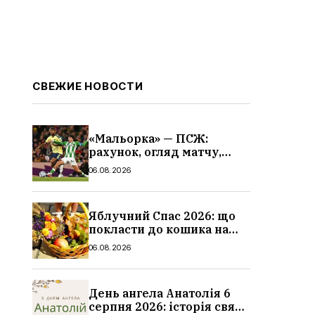
СВЕЖИЕ НОВОСТИ
«Мальорка» — ПСЖ:
рахунок, огляд матчу,
голи та склад парижан
06.08.2026
Яблучний Спас 2026: що
покласти до кошика на
освячення, які фрукти,
06.08.2026
традиції
День ангела Анатолія 6
серпня 2026: історія свята,