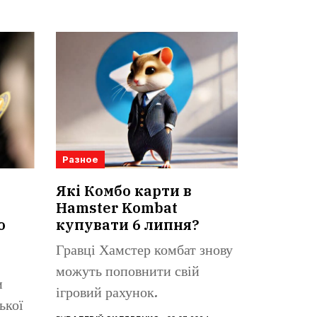
Разное
Які Комбо карти в
Hamster Kombat
о
купувати 6 липня?
Гравці Хамстер комбат знову
можуть поповнити свій
и
ігровий рахунок.
ької