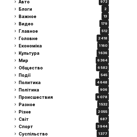
Авто
972
Блоги
2
Важное
13
Видео
179
Главное
512
Головне
2 418
Економіка
1 160
Культура
1 636
Мир
6 364
Общество
6 582
Події
545
Политика
4 648
Політика
906
Происшествия
6 078
Разное
1 532
Різне
2 055
Світ
687
Спорт
3 944
Суспільство
1 377