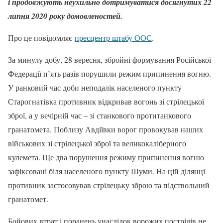
і продовжують неухильно дотримуватися досягнутих 22
липня 2020 року домовленостей.
Про це повідомляє
пресцентр штабу ООС
.
За минулу добу, 28 вересня, збройні формування Російської
Федерації п’ять разів порушили режим припинення вогню.
У ранковий час доби неподалік населеного пункту
Старогнатівка противник відкривав вогонь зі стрілецької
зброї, а у вечірній час – зі станкового протитанкового
гранатомета. Поблизу Авдіївки ворог провокував наших
військових зі стрілецької зброї та великокаліберного
кулемета. Ще два порушення режиму припинення вогню
зафіксовані біля населеного пункту Шуми. На цій ділянці
противник застосовував стрілецьку зброю та підствольний
гранатомет.
Бойових втрат і поранень унаслідок ворожих пострілів не