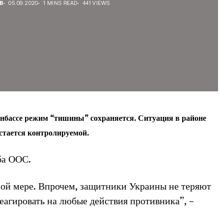
В
05.09.2020
1 MINS READ
441 VIEWS
Донбассе режим “тишины” сохраняется. Ситуация в районе
стается контролируемой.
ба ООС.
ой мере. Впрочем, защитники Украины не теряют
еагировать на любые действия противника”, –