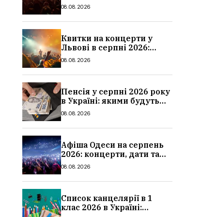
дати та ціни
08.08.2026
Квитки на концерти у
Львові в серпні 2026:
дати, ціни та локації
08.08.2026
Пенсія у серпні 2026 року
в Україні: якими будуть
мінімальні та
08.08.2026
максимальні виплати,
суми
Афіша Одеси на серпень
2026: концерти, дати та
ціни квитків
08.08.2026
Список канцелярії в 1
клас 2026 в Україні:
повний чек-лист для