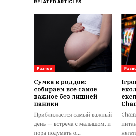
RELATED ARTICLES
Разное
Разн
Сумка в роддом:
Ігро
собираем все самое
екол
важное без лишней
експ
паники
Cha
Приближается самый важный
Champ
день — встреча с малышом, и
питан
пора подумать о...
негат