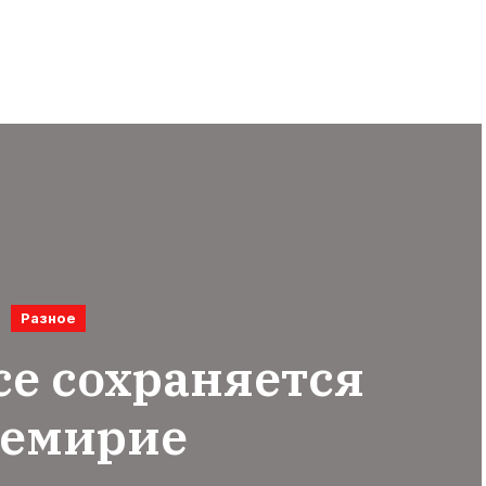
Разное
се сохраняется
ремирие