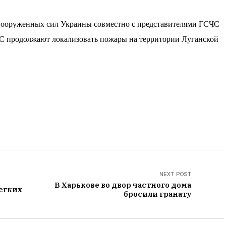
Вооруженных сил Украины совместно с представителями ГСЧС
С продолжают локализовать пожары на территории Луганской
NEXT POST
В Харькове во двор частного дома
егких
бросили гранату