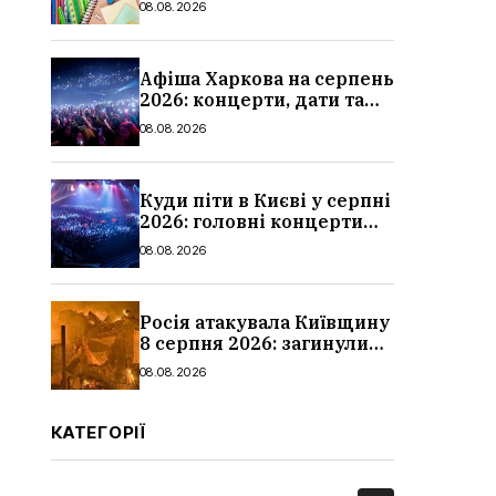
08.08.2026
школи
Афіша Харкова на серпень
2026: концерти, дати та
ціни квитків
08.08.2026
Куди піти в Києві у серпні
2026: головні концерти
місяця, дати, артисти та
08.08.2026
ціни
Росія атакувала Київщину
8 серпня 2026: загинули
троє людей, серед них
08.08.2026
дитина, наслідки
КАТЕГОРІЇ