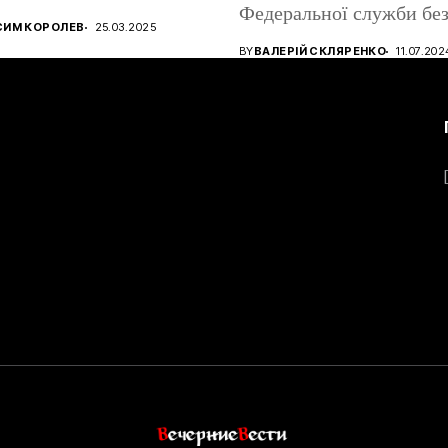
Федеральної служби без
ництва ігрових
СИМ КОРОЛЕВ
25.03.2025
атів, використовуючи...
BY
ВАЛЕРІЙ СКЛЯРЕНКО
11.07.202