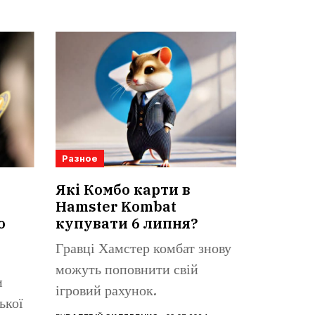
Разное
Які Комбо карти в
Hamster Kombat
о
купувати 6 липня?
Гравці Хамстер комбат знову
можуть поповнити свій
и
ігровий рахунок.
ької