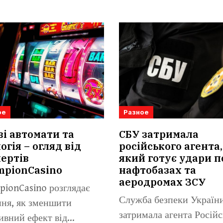
ое
Разное
ві автомати та
СБУ затримала
огія – огляд від
російського агента,
ертів
який готує удари п
mpionCasino
нафтобазах та
аеродромах ЗСУ
ionCasino розглядає
Служба безпеки Україн
ня, як зменшити
затримала агента Російс
ивний ефект від