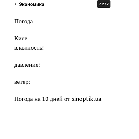
Экономика
7 277
Погода
Киев
влажность:
давление:
ветер:
Погода на 10 дней от
sinoptik.ua