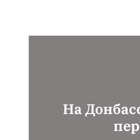
На Донбас
пе