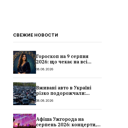
СВЕЖИЕ НОВОСТИ
Гороскоп на 9 серпня
2026: що чекає на всі
знаки зодіаку
08.08.2026
Вживані авто в Україні
різко подорожчали:
причини, які машини
08.08.2026
додали найбільше в ціні
Афіша Ужгорода на
серпень 2026: концерти,