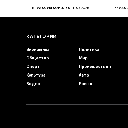
вироб
BY
МАКСИМ КОРОЛЕВ
11.05.2025
BY
МАК
автом
КАТЕГОРИИ
Экономика
Политика
Общество
Мир
Спорт
Происшествия
Культура
Авто
Видео
Языки