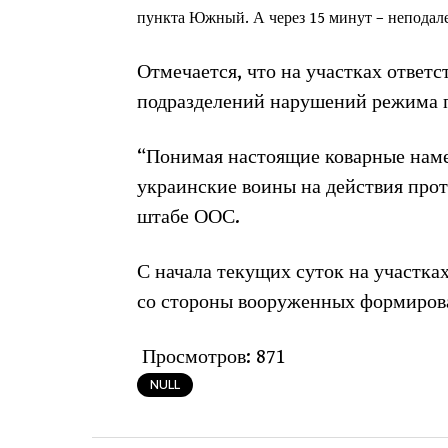
пункта Южный. А через 15 минут – неподал
Отмечается, что на участках ответ
подразделений нарушений режима п
“Понимая настоящие коварные наме
украинские воины на действия прот
штабе ООС.
С начала текущих суток на участка
со стороны вооруженных формиров
Просмотров:
871
NULL