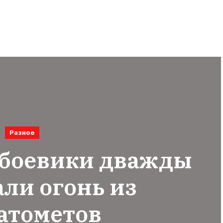
Разное
 боевики дважды
ли огонь из
атометов