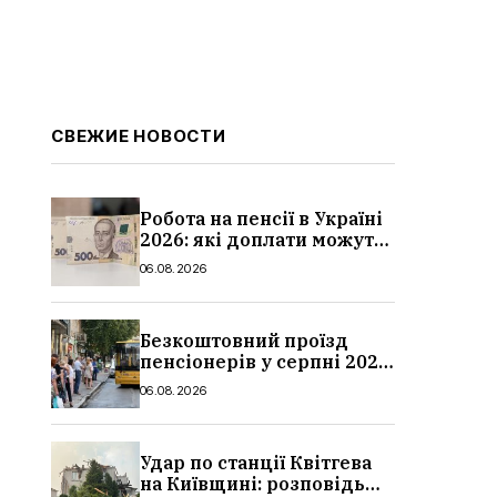
СВЕЖИЕ НОВОСТИ
Робота на пенсії в Україні
2026: які доплати можуть
скасувати, про що
06.08.2026
потрібно повідомити ПФУ
Безкоштовний проїзд
пенсіонерів у серпні 2026
в Україні: де діє пільга,
06.08.2026
хто може скористатися
Удар по станції Квітгева
на Київщині: розповідь