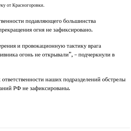
еку от Красногоровки.
ственности подавляющего большинства
рекращения огня не зафиксировано.
рения и провокационную тактику врага
ивника огонь не открывали”, – подчеркнули в
х ответственности наших подразделений обстрелы
аний РФ не зафиксированы.