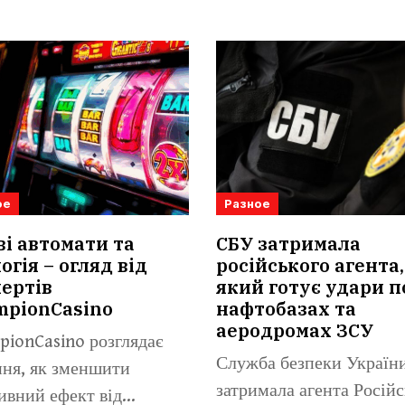
ое
Разное
ві автомати та
СБУ затримала
огія – огляд від
російського агента,
ертів
який готує удари п
mpionCasino
нафтобазах та
аеродромах ЗСУ
ionCasino розглядає
Служба безпеки Україн
ня, як зменшити
затримала агента Російс
ивний ефект від