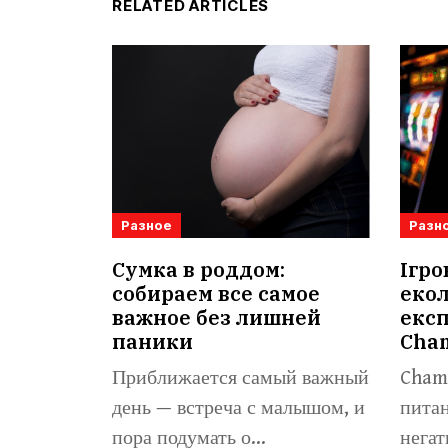
RELATED ARTICLES
Разное
Разн
Сумка в роддом:
Ігро
собираем все самое
екол
важное без лишней
експ
паники
Cha
Приближается самый важный
Champ
день — встреча с малышом, и
питан
пора подумать о...
негат