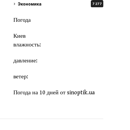
Экономика
7 277
Погода
Киев
влажность:
давление:
ветер:
Погода на 10 дней от
sinoptik.ua