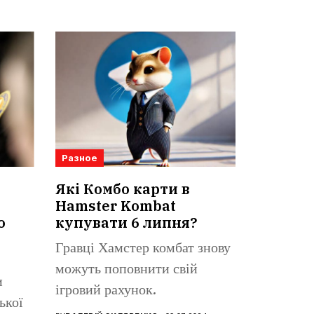
Разное
Які Комбо карти в
Hamster Kombat
о
купувати 6 липня?
Гравці Хамстер комбат знову
можуть поповнити свій
и
ігровий рахунок.
ької