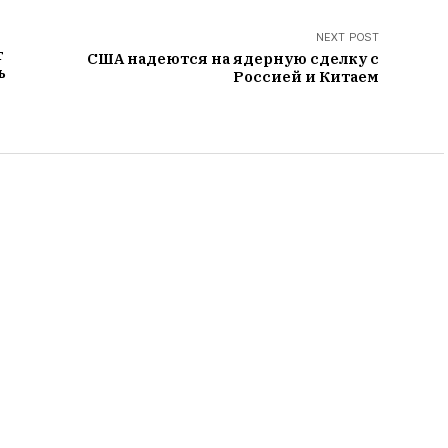
NEXT POST
т
США надеются на ядерную сделку с
ь
Россией и Китаем