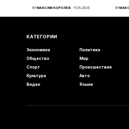
вироб
BY
МАКСИМ КОРОЛЕВ
11.05.2025
BY
МАК
автом
КАТЕГОРИИ
Экономика
Политика
Общество
Мир
Спорт
Происшествия
Культура
Авто
Видео
Языки