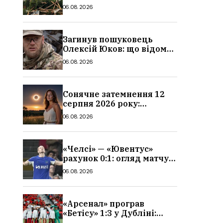
очевидців, як вісім людей
06.08.2026
загинули біля колій, що
сталося
Загинув пошуковець
Олексій Юков: що відомо
про його роботу, хто він
06.08.2026
такий, біографія
Сонячне затемнення 12
серпня 2026 року:
гороскоп, кому із знаків
06.08.2026
зодіаку принесе успіх
«Челсі» — «Ювентус»
рахунок 0:1: огляд матчу
та вихід Мудрика
06.08.2026
«Арсенал» програв
«Бетісу» 1:3 у Дубліні:
огляд матчу та всі голи