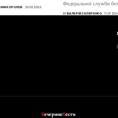
Федеральної служби без
ництва ігрових
СИМ КОРОЛЕВ
25.03.2025
атів, використовуючи...
BY
ВАЛЕРІЙ СКЛЯРЕНКО
11.07.202