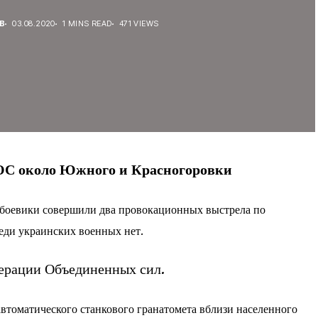
В
03.08.2020
1 MINS READ
471 VIEWS
ОС около Южного и Красногоровки
, боевики совершили два провокационных выстрела по
еди украинских военных нет.
ерации Объединенных сил.
автоматического станкового гранатомета вблизи населенного