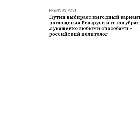
PREVIOUS POST
Путин выбирает выгодный вариан
поглощения Беларуси и готов убрат
Лукашенко любыми способами –
российский политолог