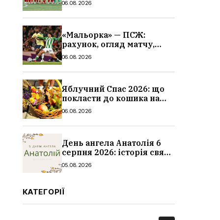
06.08.2026
«Мальорка» — ПСЖ:
рахунок, огляд матчу,
голи та склад парижан
06.08.2026
Яблучний Спас 2026: що
покласти до кошика на
освячення, які фрукти,
06.08.2026
традиції
День ангела Анатолія 6
серпня 2026: історія свята,
значення імені,
05.08.2026
привітання у віршах і
прозі
КАТЕГОРІЇ