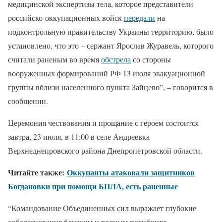
медицинской экспертизы тела, которое представители
российско-оккупационных войск
передали
на
подконтрольную правительству Украины территорию, было
установлено, что это – сержант Ярослав Журавель, которого
считали раненым во время
обстрела
со стороны
вооруженных формирований РФ 13 июля эвакуационной
группы вблизи населенного пункта Зайцево”, – говорится в
сообщении.
Церемония чествования и прощание с героем состоится
завтра, 23 июля, в 11:00 в селе Андреевка
Верхнеднепровского района Днепропетровской области.
Читайте также:
Оккупанты атаковали защитников
Богдановки при помощи БПЛА, есть раненные
“Командование Объединенных сил выражает глубокие
соболезнования близким и родным погибшего