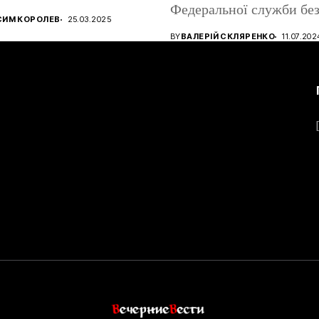
Федеральної служби без
ництва ігрових
СИМ КОРОЛЕВ
25.03.2025
атів, використовуючи...
BY
ВАЛЕРІЙ СКЛЯРЕНКО
11.07.202