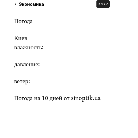
Экономика
7 277
Погода
Киев
влажность:
давление:
ветер:
Погода на 10 дней от
sinoptik.ua