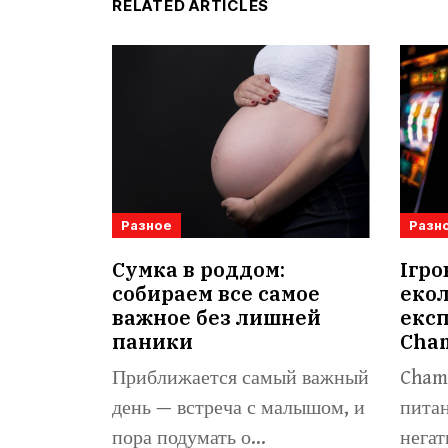
RELATED ARTICLES
Разное
Разн
Сумка в роддом:
Ігро
собираем все самое
екол
важное без лишней
експ
паники
Cha
Приближается самый важный
Champ
день — встреча с малышом, и
питан
пора подумать о...
негат