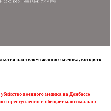
В
22.07.2020
1 MINS READ
734 VIEWS
ьство над телом военного медика, которого
убийство военного медика на Донбассе
ого преступления и обещает максимально