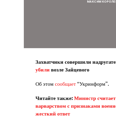
МАКСИМ КОРОЛЕ
Захватчики совершили надругател
убили
возле Зайцевого
Об этом
сообщает
“Укринформ”.
Читайте также:
Министр считает 
варварством с признаками военн
жесткий ответ