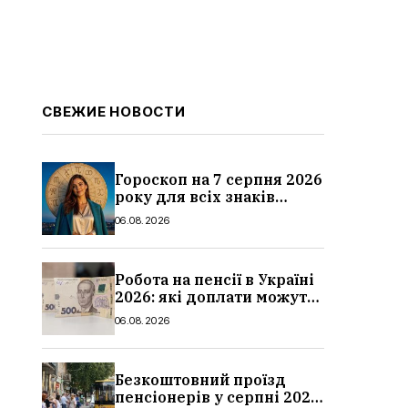
СВЕЖИЕ НОВОСТИ
Гороскоп на 7 серпня 2026
року для всіх знаків
зодіаку: кому пощастить у
06.08.2026
п’ятницю
Робота на пенсії в Україні
2026: які доплати можуть
скасувати, про що
06.08.2026
потрібно повідомити ПФУ
Безкоштовний проїзд
пенсіонерів у серпні 2026