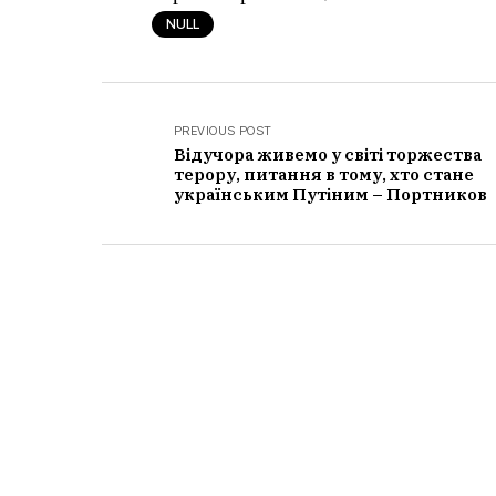
NULL
PREVIOUS POST
Відучора живемо у світі торжества
терору, питання в тому, хто стане
українським Путіним – Портников