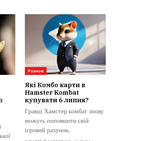
Разное
Які Комбо карти в
Hamster Kombat
о
купувати 6 липня?
Гравці Хамстер комбат знову
можуть поповнити свій
и
ігровий рахунок.
ької