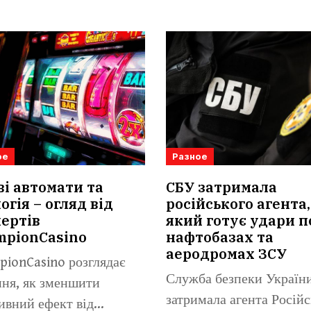
ое
Разное
ві автомати та
СБУ затримала
огія – огляд від
російського агента,
ертів
який готує удари п
mpionCasino
нафтобазах та
аеродромах ЗСУ
ionCasino розглядає
Служба безпеки Україн
ня, як зменшити
затримала агента Російс
ивний ефект від