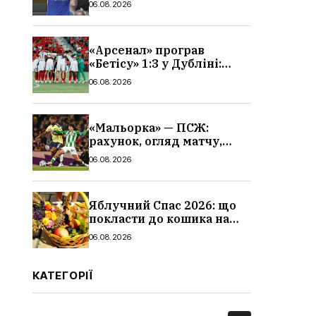
06.08.2026
«Арсенал» програв
«Бетісу» 1:3 у Дубліні:
огляд матчу та всі голи
06.08.2026
«Мальорка» — ПСЖ:
рахунок, огляд матчу,
голи та склад парижан
06.08.2026
Яблучний Спас 2026: що
покласти до кошика на
освячення, які фрукти,
06.08.2026
традиції
КАТЕГОРІЇ