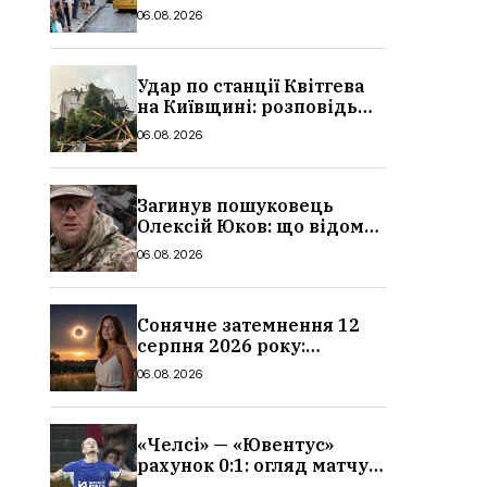
в Україні: де діє пільга,
06.08.2026
хто може скористатися
Удар по станції Квітгева
на Київщині: розповідь
очевидців, як вісім людей
06.08.2026
загинули біля колій, що
сталося
Загинув пошуковець
Олексій Юков: що відомо
про його роботу, хто він
06.08.2026
такий, біографія
Сонячне затемнення 12
серпня 2026 року:
гороскоп, кому із знаків
06.08.2026
зодіаку принесе успіх
«Челсі» — «Ювентус»
рахунок 0:1: огляд матчу
та вихід Мудрика