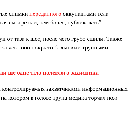
ятые снимки
переданного
оккупантами тела
ьзя смотреть и, тем более, публиковать”.
п от таза к шее, после чего грубо сшили. Также
из-за чего оно покрыто большими трупными
ли ще одне тіло полеглого захисника
на контролируемых захватчиками информационных
 на котором в голове трупа медика торчал нож.