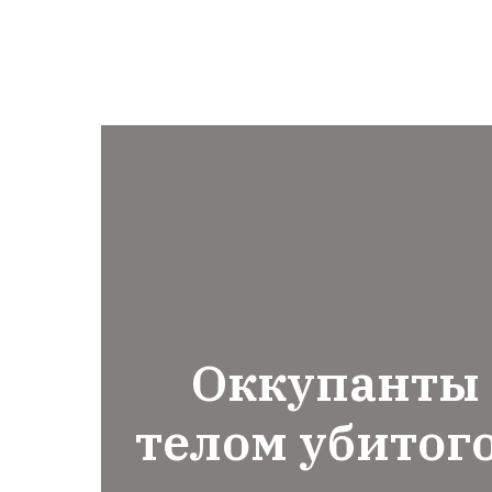
Оккупанты 
телом убитог