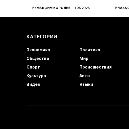
вироб
BY
МАКСИМ КОРОЛЕВ
11.05.2025
BY
МАК
автом
КАТЕГОРИИ
Экономика
Политика
Общество
Мир
Спорт
Происшествия
Культура
Авто
Видео
Языки