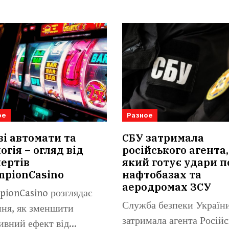
ое
Разное
ві автомати та
СБУ затримала
огія – огляд від
російського агента,
ертів
який готує удари п
mpionCasino
нафтобазах та
аеродромах ЗСУ
ionCasino розглядає
Служба безпеки Україн
ня, як зменшити
затримала агента Російс
ивний ефект від