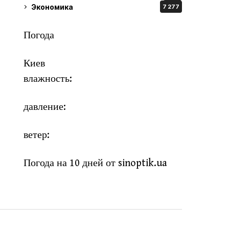
Экономика
7 277
Погода
Киев
влажность:
давление:
ветер:
Погода на 10 дней от
sinoptik.ua