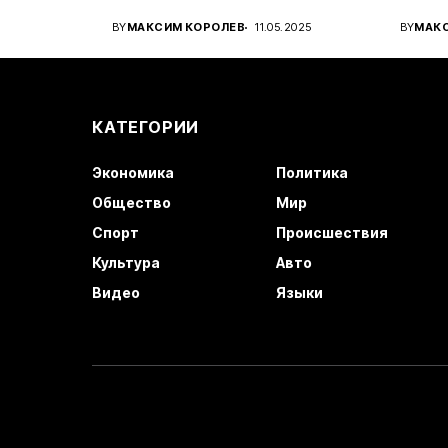
вироб
BY
МАКСИМ КОРОЛЕВ
11.05.2025
BY
МАК
автом
КАТЕГОРИИ
Экономика
Политика
Общество
Мир
Спорт
Происшествия
Культура
Авто
Видео
Языки