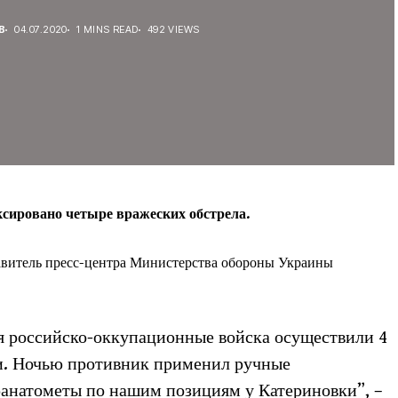
В
04.07.2020
1 MINS READ
492 VIEWS
ксировано четыре вражеских обстрела.
авитель пресс-центра Министерства обороны Украины
ня российско-оккупационные войска осуществили 4
и. Ночью противник применил ручные
ранатометы по нашим позициям у Катериновки”, –