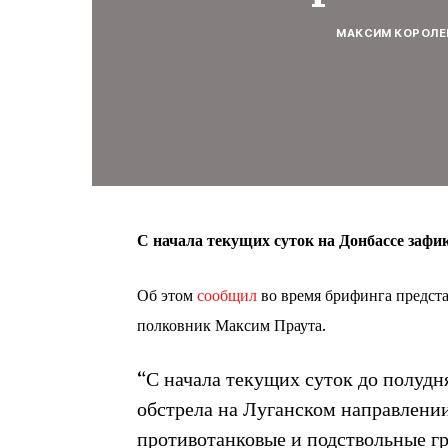
МАКСИМ КОРОЛЕ
С начала текущих суток на Донбассе зафи
Об этом
сообщил
во время брифинга предст
полковник Максим Праута
.
“С начала текущих суток до полуд
обстрела на Луганском направлени
противотанковые и подствольные г