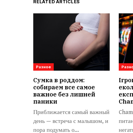
RELATED ARTICLES
Разное
Разн
Сумка в роддом:
Ігро
собираем все самое
екол
важное без лишней
експ
паники
Cha
Приближается самый важный
Champ
день — встреча с малышом, и
питан
пора подумать о...
негат