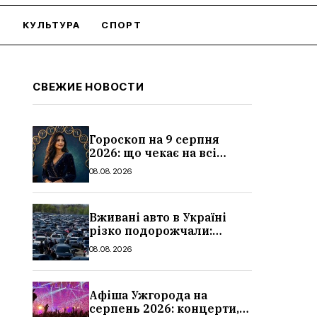
О
КУЛЬТУРА
СПОРТ
СВЕЖИЕ НОВОСТИ
Гороскоп на 9 серпня
2026: що чекає на всі
знаки зодіаку
08.08.2026
Вживані авто в Україні
різко подорожчали:
причини, які машини
08.08.2026
додали найбільше в ціні
Афіша Ужгорода на
серпень 2026: концерти,