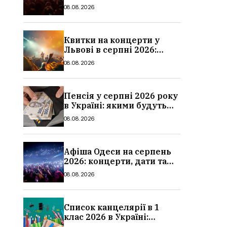
дати та ціни
08.08.2026
Квитки на концерти у
Львові в серпні 2026:
дати, ціни та локації
08.08.2026
Пенсія у серпні 2026 року
в Україні: якими будуть
мінімальні та
08.08.2026
максимальні виплати,
суми
Афіша Одеси на серпень
2026: концерти, дати та
ціни квитків
08.08.2026
Список канцелярії в 1
клас 2026 в Україні:
повний чек-лист для