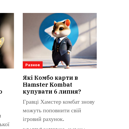
Разное
Які Комбо карти в
Hamster Kombat
о
купувати 6 липня?
Гравці Хамстер комбат знову
можуть поповнити свій
и
ігровий рахунок.
ької