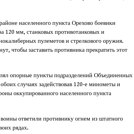
в районе населенного пункта Орехово боевики
ра 120 мм, станковых противотанковых и
нокалиберных пулеметов и стрелкового оружия.
ут, чтобы заставить противника прекратить этот
трелял опорные пункты подразделений Объединенных
 обоих случаях задействовав 120-е минометы и
ороны оккупированного населенного пункта
 воины ответили противнику огнем из штатного
воих рядах.