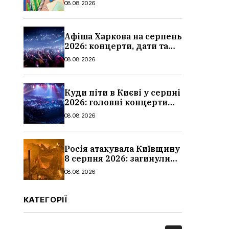
08.08.2026
школи
Афіша Харкова на серпень
2026: концерти, дати та
ціни квитків
08.08.2026
Куди піти в Києві у серпні
2026: головні концерти
місяця, дати, артисти та
08.08.2026
ціни
Росія атакувала Київщину
8 серпня 2026: загинули
троє людей, серед них
08.08.2026
дитина, наслідки
КАТЕГОРІЇ