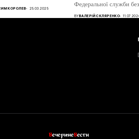
Федеральної служби без
ництва ігрових
СИМ КОРОЛЕВ
25.03.2025
атів, використовуючи...
BY
ВАЛЕРІЙ СКЛЯРЕНКО
11.07.202