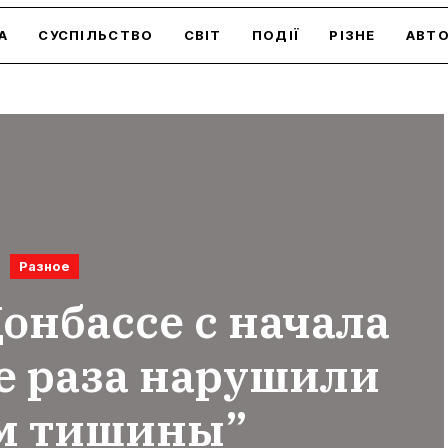
А
СУСПІЛЬСТВО
СВІТ
ПОДІЇ
РІЗНЕ
АВТ
Разное
онбассе с начала
е раза нарушили
м тишины”