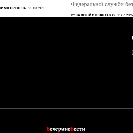
Федеральної служби без
ництва ігрових
СИМ КОРОЛЕВ
25.03.2025
атів, використовуючи...
BY
ВАЛЕРІЙ СКЛЯРЕНКО
11.07.202