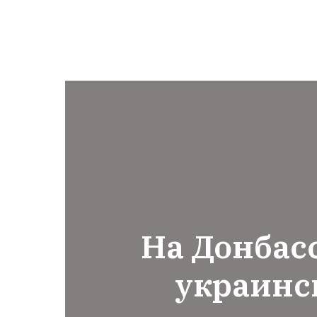
На Донбас
украинс