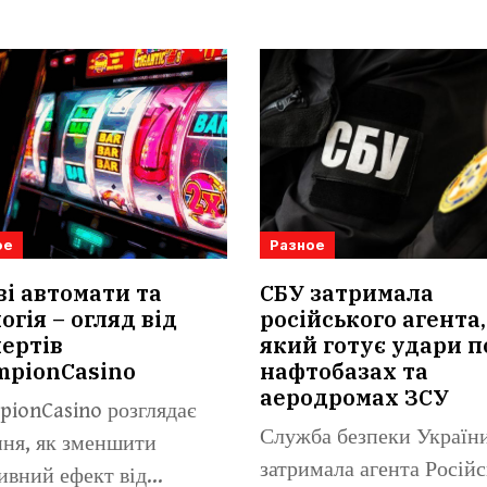
ое
Разное
ві автомати та
СБУ затримала
огія – огляд від
російського агента,
ертів
який готує удари п
mpionCasino
нафтобазах та
аеродромах ЗСУ
ionCasino розглядає
Служба безпеки Україн
ня, як зменшити
затримала агента Російс
ивний ефект від