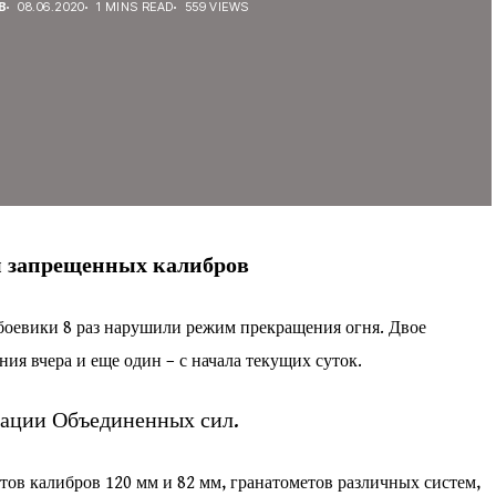
В
08.06.2020
1 MINS READ
559 VIEWS
 запрещенных калибров
боевики 8 раз нарушили режим прекращения огня. Двое
я вчера и еще один – с начала текущих суток.
рации Объединенных сил.
тов калибров 120 мм и 82 мм, гранатометов различных систем,