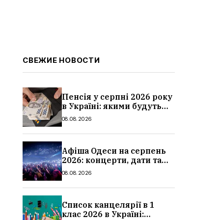
СВЕЖИЕ НОВОСТИ
Пенсія у серпні 2026 року
в Україні: якими будуть
мінімальні та
08.08.2026
максимальні виплати,
суми
Афіша Одеси на серпень
2026: концерти, дати та
ціни квитків
08.08.2026
Список канцелярії в 1
клас 2026 в Україні: