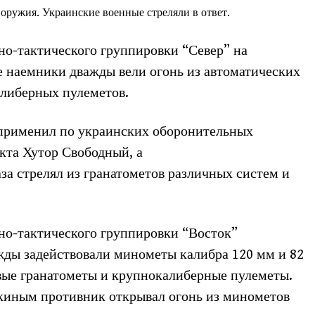
оружия. Украинские военные стреляли в ответ.
но-тактического группировки “Север” на
е наемники дважды вели огонь из автоматических
алиберных пулеметов.
 применил по украинских оборонительных
кта Хутор Свободный, а
за стрелял из гранатометов различных систем и
но-тактического группировки “Восток”
жды задействовали минометы калибра 120 мм и 82
овые гранатометы и крупнокалиберные пулеметы.
киным противник открывал огонь из минометов