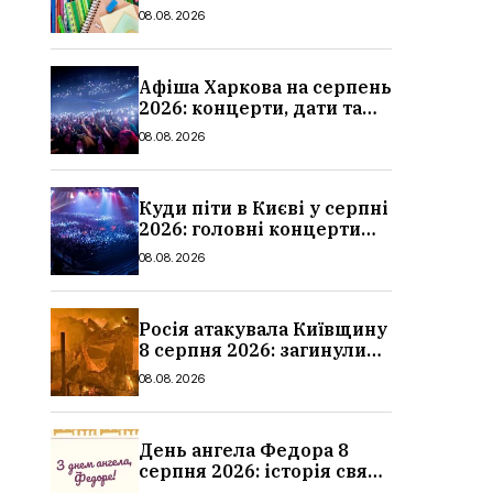
повний чек-лист для
08.08.2026
школи
Афіша Харкова на серпень
2026: концерти, дати та
ціни квитків
08.08.2026
Куди піти в Києві у серпні
2026: головні концерти
місяця, дати, артисти та
08.08.2026
ціни
Росія атакувала Київщину
8 серпня 2026: загинули
троє людей, серед них
08.08.2026
дитина, наслідки
День ангела Федора 8
серпня 2026: історія свята,
значення імені,