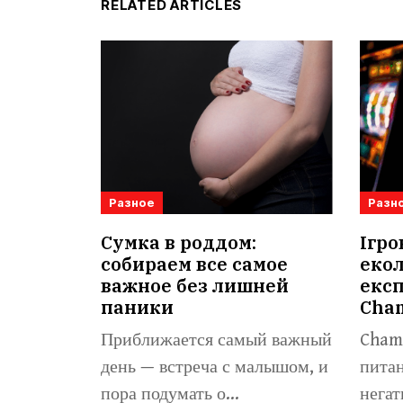
RELATED ARTICLES
Разное
Разн
Сумка в роддом:
Ігро
собираем все самое
екол
важное без лишней
експ
паники
Cha
Приближается самый важный
Champ
день — встреча с малышом, и
питан
пора подумать о...
негат