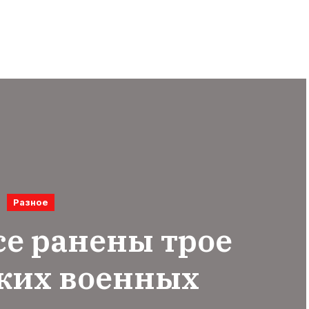
Разное
се ранены трое
ких военных