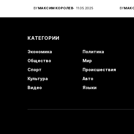
вироб
BY
МАКСИМ КОРОЛЕВ
11.05.2025
BY
МАК
автом
КАТЕГОРИИ
Экономика
Политика
Общество
Мир
Спорт
Происшествия
Культура
Авто
Видео
Языки