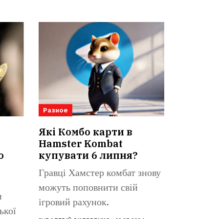
Разное
Які Комбо карти в
Hamster Kombat
о
купувати 6 липня?
Гравці Хамстер комбат знову
можуть поповнити свій
и
ігровий рахунок.
ької