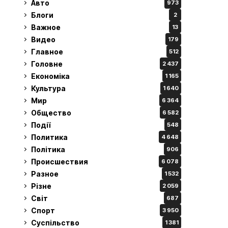
Авто
973
Блоги
2
Важное
13
Видео
179
Главное
512
Головне
2 437
Економіка
1 165
Культура
1 640
Мир
6 364
Общество
6 582
Події
548
Политика
4 648
Політика
906
Происшествия
6 078
Разное
1 532
Різне
2 059
Світ
687
Спорт
3 950
Суспільство
1 381