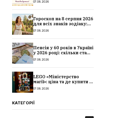
07.08.2026
привітання у віршах і
прозі
Гороскоп на 8 серпня 2026
для всіх знаків зодіаку:
кохання, гроші та справи
07.08.2026
Пенсія у 60 років в Україні
у 2026 році: скільки стажу
потрібно, умови, кому
07.08.2026
можуть відмовити
LEGO «Міністерство
магії»: ціна та де купити в
Україні
07.08.2026
КАТЕГОРІЇ