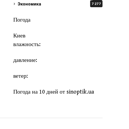
Экономика
7 277
Погода
Киев
влажность:
давление:
ветер:
Погода на 10 дней от
sinoptik.ua