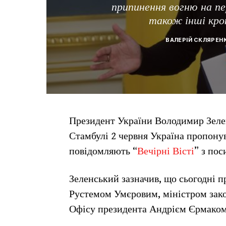
припинення вогню на пе
також інші крок
ВАЛЕРІЙ СКЛЯРЕН
Президент України Володимир Зелен
Стамбулі 2 червня Україна пропону
повідомляють “
Вечірні Вісті
” з по
Зеленський зазначив, що сьогодні п
Рустемом Умєровим, міністром зак
Офісу президента Андрієм Єрмаком,