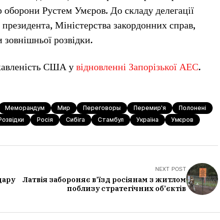
р оборони Рустем Умєров. До складу делегації
 президента, Міністерства закордонних справ,
 зовнішньої розвідки.
ікавленість США у
відновленні Запорізької АЕС
.
Меморандум
Мир
Переговоры
Перемир'я
Полонені
Розвідки
Росія
Сибіга
Стамбул
Україна
Умєров
NEXT POST
дару
Латвія забороняє в’їзд росіянам з житлом
поблизу стратегічних об’єктів