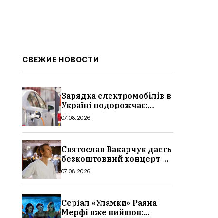
СВЕЖИЕ НОВОСТИ
Зарядка електромобілів в
Україні подорожчає:
причина і нові ціни з
07.08.2026
серпня 2026
Святослав Вакарчук дасть
безкоштовний концерт у
Львові: дата і місце
07.08.2026
Серіал «Уламки» Раяна
Мерфі вже вийшов: