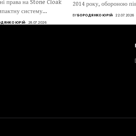
ні права на Stone Cloak
2014 року, обороною пі
мпактну систему
Харківщини та...
BY
БОРОДЯНКО ЮРІЙ
22.07.2026
електронної...
ДЯНКО ЮРІЙ
28.07.2026