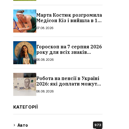
Марта Костюк розгромила
Медісон Кіз і вийшла в 1/8
фіналу Торонто: результат
07.08.2026
Гороскоп на 7 серпня 2026
року для всіх знаків
зодіаку: кому пощастить у
06.08.2026
п’ятницю
Робота на пенсії в Україні
2026: які доплати можуть
скасувати, про що
06.08.2026
потрібно повідомити ПФУ
КАТЕГОРІЇ
Авто
973