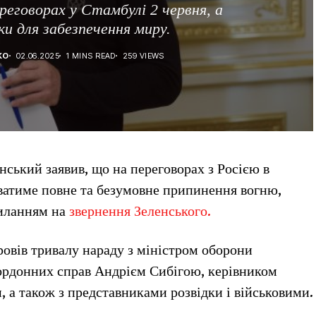
реговорах у Стамбулі 2 червня, а
и для забезпечення миру.
КО
02.06.2025
1 MINS READ
259 VIEWS
ський заявив, що на переговорах з Росією в
ватиме повне та безумовне припинення вогню,
силанням на
звернення Зеленського.
ровів тривалу нараду з міністром оборони
ордонних справ Андрієм Сибігою, керівником
 а також з представниками розвідки і військовими.