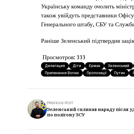
Українську команду очолить мініст
також увійдуть представники Офісу
Генерального штабу, СБУ та Служби
Раніше Зеленський підтвердив зац
Просмотров:
333
Делегация
Діти
Єрмак
Зеленський
Припинення Вогню
Пропозиції
Путин
PREVIOUS POST
Зеленський скликав нараду після у
по полігону ЗСУ