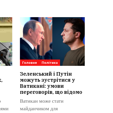
Головне
Політика
Зеленський і Путін
,
можуть зустрітися у
Ватикані: умови
переговорів, що відомо
о
Ватикан може стати
оями
майданчиком для