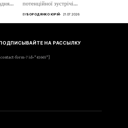
вдня,
потенційної зустрічі
Володимира Зеленського і
BY
БОРОДЯНКО ЮРІЙ
21.07.2026
Володимира Путіна....
ПОДПИСЫВАЙТЕ НА РАССЫЛКУ
[contact-form-7 id="41665"]