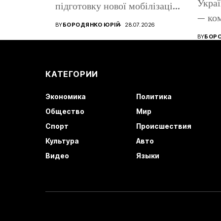
Украї
підготовку нової мобілізації,
— ко
але Україна вказує...
BY
БОРОДЯНКО ЮРІЙ
28.07.2026
радіо
BY
БОРО
КАТЕГОРИИ
Экономика
Политика
Общество
Мир
Спорт
Происшествия
Культура
Авто
Видео
Языки