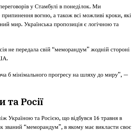
переговорів у Стамбулі в понеділок. Ми
 припинення вогню, а також всі можливі кроки, які
йний мир. Українська пропозиція є логічною та
.
сія не передала свій “меморандум” жодній стороні
США.
оча б мінімального прогресу на шляху до миру”, —
 та Росії
іж Україною та Росією, що відбувся 16 травня в
так званий “меморандум”, в якому має викласти своє