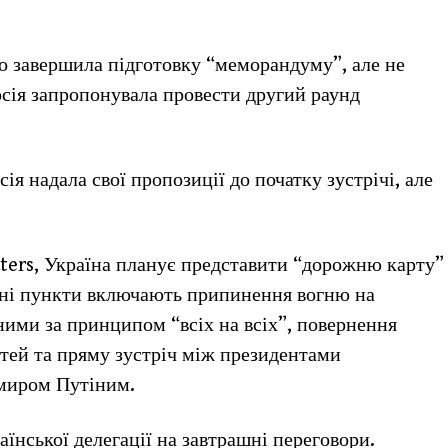
 завершила підготовку “меморандуму”, але не
осія запропонувала провести другий раунд
ія надала свої пропозиції до початку зустрічі, але
uters, Україна планує представити “дорожню карту”
вні пункти включають припинення вогню на
ими за принципом “всіх на всіх”, повернення
ітей та пряму зустріч між президентами
миром Путіним.
аїнської делегації на завтрашні переговори.