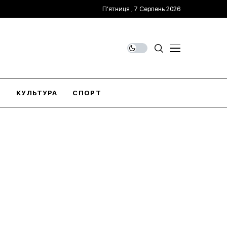
П’ятниця , 7 Серпень 2026
О
КУЛЬТУРА
СПОРТ