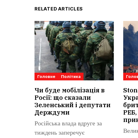
RELATED ARTICLES
Головне
Політика
Голо
Чи буде мобілізація в
Ston
Росії: що сказали
Укра
Зеленський і депутати
брит
Держдуми
РЕБ,
при
Російська влада вдруге за
Велик
тиждень заперечує