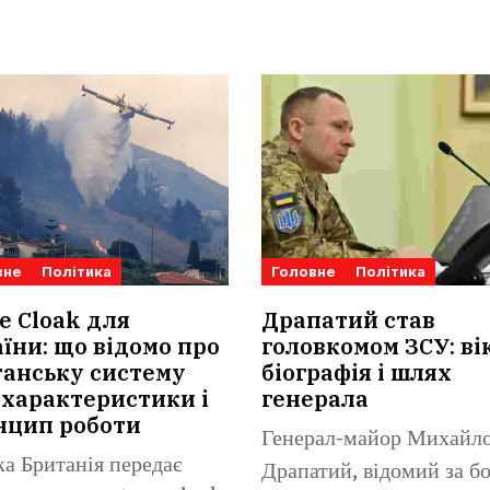
вне
Політика
Головне
Політика
e Cloak для
Драпатий став
їни: що відомо про
головкомом ЗСУ: вік
анську систему
біографія і шлях
 характеристики і
генерала
нцип роботи
Генерал-майор Михайл
а Британія передає
Драпатий, відомий за б