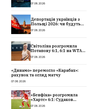
сюжет, актори та всі
07.08.2026
деталі, де дивитися
Депортація українців з
Польщі 2026: чи будуть
висилати українських
07.08.2026
чоловіків
Світоліна розгромила
Потапову 6:1, 6:1 на WTA
1000 у Торонто
07.08.2026
«Динамо» перемогло «Карабах»:
рахунок та огляд матчу
07.08.2026
«Бенфіка» розгромила
«Хартс» 6:1: Судаков
відзначився асистом,
07.08.2026
огляд матчу і рахунок