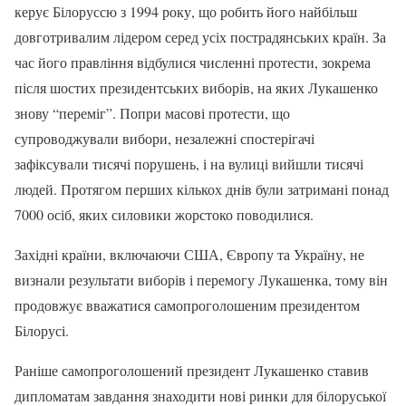
керує Білоруссю з 1994 року, що робить його найбільш
довготривалим лідером серед усіх пострадянських країн. За
час його правління відбулися численні протести, зокрема
після шостих президентських виборів, на яких Лукашенко
знову “переміг”. Попри масові протести, що
супроводжували вибори, незалежні спостерігачі
зафіксували тисячі порушень, і на вулиці вийшли тисячі
людей. Протягом перших кількох днів були затримані понад
7000 осіб, яких силовики жорстоко поводилися.
Західні країни, включаючи США, Європу та Україну, не
визнали результати виборів і перемогу Лукашенка, тому він
продовжує вважатися самопроголошеним президентом
Білорусі.
Раніше самопроголошений президент Лукашенко ставив
дипломатам завдання знаходити нові ринки для білоруської