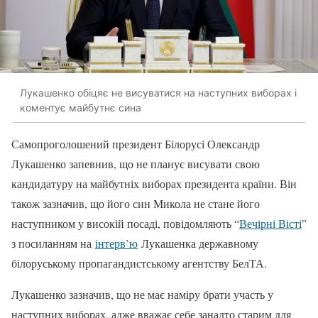
Лукашенко обіцяє не висуватися на наступних виборах і
коментує майбутнє сина
Самопроголошений президент Білорусі Олександр
Лукашенко запевнив, що не планує висувати свою
кандидатуру на майбутніх виборах президента країни. Він
також зазначив, що його син Микола не стане його
наступником у високій посаді, повідомляють “
Вечірні Вісті
”
з посиланням на
інтерв’ю
Лукашенка державному
білоруському пропагандистському агентству БелТА.
Лукашенко зазначив, що не має наміру брати участь у
наступних виборах, адже вважає себе занадто старим для