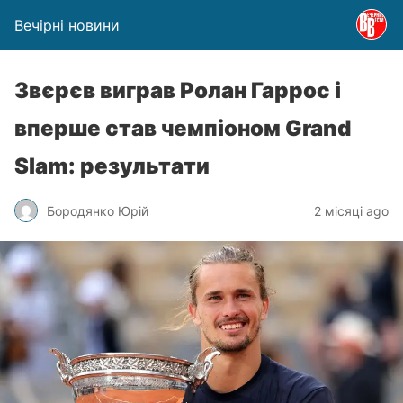
Вечірні новини
Звєрєв виграв Ролан Гаррос і
вперше став чемпіоном Grand
Slam: результати
Бородянко Юрій
2 місяці ago