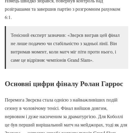
Німець швидко зібрався, повернув контроль над
розіграшами та завершив партію з розгромним рахунком
6:1.
Тенісний експерт зазначив: «Звєрєв виграв цей фінал
не лише подачею чи стабільністю з задньої лінії. Він
витримав момент, коли матч міг піти проти нього, і
саме це відрізняє чемпіонів Grand Slam».
Основні цифри фіналу Ролан Гаррос
Перемога Звєрєва стала однією з найважливіших подій
сезону в чоловічому тенісі. Фінал вийшов довгим,
нервовим і дуже насиченим за драматургією. Для Коболлі
це був перший вирішальний матч на мейджорах, тоді як для
Звєрєва — четверта спроба виграти турнір Grand Slam.