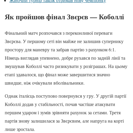
Жіночий турнір також отримав нову чемпіонку
Як пройшов фінал Звєрєв — Коболлі
Фінальний матч розпочався з переконливої переваги
Звєрєва. У першому сеті він майже не залишив супернику
простору для маневру та забрав партію з рахунком 6:1.
Німець виглядав упевнено, добре рухався по задній лінії та
змушував Коболлі часто ризикувати у розіграшах. На цьому
етапі здавалося, що фінал може завершитися значно
швидше, ніж очікували вболівальники.
Однак італієць поступово повернувся у гру. У другій партії
Коболлі додав у стабільності, почав частіше атакувати
першим ударом і зумів зрівняти рахунок за сетами. Третя
партія знову залишилася за Звєрєвим, але напруга на корті
лише зростала.