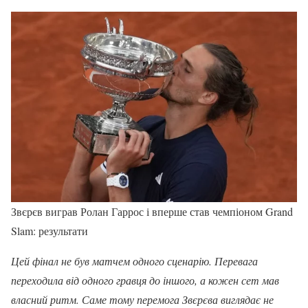
Звєрєв виграв Ролан Гаррос і вперше став чемпіоном Grand
Slam: результати
Цей фінал не був матчем одного сценарію. Перевага
переходила від одного гравця до іншого, а кожен сет мав
власний ритм. Саме тому перемога Звєрєва виглядає не