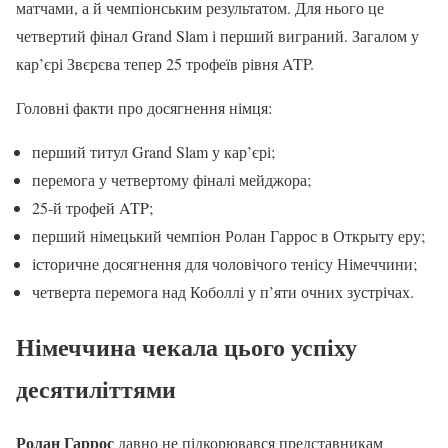
матчами, а й чемпіонським результатом. Для нього це
четвертий фінал Grand Slam і перший виграний. Загалом у
кар’єрі Звєрєва тепер 25 трофеїв рівня ATP.
Головні факти про досягнення німця:
перший титул Grand Slam у кар’єрі;
перемога у четвертому фіналі мейджора;
25-й трофей ATP;
перший німецький чемпіон Ролан Гаррос в Открыту еру;
історичне досягнення для чоловічого тенісу Німеччини;
четверта перемога над Коболлі у п’яти очних зустрічах.
Німеччина чекала цього успіху
десятиліттями
Ролан Гаррос
давно не підкорювався представникам