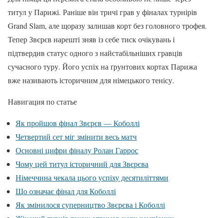
титул у Парижі. Раніше він тричі грав у фіналах турнірів
Grand Slam, але щоразу залишав корт без головного трофея.
Тепер Звєрєв нарешті зняв із себе тиск очікувань і
підтвердив статус одного з найстабільніших гравців
сучасного туру. Його успіх на ґрунтових кортах Парижа
вже називають історичним для німецького тенісу.
Навигация по статье
Як пройшов фінал Звєрєв — Коболлі
Четвертий сет міг змінити весь матч
Основні цифри фіналу Ролан Гаррос
Чому цей титул історичний для Звєрєва
Німеччина чекала цього успіху десятиліттями
Що означає фінал для Коболлі
Як змінилося суперництво Звєрєва і Коболлі