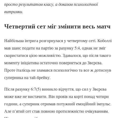
просто результатом класу, а доказом психологічної
витримки.
Четвертий сет міг змінити весь матч
Найбільша інтрига розгорнулася у четвертому сеті. Коболлі
мав шанс подати на партію за рахунку 5:4, однак не зміг
скористатися цією можливістю. Здавалося, що після такого
моменту ініціатива остаточно повернеться до Звєрєва.
Проте італієць не зламався психологічно та все ж дотиснув
суперника на тай-брейку.
Після рахунку 6:7(5) виникло відчуття, що сил у Звєрєва
може вже не вистачити. Він провів на корті понад чотири
години, а суперник отримав потужний емоційний імпульс.
Але п’ятий сет став повною протилежністю очікуванням.