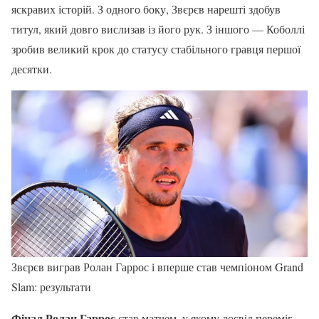
яскравих історій. З одного боку, Звєрєв нарешті здобув
титул, який довго вислизав із його рук. З іншого — Коболлі
зробив великий крок до статусу стабільного гравця першої
десятки.
Звєрєв виграв Ролан Гаррос і вперше став чемпіоном Grand
Slam: результати
Фінал Ролан Гаррос
став матчем, у якому досвід переміг