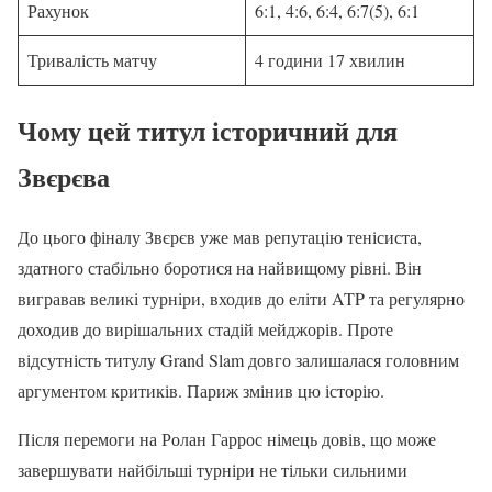
Рахунок
6:1, 4:6, 6:4, 6:7(5), 6:1
Тривалість матчу
4 години 17 хвилин
Чому цей титул історичний для
Звєрєва
До цього фіналу Звєрєв уже мав репутацію тенісиста,
здатного стабільно боротися на найвищому рівні. Він
вигравав великі турніри, входив до еліти ATP та регулярно
доходив до вирішальних стадій мейджорів. Проте
відсутність титулу Grand Slam довго залишалася головним
аргументом критиків. Париж змінив цю історію.
Після перемоги на Ролан Гаррос німець довів, що може
завершувати найбільші турніри не тільки сильними