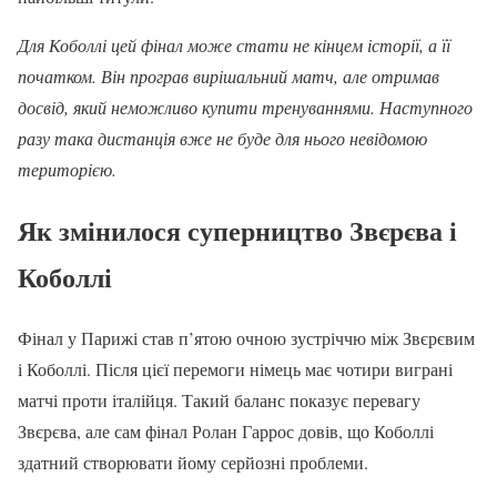
Для Коболлі цей фінал може стати не кінцем історії, а її
початком. Він програв вирішальний матч, але отримав
досвід, який неможливо купити тренуваннями. Наступного
разу така дистанція вже не буде для нього невідомою
територією.
Як змінилося суперництво Звєрєва і
Коболлі
Фінал у Парижі став п’ятою очною зустріччю між Звєрєвим
і Коболлі. Після цієї перемоги німець має чотири виграні
матчі проти італійця. Такий баланс показує перевагу
Звєрєва, але сам фінал Ролан Гаррос довів, що Коболлі
здатний створювати йому серйозні проблеми.