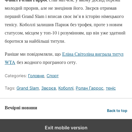
молодий прорив, але не знецінив його. Звєрєв отримав
перший Grand Slam і вписав своє ім’я в історію німецького
тенісу. Коболлі залишив Париж без трофея, проте з новим
статусом, місцем у топ-10 і розумінням, що він уже здатний
боротися за найбільші титули.
Раніше ми повідомляли, що
Еліна Світоліна виграла титул
WTA
без жодного програного сету.
Categories:
Головне
,
Спорт
Tags:
Grand Slam
,
Звєрєв
,
Коболлі
,
Ролан Гаррос
,
теніс
Вечірні новини
Back to top
Exit mobile version