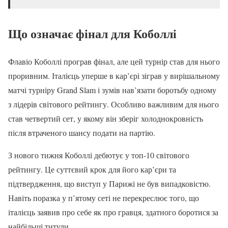
Що означає фінал для Коболлі
Флавіо Коболлі програв фінал, але цей турнір став для нього
проривним. Італієць уперше в кар’єрі зіграв у вирішальному
матчі турніру Grand Slam і зумів нав’язати боротьбу одному
з лідерів світового рейтингу. Особливо важливим для нього
став четвертий сет, у якому він зберіг холоднокровність
після втраченого шансу подати на партію.
З нового тижня Коболлі дебютує у топ-10 світового
рейтингу. Це суттєвий крок для його кар’єри та
підтвердження, що виступ у Парижі не був випадковістю.
Навіть поразка у п’ятому сеті не перекреслює того, що
італієць заявив про себе як про гравця, здатного боротися за
найбільші титули.