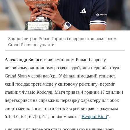
Звєрєв виграв Ролан Гаррос і вперше став чемпіоном
Grand Slam: результати
Александр Звєрєв
став чемпіоном Ролан Гаррос у
чоловічому одиночному розряді, здобувши перший титул
Grand Slam у своїй кар’єрі. У фіналі німецький тенісист,
який посідає третє місце у світовому рейтингу, переміг
італійця Флавіо Коболлі. Матч тривав 4 години 17 хвилин і
перетворився на справжню перевірку характеру для обох
спортсменів. Після п’яти сетів Звєрєв виграв із рахунком
6:1, 4:6, 6:4, 6:7(5), 6:1, повідомляють “
Вечірні Вісті
“.
Для німця ця перемога стала особливою не лише через