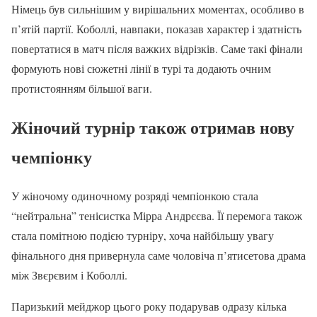
Німець був сильнішим у вирішальних моментах, особливо в
п’ятій партії. Коболлі, навпаки, показав характер і здатність
повертатися в матч після важких відрізків. Саме такі фінали
формують нові сюжетні лінії в турі та додають очним
протистоянням більшої ваги.
Жіночий турнір також отримав нову
чемпіонку
У жіночому одиночному розряді чемпіонкою стала
“нейтральна” тенісистка Мірра Андрєєва. Її перемога також
стала помітною подією турніру, хоча найбільшу увагу
фінального дня привернула саме чоловіча п’ятисетова драма
між Звєрєвим і Коболлі.
Паризький мейджор цього року подарував одразу кілька