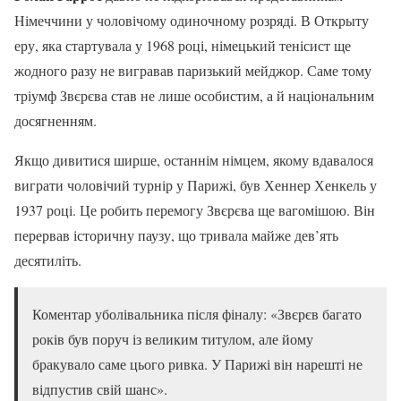
Німеччини у чоловічому одиночному розряді. В Открыту
еру, яка стартувала у 1968 році, німецький тенісист ще
жодного разу не вигравав паризький мейджор. Саме тому
тріумф Звєрєва став не лише особистим, а й національним
досягненням.
Якщо дивитися ширше, останнім німцем, якому вдавалося
виграти чоловічий турнір у Парижі, був Хеннер Хенкель у
1937 році. Це робить перемогу Звєрєва ще вагомішою. Він
перервав історичну паузу, що тривала майже дев’ять
десятиліть.
Коментар уболівальника після фіналу: «Звєрєв багато
років був поруч із великим титулом, але йому
бракувало саме цього ривка. У Парижі він нарешті не
відпустив свій шанс».