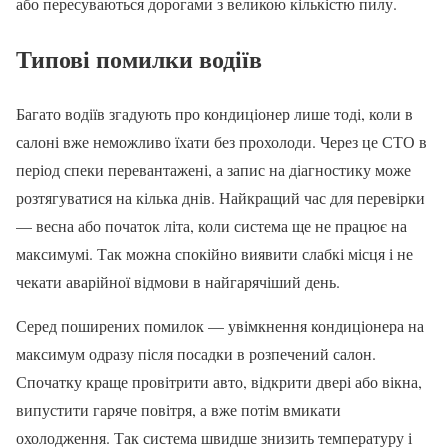
або пересуваються дорогами з великою кількістю пилу.
Типові помилки водіїв
Багато водіїв згадують про кондиціонер лише тоді, коли в
салоні вже неможливо їхати без прохолоди. Через це СТО в
період спеки перевантажені, а запис на діагностику може
розтягуватися на кілька днів. Найкращий час для перевірки
— весна або початок літа, коли система ще не працює на
максимумі. Так можна спокійно виявити слабкі місця і не
чекати аварійної відмови в найгарячіший день.
Серед поширених помилок — увімкнення кондиціонера на
максимум одразу після посадки в розпечений салон.
Спочатку краще провітрити авто, відкрити двері або вікна,
випустити гаряче повітря, а вже потім вмикати
охолодження. Так система швидше знизить температуру і