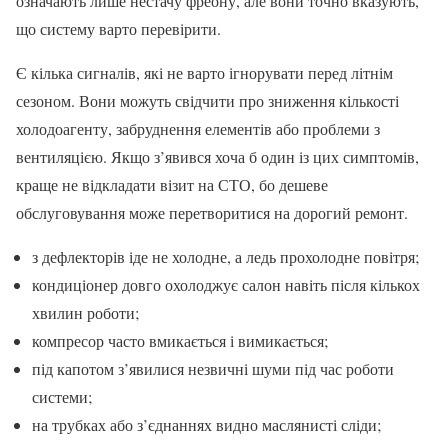
означають лише нестачу фреону, але вони точно вказують,
що систему варто перевірити.
Є кілька сигналів, які не варто ігнорувати перед літнім
сезоном. Вони можуть свідчити про зниження кількості
холодоагенту, забруднення елементів або проблеми з
вентиляцією. Якщо з’явився хоча б один із цих симптомів,
краще не відкладати візит на СТО, бо дешеве
обслуговування може перетворитися на дорогий ремонт.
з дефлекторів іде не холодне, а ледь прохолодне повітря;
кондиціонер довго охолоджує салон навіть після кількох
хвилин роботи;
компресор часто вмикається і вимикається;
під капотом з’явилися незвичні шуми під час роботи
системи;
на трубках або з’єднаннях видно маслянисті сліди;