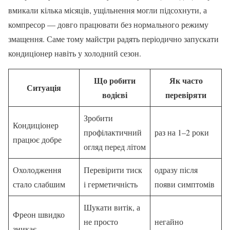
вмикали кілька місяців, ущільнення могли підсохнути, а
компресор — довго працювати без нормального режиму
змащення. Саме тому майстри радять періодично запускати
кондиціонер навіть у холодний сезон.
Що робити
Як часто
Ситуація
водієві
перевіряти
Зробити
Кондиціонер
профілактичний
раз на 1–2 роки
працює добре
огляд перед літом
Охолодження
Перевірити тиск
одразу після
стало слабшим
і герметичність
появи симптомів
Шукати витік, а
Фреон швидко
не просто
негайно
зникає