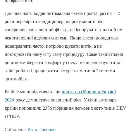
профілактика.
Для більшості водіїв оптимальна схема проста: раз на 1–2
роки перевіряти кондиціонер, щороку міняти або
контролювати салонний фільтр, не ігнорувати запахи й не
чекати повної відмови системи. Якщо фреон доводиться
дозаправляти часто, потрібно шукати витік, а не
повторювати одну й ту саму процедуру. Саме такий підхід
допоможе зберегти комфорт у спеку, не переплачувати за
зайві роботи і продовжити ресурс кліматичної системи
автомобіля.
Раніше ми повідомляли, що
попит на гібриди в Україні
2026
року демонструє впевнений ріст. У січні автопарк
країни поповнили 2336 гібридних легкових авто типів HEV
і PHEV.
Categories:
Авто
,
Головне