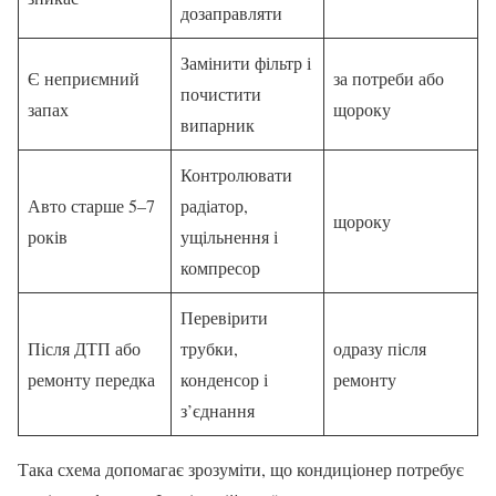
дозаправляти
Замінити фільтр і
Є неприємний
за потреби або
почистити
запах
щороку
випарник
Контролювати
Авто старше 5–7
радіатор,
щороку
років
ущільнення і
компресор
Перевірити
Після ДТП або
трубки,
одразу після
ремонту передка
конденсор і
ремонту
з’єднання
Така схема допомагає зрозуміти, що кондиціонер потребує