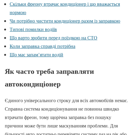
Скільки фреону втрачає кондиціонер і що вважається
нормою
Чи потрібно чистити кондиціонер разом із заправкою
Типові помилки водіїв
Що варто зробити перед поїздкою на СТО
Коли заправка справді потрібна
Що має запам’ятати водій
Як часто треба заправляти
автокондиціонер
Єдиного універсального строку для всіх автомобілів немає.
Справна система кондиціонування не повинна швидко
втрачати фреон, тому щорічна заправка без пошуку
причини може бути лише маскуванням проблеми. Для
більшості авто достатньо перевіряти систему раз на рік або