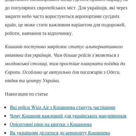
до популярних європейських міст. Для українців, які через
закрите небо часто користуються аеропортами сусідніх
країн, це може стати важливим варіантом для подорожей,
роботи, навчання та відпочинку.
Кишинів поступово закріплює статус альтернативного
авіавікна для українців. Чим більше рейсів з’являється з
молдовської столиці, тим простіше планувати поїздки до
Європи. Особливо це актуально для пасажирів з Одеси,
півдня та центру України.
Навигация по статье
Які рейси Wizz Air з Кишинева стануть частішими
Чому Кишинів важливий для українських мандрівників
Орієнтовні ціни на квитки з Кишинева
Як українцям дістатися до аеропорту Кишинева