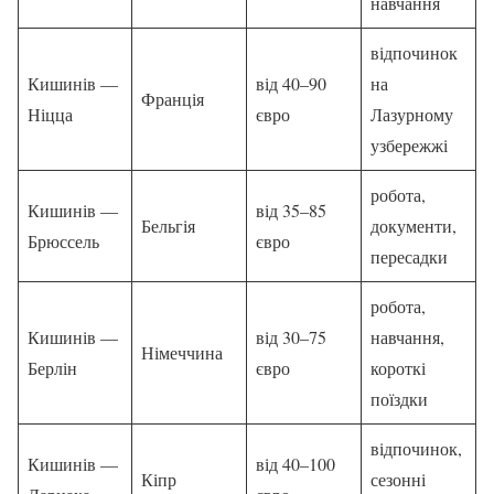
навчання
відпочинок
Кишинів —
від 40–90
на
Франція
Ніцца
євро
Лазурному
узбережжі
робота,
Кишинів —
від 35–85
Бельгія
документи,
Брюссель
євро
пересадки
робота,
Кишинів —
від 30–75
навчання,
Німеччина
Берлін
євро
короткі
поїздки
відпочинок,
Кишинів —
від 40–100
Кіпр
сезонні