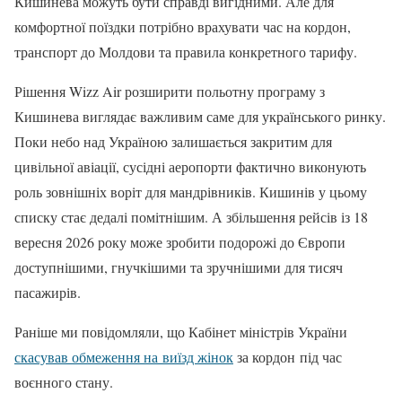
Кишинева можуть бути справді вигідними. Але для
комфортної поїздки потрібно врахувати час на кордон,
транспорт до Молдови та правила конкретного тарифу.
Рішення Wizz Air розширити польотну програму з
Кишинева виглядає важливим саме для українського ринку.
Поки небо над Україною залишається закритим для
цивільної авіації, сусідні аеропорти фактично виконують
роль зовнішніх воріт для мандрівників. Кишинів у цьому
списку стає дедалі помітнішим. А збільшення рейсів із 18
вересня 2026 року може зробити подорожі до Європи
доступнішими, гнучкішими та зручнішими для тисяч
пасажирів.
Раніше ми повідомляли, що Кабінет міністрів України
скасував обмеження на виїзд жінок
за кордон під час
воєнного стану.