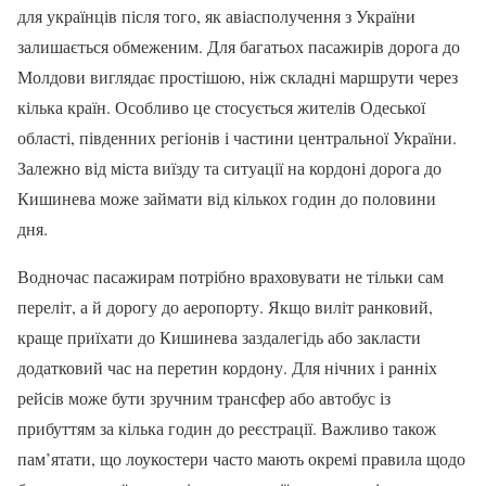
для українців після того, як авіасполучення з України
залишається обмеженим. Для багатьох пасажирів дорога до
Молдови виглядає простішою, ніж складні маршрути через
кілька країн. Особливо це стосується жителів Одеської
області, південних регіонів і частини центральної України.
Залежно від міста виїзду та ситуації на кордоні дорога до
Кишинева може займати від кількох годин до половини
дня.
Водночас пасажирам потрібно враховувати не тільки сам
переліт, а й дорогу до аеропорту. Якщо виліт ранковий,
краще приїхати до Кишинева заздалегідь або закласти
додатковий час на перетин кордону. Для нічних і ранніх
рейсів може бути зручним трансфер або автобус із
прибуттям за кілька годин до реєстрації. Важливо також
пам’ятати, що лоукостери часто мають окремі правила щодо