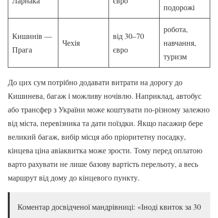
Ларнака
євро
подорожі
робота,
Кишинів —
від 30–70
Чехія
навчання,
Прага
євро
туризм
До цих сум потрібно додавати витрати на дорогу до
Кишинева, багаж і можливу ночівлю. Наприклад, автобус
або трансфер з України може коштувати по-різному залежно
від міста, перевізника та дати поїздки. Якщо пасажир бере
великий багаж, вибір місця або пріоритетну посадку,
кінцева ціна авіаквитка може зрости. Тому перед оплатою
варто рахувати не лише базову вартість перельоту, а весь
маршрут від дому до кінцевого пункту.
Коментар досвідченої мандрівниці: «Іноді квиток за 30