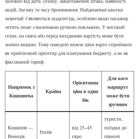
залежно від дати, сезону, завантаження літака, наявності
акцій, багажу та часу бронювання. Найдешевші квитки
зазвичай з’являються заздалегідь, особливо якщо пасажир
летить лише з маленькою ручною поклажею. У високий
сезон, на свята або перед вихідними вартість може бути
значно вищою. Тому наведені нижче ціни варто сприймати
як приблизний орієнтир для планування бюджету, а не як
фіксований тариф.
Для кого
Орієнтовна
Напрямок з
маршрут
Країна
ціна в один
Кишинева
може бути
бік
зручним
туристи,
Кишинів —
від 25–45
поїздки до
Італія
Венеція
євро
півночі