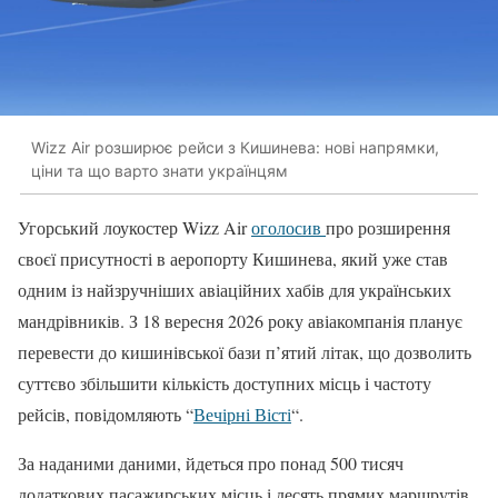
Wizz Air розширює рейси з Кишинева: нові напрямки,
ціни та що варто знати українцям
Угорський лоукостер Wizz Air
оголосив
про розширення
своєї присутності в аеропорту Кишинева, який уже став
одним із найзручніших авіаційних хабів для українських
мандрівників. З 18 вересня 2026 року авіакомпанія планує
перевести до кишинівської бази п’ятий літак, що дозволить
суттєво збільшити кількість доступних місць і частоту
рейсів, повідомляють “
Вечірні Вісті
“.
За наданими даними, йдеться про понад 500 тисяч
додаткових пасажирських місць і десять прямих маршрутів