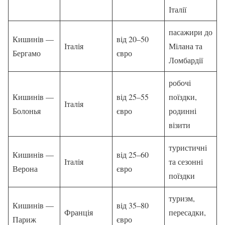
Італії
пасажири до
Кишинів —
від 20–50
Італія
Мілана та
Бергамо
євро
Ломбардії
робочі
Кишинів —
від 25–55
поїздки,
Італія
Болонья
євро
родинні
візити
туристичні
Кишинів —
від 25–60
Італія
та сезонні
Верона
євро
поїздки
туризм,
Кишинів —
від 35–80
Франція
пересадки,
Париж
євро