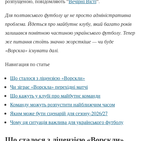
розпущеною, повідомляють “
Вечірні Вісті
“.
Для полтавського футболу це не просто адміністративна
проблема. Йдеться про майбутнє клубу, який багато років
залишався помітною частиною українського футболу. Тепер
же питання стоїть значно жорсткіше — чи буде
«Ворскла» існувати далі.
Навигация по статье
Що сталося з ліцензією «Ворскли»
Чи зіграє «Ворскла» перехідні матчі
Що кажуть у клубі про майбутнє команди
Команду можуть розпустити найближчим часом
Яким може бути сценарій для сезону-2026/27
Чому ця ситуація важлива для українського футболу
Що сталося з ліцензією «Ворскли»