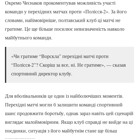
Окремо Чеснаков прокоментував можливість участі
команди у перехідних матчах проти «Полісся-2». За його
словами, найімовірніше, полтавський клуб ці матчі не
гратиме. Це ще більше посилює невизначеність навколо
майбутнього команди.
«Чи гратиме “Ворскла” перехідні матчі проти
“Полісся-2”? Скоріш за все, ні. Не гратиме», — сказав
спортивний директор клубу.
Для вболівальників це один із найболючіших моментів.
Перехідні матчі могли б залишити команді спортивний
шанс продовжити боротьбу, однак зараз навіть цей сценарій
виглядає малоймовірним. Якщо клуб справді не вийде на ці
поєдинки, ситуація з його майбутнім стане ще більш