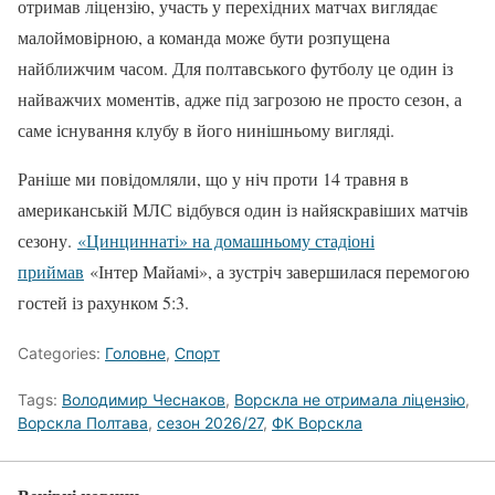
отримав ліцензію, участь у перехідних матчах виглядає
малоймовірною, а команда може бути розпущена
найближчим часом. Для полтавського футболу це один із
найважчих моментів, адже під загрозою не просто сезон, а
саме існування клубу в його нинішньому вигляді.
Раніше ми повідомляли, що у ніч проти 14 травня в
американській МЛС відбувся один із найяскравіших матчів
сезону.
«Цинциннаті» на домашньому стадіоні
приймав
«Інтер Майамі», а зустріч завершилася перемогою
гостей із рахунком 5:3.
Categories:
Головне
,
Спорт
Tags:
Володимир Чеснаков
,
Ворскла не отримала ліцензію
,
Ворскла Полтава
,
сезон 2026/27
,
ФК Ворскла