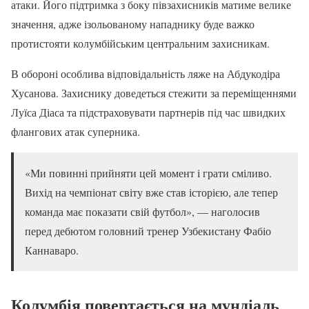
атаки. Його підтримка з боку півзахисників матиме велике
значення, адже ізольованому нападнику буде важко
протистояти колумбійським центральним захисникам.
В обороні особлива відповідальність ляже на Абдукодіра
Хусанова. Захиснику доведеться стежити за переміщеннями
Луїса Діаса та підстраховувати партнерів під час швидких
флангових атак суперника.
«Ми повинні прийняти цей момент і грати сміливо.
Вихід на чемпіонат світу вже став історією, але тепер
команда має показати свій футбол», — наголосив
перед дебютом головний тренер Узбекистану Фабіо
Каннаваро.
Колумбія повертається на мундіаль