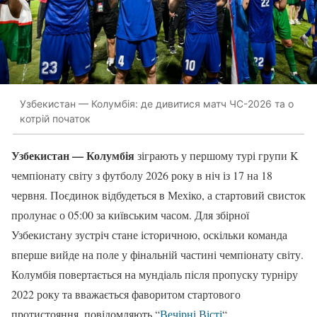
Узбекистан — Колумбія: де дивитися матч ЧС-2026 та о
котрій початок
Узбекистан — Колумбія
зіграють у першому турі групи K
чемпіонату світу з футболу 2026 року в ніч із 17 на 18
червня. Поєдинок відбудеться в Мехіко, а стартовий свисток
пролунає о 05:00 за київським часом. Для збірної
Узбекистану зустріч стане історичною, оскільки команда
вперше вийде на поле у фінальній частині чемпіонату світу.
Колумбія повертається на мундіаль після пропуску турніру
2022 року та вважається фаворитом стартового
протистояння, повідомляють “
Вечірні Вісті
“.