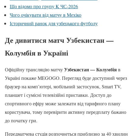
Що відомо про групу K ЧС-2026
Чого очікувати від матчу в Мехіко
Історичний ранок для узбецького футболу
Де дивитися матч Узбекистан —
Колумбія в Україні
Узбекистан — Колумбія
Офіційну трансляцію матчу
в
Україні покаже MEGOGO. Перегляд буде доступний через
браузер на комп’ютері, мобільний застосунок, Smart TV,
планшет і сумісні телевізійні приставки. Доступ до
спортивного ефіру може залежати від тарифного плану
користувача, тому перевірити активну передплату бажано
до початку гри.
Передматчева студія розпочнеться приблизно за 40 хвилин