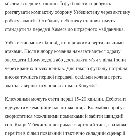
м’ячем із перших хвилин. Її футболісти спробують
розтягувати компактну оборону Узбекистану через активну
роботу флангів. Особливу небезпеку становитимуть
стандарти та передачі Хамеса до штрафного майданчика.
Узбекистан може відповідати швидкими вертикальними
атаками. Після відбору команда намагатиметься одразу
знаходити Шомуродова або доставляти м’яч у вільні зони
через крайніх півзахисників. Для такого футболу потрібна
висока точність першої передачі, оскільки кожна втрата
здатна завершитися новою атакою Колумбії.
Ключовими можуть стати перші 15–20 хвилин. Дебютант
відчуватиме емоційне навантаження, а Колумбія спробує
скористатися можливими помилками й забити швидкий
гол. Якщо Узбекистан витримає стартовий тиск, гра може
перейти в більш повільний і тактично складний сценарій.