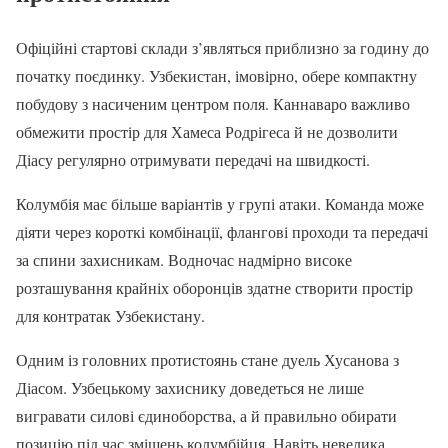
Офіційні стартові склади з’являться приблизно за годину до
початку поєдинку. Узбекистан, імовірно, обере компактну
побудову з насиченим центром поля. Каннаваро важливо
обмежити простір для Хамеса Родрігеса й не дозволити
Діасу регулярно отримувати передачі на швидкості.
Колумбія має більше варіантів у групі атаки. Команда може
діяти через короткі комбінації, флангові проходи та передачі
за спини захисникам. Водночас надмірно високе
розташування крайніх оборонців здатне створити простір
для контратак Узбекистану.
Одним із головних протистоянь стане дуель Хусанова з
Діасом. Узбецькому захиснику доведеться не лише
вигравати силові єдиноборства, а й правильно обирати
позицію під час зміщень колумбійця. Навіть невелика