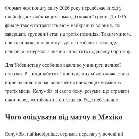
Формат чемпіонату світу 2026 року передбачає вихід у
плейоф двох найкращих команд із кожної групи. До 1/16
фіналу також потраплять вісім найкращих збірних, які
завершать груповий етап на третіх позиціях. Таким чином,
навіть поразка в першому турі не позбавить команду
шансів, але перемога значно спростить подальшу боротьбу.
Для Узбекистану особливо важливо уникнути великої
поразки. Різниця забитих і пропущених м’ячів може стати
вирішальною під час визначення найкращих команд із
третіх місць. Колумбія, зі свого боку, розуміє, що втрачати
очки перед зустріччю з Португалією буде небезпечно.
Чого очікувати від матчу в Мехіко
Колумбія, найімовірніше, отримає перевагу у володінні