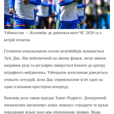
Узбекистан — Колумбія: де дивитися матч ЧС-2026 та о
котрій початок
Головною атакувальною силою колумбійців залишається
Луїс Діас. Він небезпечний на лівому фланзі, легко змінює
напрямок руху та регулярно зміщується ближче до центру
штрафного майданчика. Узбецьким захисникам доведеться
уникати ситуацій, коли Діас отримуватиме м’яч один на
один із вільним простором попереду.
Важливу роль також відіграє Хамес Родрігес. Досвідчений
півзахисник організовує атаки, виконує стандарти та шукає
передачами вільні зони між оборонними лініями. Якщо