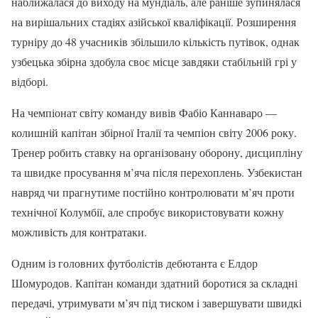
наближалася до виходу на мундіаль, але раніше зупинялася
на вирішальних стадіях азійської кваліфікації. Розширення
турніру до 48 учасників збільшило кількість путівок, однак
узбецька збірна здобула своє місце завдяки стабільній грі у
відборі.
На чемпіонат світу команду вивів Фабіо Каннаваро —
колишній капітан збірної Італії та чемпіон світу 2006 року.
Тренер робить ставку на організовану оборону, дисципліну
та швидке просування м’яча після перехоплень. Узбекистан
навряд чи прагнутиме постійно контролювати м’яч проти
технічної Колумбії, але спробує використовувати кожну
можливість для контратаки.
Одним із головних футболістів дебютанта є Елдор
Шомуродов. Капітан команди здатний боротися за складні
передачі, утримувати м’яч під тиском і завершувати швидкі