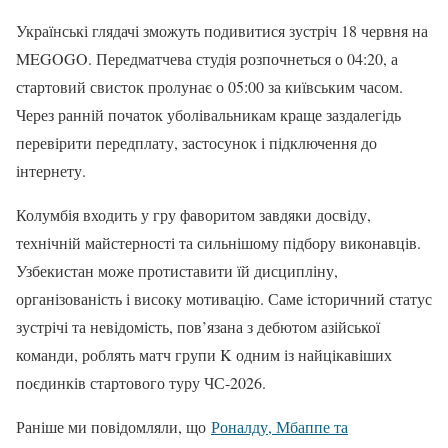
Українські глядачі зможуть подивитися зустріч 18 червня на
MEGOGO. Передматчева студія розпочнеться о 04:20, а
стартовий свисток пролунає о 05:00 за київським часом.
Через ранній початок уболівальникам краще заздалегідь
перевірити передплату, застосунок і підключення до
інтернету.
Колумбія входить у гру фаворитом завдяки досвіду,
технічній майстерності та сильнішому підбору виконавців.
Узбекистан може протиставити їй дисципліну,
організованість і високу мотивацію. Саме історичний статус
зустрічі та невідомість, пов’язана з дебютом азійської
команди, роблять матч групи K одним із найцікавіших
поєдинків стартового туру ЧС-2026.
Раніше ми повідомляли, що
Роналду, Мбаппе та