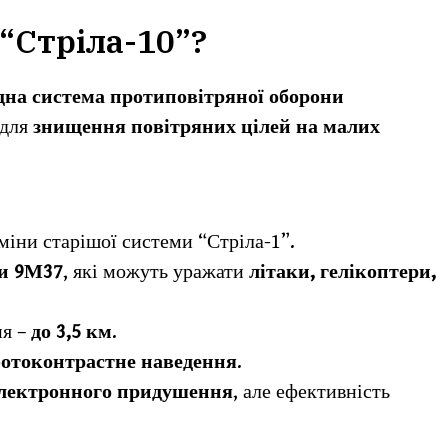
“Стріла-10”?
дна система протиповітряної оборони
 для
знищення повітряних цілей на малих
міни старішої системи “Стріла-1”.
и 9М37
, які можуть уражати
літаки, гелікоптери,
ня –
до 3,5 км
.
фотоконтрастне наведення
.
електронного придушення
, але ефективність