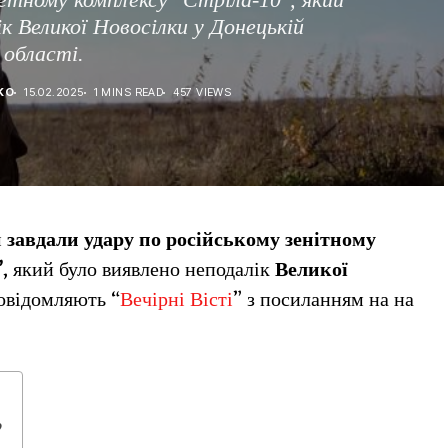
к Великої Новосілки у Донецькій
області.
КО
15.02.2025
1 MINS READ
457 VIEWS
м
завдали удару по російському зенітному
”
, який було виявлено неподалік
Великої
повідомляють “
Вечірні Вісті
” з посиланням на на
?