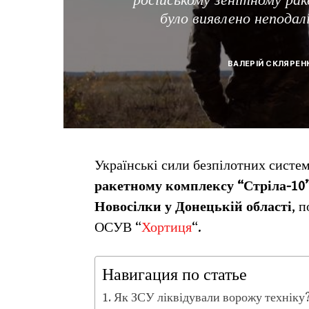
було виявлено неподалі
ВАЛЕРІЙ СКЛЯРЕН
Українські сили безпілотних систе
ракетному комплексу “Стріла-10
Новосілки у Донецькій області
, 
ОСУВ “
Хортиця
“.
Навигация по статье
Як ЗСУ ліквідували ворожу техніку