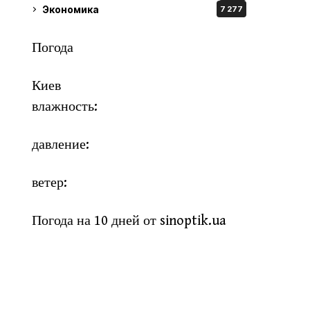
Экономика
7 277
Погода
Киев
влажность:
давление:
ветер:
Погода на 10 дней от
sinoptik.ua