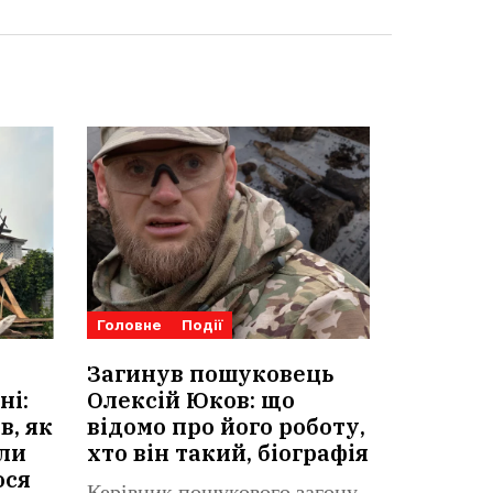
Головне
Події
Загинув пошуковець
ні:
Олексій Юков: що
в, як
відомо про його роботу,
ули
хто він такий, біографія
ося