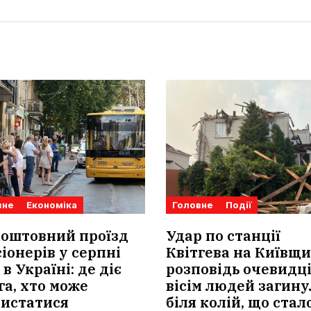
вне
Економіка
Головне
Події
коштовний проїзд
Удар по станції
іонерів у серпні
Квітгева на Київщи
 в Україні: де діє
розповідь очевидці
га, хто може
вісім людей загин
ристатися
біля колій, що стал