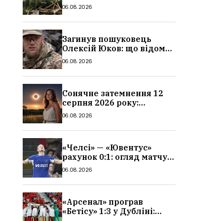
очевидців, як вісім людей
06.08.2026
загинули біля колій, що
сталося
Загинув пошуковець
Олексій Юков: що відомо
про його роботу, хто він
06.08.2026
такий, біографія
Сонячне затемнення 12
серпня 2026 року:
гороскоп, кому із знаків
06.08.2026
зодіаку принесе успіх
«Челсі» — «Ювентус»
рахунок 0:1: огляд матчу
та вихід Мудрика
06.08.2026
«Арсенал» програв
«Бетісу» 1:3 у Дубліні:
огляд матчу та всі голи