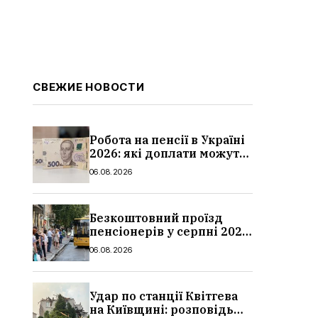
СВЕЖИЕ НОВОСТИ
Робота на пенсії в Україні
2026: які доплати можуть
скасувати, про що
06.08.2026
потрібно повідомити ПФУ
Безкоштовний проїзд
пенсіонерів у серпні 2026
в Україні: де діє пільга,
06.08.2026
хто може скористатися
Удар по станції Квітгева
на Київщині: розповідь