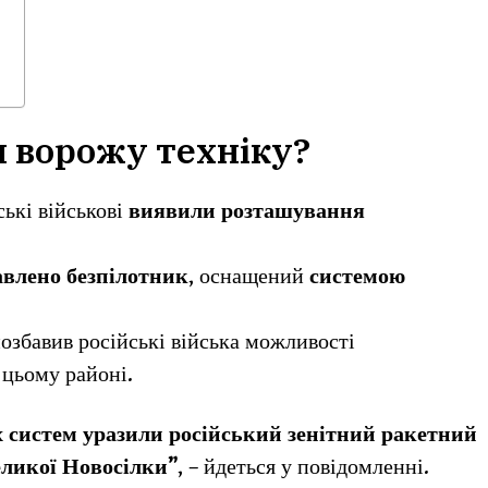
и ворожу техніку?
ькі військові
виявили розташування
авлено безпілотник
, оснащений
системою
озбавив російські війська можливості
 цьому районі.
их систем уразили російський зенітний ракетний
еликої Новосілки”
, – йдеться у повідомленні.