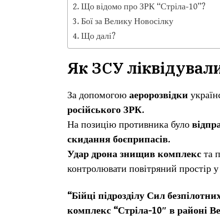
Що відомо про ЗРК “Стріла-10”?
Бої за Велику Новосілку
Що далі?
Як ЗСУ ліквідувал
За допомогою
аеророзвідки
українс
російського ЗРК
.
На позицію противника було
відпр
скидання боєприпасів
.
Удар дрона знищив комплекс
та п
контролювати повітряний простір у
“Бійці підрозділу Сил безпілотн
комплекс “Стріла-10″ в районі В