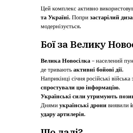
Цей комплекс активно використову
та Україні
. Попри
застарілий диз
модернізується.
Бої за Велику Ново
Велика Новосілка
– населений пу
де тривають
активні бойові дії
.
Наприкінці січня російські війська
спростували цю інформацію
.
Українські сили утримують позиц
Днями
українські дрони
виявили
удару артилерія
.
Що далі?