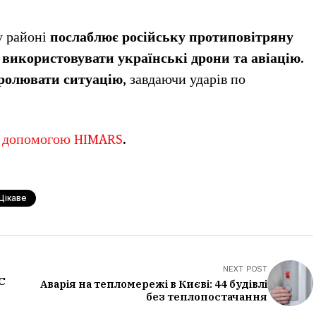
у районі
послаблює російську протиповітряну
використовувати українські дрони та авіацію
.
ролювати ситуацію
, завдаючи ударів по
а
допомогою HIMARS
.
Цікаве
NEXT POST
С
Аварія на тепломережі в Києві: 44 будівлі
без теплопостачання