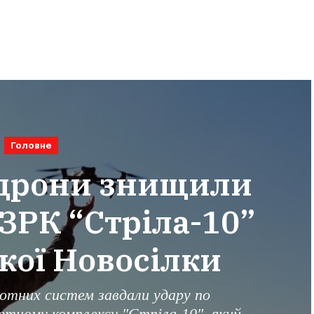
Головне
 дрони знищили
ЗРК “Стріла-10”
кої Новосілки
лотних систем завдали удару по
етному комплексу "Стріла-10", який