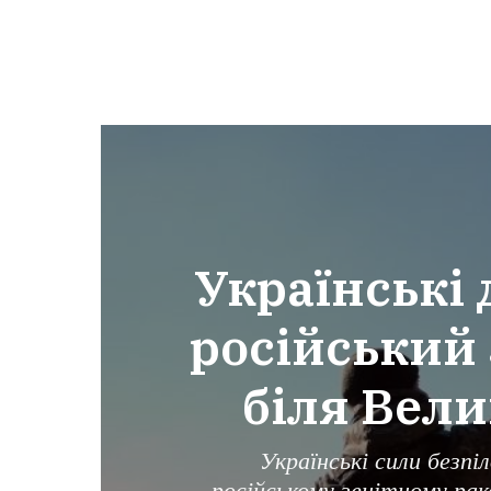
Українські
російський 
біля Вели
Українські сили безпі
російському зенітному рак