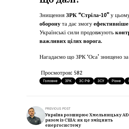
Знищення
ЗРК “Стріла-10”
у цьом
оборону
та дає змогу
ефективніше 
Українські сили продовжують
конт
важливих цілях ворога
.
Нагадаємо що ЗРК ‘Оса’ знищено з
Просмотров:
582
Головне
ЗРК
ЗС РФ
ЗСУ
Різне
PREVIOUS POST
Україна розширює Хмельницьку АЕ
разом із США: як це зміцнить
енергосистему