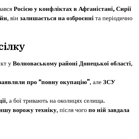
вався
Росією у конфліктах в Афганістані, Сирії
айн
, він
залишається на озброєнні
та періодично
сілку
нкт у
Волноваському районі Донецької області
,
заявляли про “повну окупацію”
, але
ЗСУ
ії
, а бої тривають на околицях селища.
іншу ворожу техніку
, після чого
по ній завдала