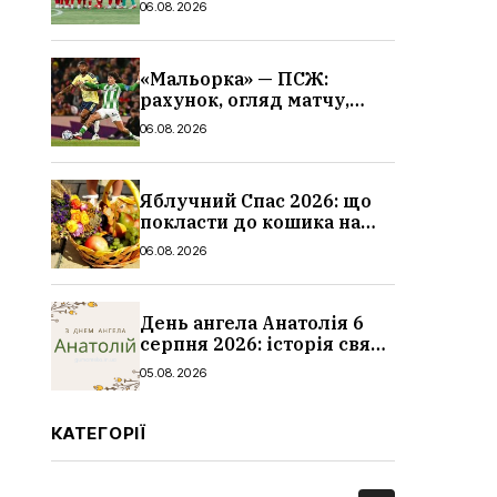
06.08.2026
«Мальорка» — ПСЖ:
рахунок, огляд матчу,
голи та склад парижан
06.08.2026
Яблучний Спас 2026: що
покласти до кошика на
освячення, які фрукти,
06.08.2026
традиції
День ангела Анатолія 6
серпня 2026: історія свята,
значення імені,
05.08.2026
привітання у віршах і
прозі
КАТЕГОРІЇ