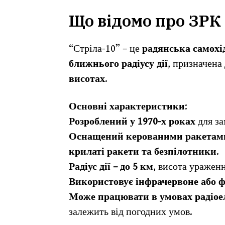
Що відомо про ЗРК 
“Стріла-10” – це
радянська самохі
ближнього радіусу дії
, призначена
висотах
.
Основні характеристики
:
Розроблений у 1970-х роках
для за
Оснащений керованими ракетам
крилаті ракети та безпілотники
.
Радіус дії – до 5 км
, висота уражен
Використовує інфрачервоне або 
Може працювати в умовах радіо
залежить від погодних умов.