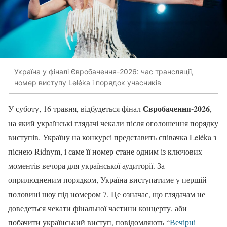
Україна у фіналі Євробачення-2026: час трансляції,
номер виступу Leléka і порядок учасників
Євробачення-2026
У суботу, 16 травня, відбудеться фінал
,
на який українські глядачі чекали після оголошення порядку
виступів. Україну на конкурсі представить співачка Leléka з
піснею Ridnym, і саме її номер стане одним із ключових
моментів вечора для української аудиторії. За
оприлюдненим порядком, Україна виступатиме у першій
половині шоу під номером 7. Це означає, що глядачам не
доведеться чекати фінальної частини концерту, аби
побачити український виступ, повідомляють “
Вечірні