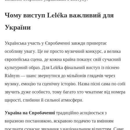
Чому виступ Leléka важливий для
України
Українська участь у Євробаченні завжди привертає
особливу увагу. Це не просто музичний конкурс, а велика
європейська сцена, де кожна країна показує свій сучасний
культурний образ. Для Leléka фінальний виступ із піснею
Ridnym — шанс звернутися до мільйонів глядачів через
музику, емоцію та сценічну історію. Назва пісні сама по собі
звучить дуже особисто, тому багато хто чекатиме від номера
щирості, глибини й сильної атмосфери.
Україна на Євробаченні
традиційно асоціюється з
виразною постановкою, яскравою подачею та вмінням
поєднати сучасне звучання з національним відчуттям. Саме