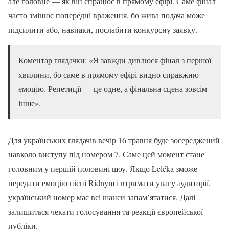
але головне — як він спрацює в прямому ефірі. Саме фінал
часто змінює попередні враження, бо жива подача може
підсилити або, навпаки, послабити конкурсну заявку.
Коментар глядачки: «Я завжди дивлюся фінал з першої
хвилини, бо саме в прямому ефірі видно справжню
емоцію. Репетиції — це одне, а фінальна сцена зовсім
інше».
Для українських глядачів вечір 16 травня буде зосереджений
навколо виступу під номером 7. Саме цей момент стане
головним у першій половині шоу. Якщо Leléka зможе
передати емоцію пісні Ridnym і втримати увагу аудиторії,
український номер має всі шанси запам’ятатися. Далі
залишиться чекати голосування та реакції європейської
публіки.