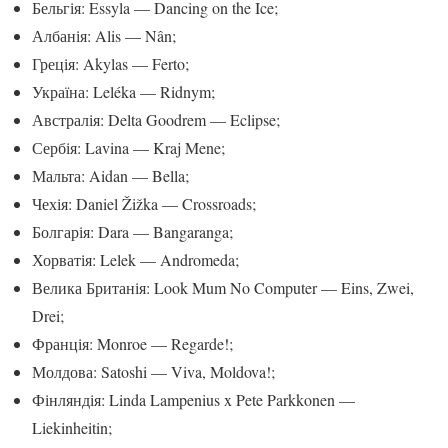
Бельгія: Essyla — Dancing on the Ice;
Албанія: Alis — Nân;
Греція: Akylas — Ferto;
Україна: Leléka — Ridnym;
Австралія: Delta Goodrem — Eclipse;
Сербія: Lavina — Kraj Mene;
Мальта: Aidan — Bella;
Чехія: Daniel Žižka — Crossroads;
Болгарія: Dara — Bangaranga;
Хорватія: Lelek — Andromeda;
Велика Британія: Look Mum No Computer — Eins, Zwei,
Drei;
Франція: Monroe — Regarde!;
Молдова: Satoshi — Viva, Moldova!;
Фінляндія: Linda Lampenius x Pete Parkkonen —
Liekinheitin;