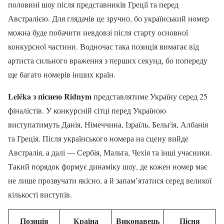
половині шоу після представників Греції та перед
Австралією. Для глядачів це зручно, бо український номер
можна буде побачити невдовзі після старту основної
конкурсної частини. Водночас така позиція вимагає від
артиста сильного враження з перших секунд, бо попереду
ще багато номерів інших країн.
Leléka з піснею Ridnym
представлятиме Україну серед 25
фіналістів. У конкурсній сітці перед Україною
виступатимуть Данія, Німеччина, Ізраїль, Бельгія, Албанія
та Греція. Після українського номера на сцену вийде
Австралія, а далі — Сербія, Мальта, Чехія та інші учасники.
Такий порядок формує динаміку шоу, де кожен номер має
не лише прозвучати якісно, а й запам’ятатися серед великої
кількості виступів.
Позиція
Країна
Виконавець
Пісня