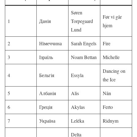
Søren
Før vi går
1
Данія
Torpegaard
hjem
Lund
2
Німеччина
Sarah Engels
Fire
3
Ізраїль
Noam Bettan
Michelle
Dancing on
4
Бельгія
Essyla
the Ice
5
Албанія
Alis
Nân
6
Греція
Akylas
Ferto
7
Україна
Leléka
Ridnym
Delta