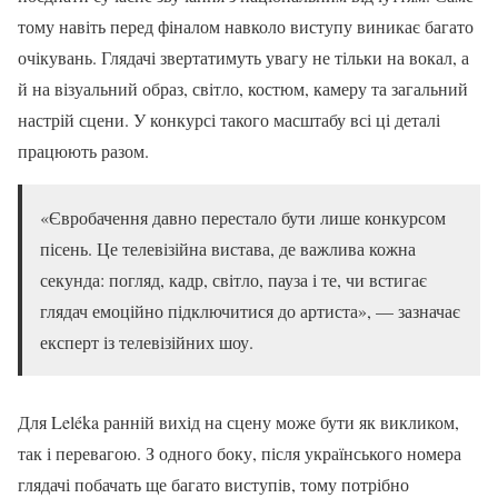
тому навіть перед фіналом навколо виступу виникає багато
очікувань. Глядачі звертатимуть увагу не тільки на вокал, а
й на візуальний образ, світло, костюм, камеру та загальний
настрій сцени. У конкурсі такого масштабу всі ці деталі
працюють разом.
«Євробачення давно перестало бути лише конкурсом
пісень. Це телевізійна вистава, де важлива кожна
секунда: погляд, кадр, світло, пауза і те, чи встигає
глядач емоційно підключитися до артиста», — зазначає
експерт із телевізійних шоу.
Для Leléka ранній вихід на сцену може бути як викликом,
так і перевагою. З одного боку, після українського номера
глядачі побачать ще багато виступів, тому потрібно