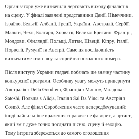
Організатори уже визначили черговість виходу фіналістів
на сцену. У фіналі заявлені представники Данії, Німеччини,
Ізраїлю, Бельгії, Албанії, Греції, України, Австралії, Сербії,
Мальти, Чехії, Болгарії, Хорватії, Великої Британії, Франції,
Молдови, Фінляндії, Польщі, Литви, Швеції, Кіпру, Італії,
Норвегії, Румунії та Австрії. Саме ця послідовність
визначатиме темп шоу та сприйняття кожного номера.
Після виступу України глядачі побачать ще значну частину
конкурсної програми. Особливу увагу можуть привернути
Австралія з Delta Goodrem, Франція з Monroe, Молдова з
Satoshi, Польща з Alicja, Італія з Sal Da Vinci та Австрія з
Cosmó. Але фінал Євробачення часто непередбачуваний:
іноді найсильніше враження справляє не фаворит, а артист,
який зміг дуже точно поєднати пісню, сцену й емоцію.
Тому інтрига збережеться до самого оголошення