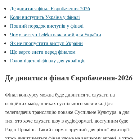
Де дивитися фінал Євробачення-2026
Коли виступить Україна у фіналі
Повний порядок виступів у фіналі
Чому виступ Leléka важливий для України
Як не пропустити виступ України
Що варто знати перед фіналом
Головні деталі фіналу для українців
Де дивитися фінал Євробачення-2026
Фінал конкурсу можна буде дивитися та слухати на
офіційних майданчиках суспільного мовника. Для
телеглядачів трансляцію покаже Суспільне Культура, а для
тих, хто хоче слухати шоу в аудіоформаті, доступним буде
Радіо Промінь. Такий формат зручний для різної аудиторії:
хтось дивитиметься фінал удома на великому екрані, а хтось