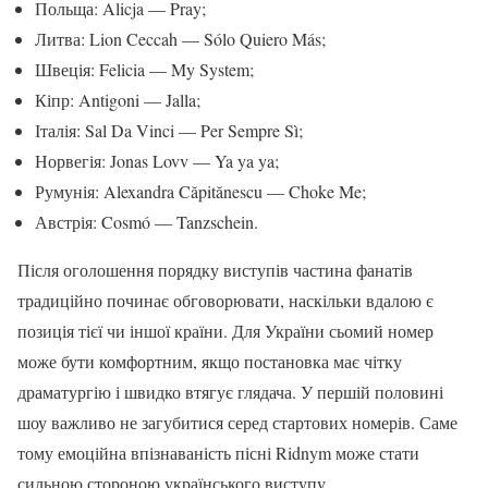
Польща: Alicja — Pray;
Литва: Lion Ceccah — Sólo Quiero Más;
Швеція: Felicia — My System;
Кіпр: Antigoni — Jalla;
Італія: Sal Da Vinci — Per Sempre Sì;
Норвегія: Jonas Lovv — Ya ya ya;
Румунія: Alexandra Căpitănescu — Choke Me;
Австрія: Cosmó — Tanzschein.
Після оголошення порядку виступів частина фанатів
традиційно починає обговорювати, наскільки вдалою є
позиція тієї чи іншої країни. Для України сьомий номер
може бути комфортним, якщо постановка має чітку
драматургію і швидко втягує глядача. У першій половині
шоу важливо не загубитися серед стартових номерів. Саме
тому емоційна впізнаваність пісні Ridnym може стати
сильною стороною українського виступу.