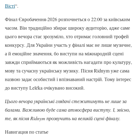
Вісті
“.
Фінал Євробачення-2026 розпочнеться о 22:00 за київським
часом. Він традиційно збирає широку аудиторію, адже саме
цього вечора стає зрозуміло, хто отримає головний трофей
конкурсу. Для України участь у фіналі має не лише музичне,
а й емоційне значення, бо виступи на міжнародній сцені
завжди сприймаються як можливість нагадати про культуру,
мову та сучасну українську музику. Пісня Ridnym уже сама
назвою задає особистий і впізнаваний настрій. Тому інтерес
до виступу Leléka очікувано високий.
Цього вечора українські глядачі стежитимуть не лише за
балами. Важливою буде сама атмосфера виступу. І, звісно,
те, як пісня Ridnym прозвучить на великій сцені фіналу.
Навигация по статье