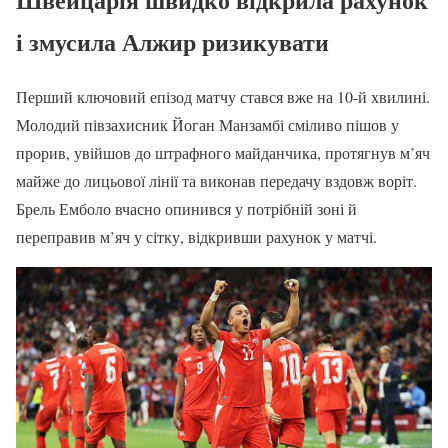
і змусила Алжир ризикувати
Перший ключовий епізод матчу стався вже на 10-й хвилині.
Молодий півзахисник Йоган Манзамбі сміливо пішов у
прорив, увійшов до штрафного майданчика, протягнув м’яч
майже до лицьової лінії та виконав передачу вздовж воріт.
Брель Емболо вчасно опинився у потрібній зоні й
переправив м’яч у сітку, відкривши рахунок у матчі.