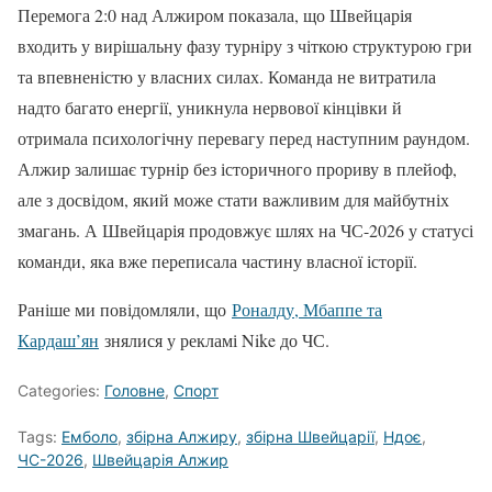
Перемога 2:0 над Алжиром показала, що Швейцарія
входить у вирішальну фазу турніру з чіткою структурою гри
та впевненістю у власних силах. Команда не витратила
надто багато енергії, уникнула нервової кінцівки й
отримала психологічну перевагу перед наступним раундом.
Алжир залишає турнір без історичного прориву в плейоф,
але з досвідом, який може стати важливим для майбутніх
змагань. А Швейцарія продовжує шлях на ЧС-2026 у статусі
команди, яка вже переписала частину власної історії.
Раніше ми повідомляли, що
Роналду, Мбаппе та
Кардаш’ян
знялися у рекламі Nike до ЧС.
Categories:
Головне
,
Спорт
Tags:
Емболо
,
збірна Алжиру
,
збірна Швейцарії
,
Ндоє
,
ЧС-2026
,
Швейцарія Алжир