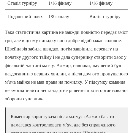
Стадія турніру
1/16 фіналу
1/16 фіналу
Подальший шлях
1/8 фіналу
Виліт з турніру
Така статистична картина не завжди повністю передає зміст
гри, але в цьому випадку вона добре відображає головне.
Швейцарія забила швидко, потім закріпила перевагу на
початку другого тайму і не дала супернику створити хаос у
фінальній частині матчу. Алжир, навпаки, змушений був
наздоганяти з перших хвилин, а після другого пропущеного
м’яча майже не мав права на помилку. У підсумку команда
не змогла знайти нестандартне рішення проти організованої
оборони суперника.
Коментар користувача після матчу: «Алжир багато
намагався контролювати м’яч, але без справжнього
удару по воротах це не мало сенсу. Швейцарія