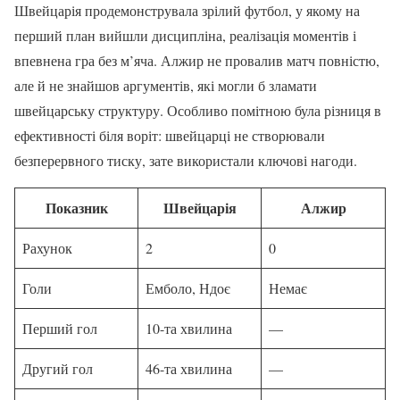
Швейцарія продемонструвала зрілий футбол, у якому на
перший план вийшли дисципліна, реалізація моментів і
впевнена гра без м’яча. Алжир не провалив матч повністю,
але й не знайшов аргументів, які могли б зламати
швейцарську структуру. Особливо помітною була різниця в
ефективності біля воріт: швейцарці не створювали
безперервного тиску, зате використали ключові нагоди.
Показник
Швейцарія
Алжир
Рахунок
2
0
Голи
Емболо, Ндоє
Немає
Перший гол
10-та хвилина
—
Другий гол
46-та хвилина
—