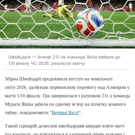
Швейцарія — Алжир 2:0: як команда Якіна вийшла до
1/8 фіналу ЧС-2026: результат матчу
Збірна Швейцарії продовжила виступ на чемпіонаті
світу-2026, здобувши переконливу перемогу над Алжиром у
матчі 1/16 фіналу. Гра завершилася з рахунком 2:0, а команда
Мурата Якіна забила по одному м’ячу на початку кожного
тайму, повідомляють “
Вечірні Вісті
“.
Такий сценарій дозволив швейцарцям швидко взяти матч
під контроль, не втягуватися в хаотичний обмін атаками і