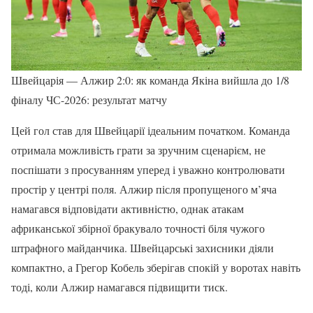
Швейцарія — Алжир 2:0: як команда Якіна вийшла до 1/8
фіналу ЧС-2026: результат матчу
Цей гол став для Швейцарії ідеальним початком. Команда
отримала можливість грати за зручним сценарієм, не
поспішати з просуванням уперед і уважно контролювати
простір у центрі поля. Алжир після пропущеного м’яча
намагався відповідати активністю, однак атакам
африканської збірної бракувало точності біля чужого
штрафного майданчика. Швейцарські захисники діяли
компактно, а Грегор Кобель зберігав спокій у воротах навіть
тоді, коли Алжир намагався підвищити тиск.