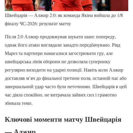
Швейцарія — Алжир 2:0: як команда Якіна вийшла до 1/8
фіналу ЧС-2026: результат матчу
Після 2:0 Алжир продовжував шукати шанс попереду,
однак його атаки виглядали занадто передбачувано. Ріяд
Марез та партнери намагалися загострювати гру, але
швейцарська лінія оборони не дозволяла супернику
регулярно виходити на ударні позиції. Навіть коли Алжир
доставляв м’яч до фінальної третини поля, останній пас або
завершальний удар часто були неточними. Швейцарія в цей
час діяла спокійно, не витрачала зайвих сил і грамотно
збивала темп.
Ключові моменти матчу Швейцарія
— Алжир