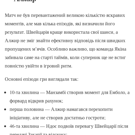
Матч не був перевантажений великою кількістю яскравих
моментів, але мав кілька епізодів, які визначили його
результат. Швейцарія краще використала свої шанси, а
Алжир не зміг знайти ефективну відповідь після швидких
пропущених м’ячів. Особливо важливо, що команда Якіна
забивала саме на старті таймів, коли суперник ще не встиг
повністю увійти в ігровий ритм.
Основні епізоди гри виглядали так:
10-та хвилина — Манзамбі створив момент для Емболо, а
форвард відкрив рахунок;
перша половина — Алжир намагався перехопити
ініціативу, але не створив достатньо гостроти;
46-та хвилина — Ндоє подвоїв перевагу Швейцарії після
передачі Закарії та відскоку;