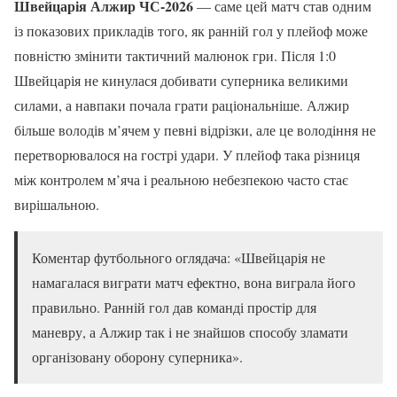
Швейцарія Алжир ЧС-2026
— саме цей матч став одним
із показових прикладів того, як ранній гол у плейоф може
повністю змінити тактичний малюнок гри. Після 1:0
Швейцарія не кинулася добивати суперника великими
силами, а навпаки почала грати раціональніше. Алжир
більше володів м’ячем у певні відрізки, але це володіння не
перетворювалося на гострі удари. У плейоф така різниця
між контролем м’яча і реальною небезпекою часто стає
вирішальною.
Коментар футбольного оглядача: «Швейцарія не
намагалася виграти матч ефектно, вона виграла його
правильно. Ранній гол дав команді простір для
маневру, а Алжир так і не знайшов способу зламати
організовану оборону суперника».