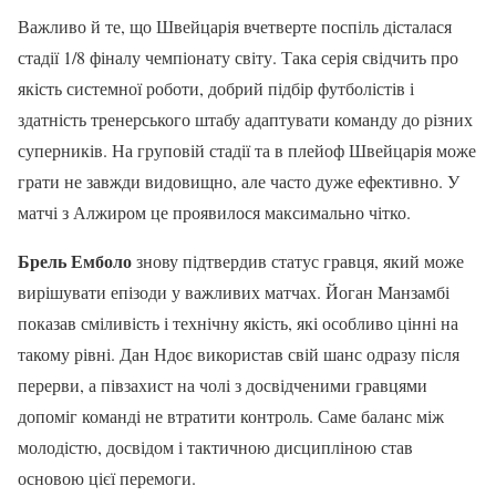
Важливо й те, що Швейцарія вчетверте поспіль дісталася
стадії 1/8 фіналу чемпіонату світу. Така серія свідчить про
якість системної роботи, добрий підбір футболістів і
здатність тренерського штабу адаптувати команду до різних
суперників. На груповій стадії та в плейоф Швейцарія може
грати не завжди видовищно, але часто дуже ефективно. У
матчі з Алжиром це проявилося максимально чітко.
Брель Емболо
знову підтвердив статус гравця, який може
вирішувати епізоди у важливих матчах. Йоган Манзамбі
показав сміливість і технічну якість, які особливо цінні на
такому рівні. Дан Ндоє використав свій шанс одразу після
перерви, а півзахист на чолі з досвідченими гравцями
допоміг команді не втратити контроль. Саме баланс між
молодістю, досвідом і тактичною дисципліною став
основою цієї перемоги.