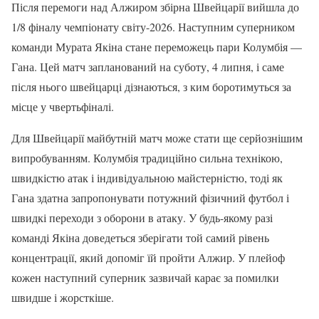
Після перемоги над Алжиром збірна Швейцарії вийшла до
1/8 фіналу чемпіонату світу-2026. Наступним суперником
команди Мурата Якіна стане переможець пари Колумбія —
Гана. Цей матч запланований на суботу, 4 липня, і саме
після нього швейцарці дізнаються, з ким боротимуться за
місце у чвертьфіналі.
Для Швейцарії майбутній матч може стати ще серйознішим
випробуванням. Колумбія традиційно сильна технікою,
швидкістю атак і індивідуальною майстерністю, тоді як
Гана здатна запропонувати потужний фізичний футбол і
швидкі переходи з оборони в атаку. У будь-якому разі
команді Якіна доведеться зберігати той самий рівень
концентрації, який допоміг їй пройти Алжир. У плейоф
кожен наступний суперник зазвичай карає за помилки
швидше і жорсткіше.