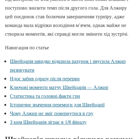
поступово знизити темп після другого гола. Для Алжиру
цей поєдинок став болючим завершенням турніру, адже
команда мала відрізки володіння м’ячем, однак майже не
створила моментів, які справді могли змінити хід зустрічі.
Навигация по статье
Швейцарія швидко відкрила рахунок і змусила Алжир
ризикувати
Ндоє забив одразу після перерви
Ключові моменти матчу Швейцарія — Алжир
Статистика та головні факти гри
Історичне значення перемоги для Швейцарії
Чому Алжир не зміг повернутися в гру
З ким Швейцарія зіграє в 1/8 фіналу
Швейцарія швидко відкрила рахунок