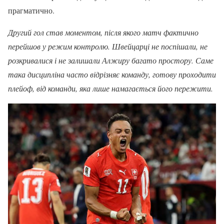
прагматично.
Другий гол став моментом, після якого матч фактично
перейшов у режим контролю. Швейцарці не поспішали, не
розкривалися і не залишали Алжиру багато простору. Саме
така дисципліна часто відрізняє команду, готову проходити
плейоф, від команди, яка лише намагається його пережити.