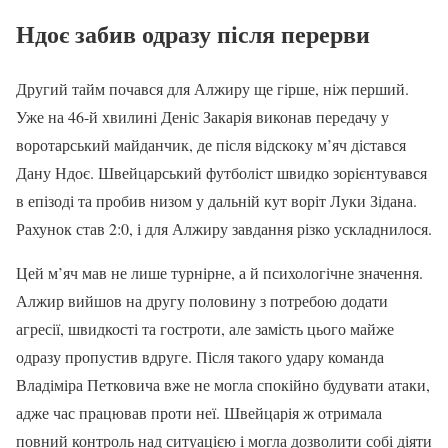
Ндоє забив одразу після перерви
Другий тайм почався для Алжиру ще гірше, ніж перший.
Уже на 46-й хвилині Деніс Закарія виконав передачу у
воротарський майданчик, де після відскоку м’яч дістався
Дану Ндоє. Швейцарський футболіст швидко зорієнтувався
в епізоді та пробив низом у дальній кут воріт Луки Зідана.
Рахунок став 2:0, і для Алжиру завдання різко ускладнилося.
Цей м’яч мав не лише турнірне, а й психологічне значення.
Алжир вийшов на другу половину з потребою додати
агресії, швидкості та гостроти, але замість цього майже
одразу пропустив вдруге. Після такого удару команда
Владіміра Петковича вже не могла спокійно будувати атаки,
адже час працював проти неї. Швейцарія ж отримала
повний контроль над ситуацією і могла дозволити собі діяти