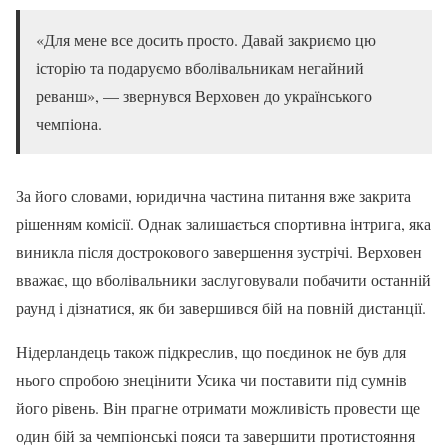
«Для мене все досить просто. Давай закриємо цю
історію та подаруємо вболівальникам негайний
реванш», — звернувся Верховен до українського
чемпіона.
За його словами, юридична частина питання вже закрита
рішенням комісії. Однак залишається спортивна інтрига, яка
виникла після дострокового завершення зустрічі. Верховен
вважає, що вболівальники заслуговували побачити останній
раунд і дізнатися, як би завершився бій на повній дистанції.
Нідерландець також підкреслив, що поєдинок не був для
нього спробою знецінити Усика чи поставити під сумнів
його рівень. Він прагне отримати можливість провести ще
один бій за чемпіонські пояси та завершити протистояння