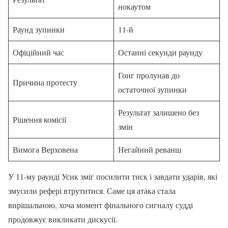
нокаутом
Раунд зупинки
11-й
Офіційний час
Останні секунди раунду
Гонг пролунав до
Причина протесту
остаточної зупинки
Результат залишено без
Рішення комісії
змін
Вимога Верховена
Негайний реванш
У 11-му раунді Усик зміг посилити тиск і завдати ударів, які
змусили рефері втрутитися. Саме ця атака стала
вирішальною, хоча момент фінального сигналу судді
продовжує викликати дискусії.