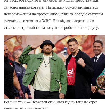
Агіт Кабаєл є одним із найнебезпечніших представників
сучасної надважкої ваги. Німецький боксер залишається
непереможеним на професійному рівні та володіє статусом
тимчасового чемпіона WBC. Він відомий агресивним
стилем, витривалістю та потужною роботою по корпусу.
Реванш Усик — Верховен опинився під питанням через
рішення WBC: чи буде бій