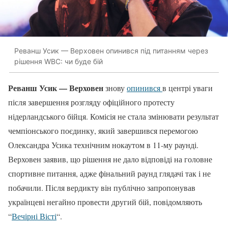
Реванш Усик — Верховен опинився під питанням через
рішення WBC: чи буде бій
Реванш Усик — Верховен
знову
опинився
в центрі уваги
після завершення розгляду офіційного протесту
нідерландського бійця. Комісія не стала змінювати результат
чемпіонського поєдинку, який завершився перемогою
Олександра Усика технічним нокаутом в 11-му раунді.
Верховен заявив, що рішення не дало відповіді на головне
спортивне питання, адже фінальний раунд глядачі так і не
побачили. Після вердикту він публічно запропонував
українцеві негайно провести другий бій, повідомляють
“
Вечірні Вісті
“.