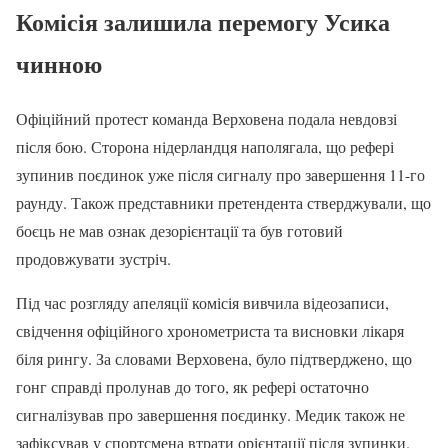
Комісія залишила перемогу Усика
чинною
Офіційний протест команда Верховена подала невдовзі
після бою. Сторона нідерландця наполягала, що рефері
зупинив поєдинок уже після сигналу про завершення 11-го
раунду. Також представники претендента стверджували, що
боєць не мав ознак дезорієнтації та був готовий
продовжувати зустріч.
Під час розгляду апеляції комісія вивчила відеозаписи,
свідчення офіційного хронометриста та висновки лікаря
біля рингу. За словами Верховена, було підтверджено, що
гонг справді пролунав до того, як рефері остаточно
сигналізував про завершення поєдинку. Медик також не
зафіксував у спортсмена втрати орієнтації після зупинки.