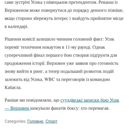
саме зустрічі Усика з німецьким претендентом. Реванш із
Верховеном може повернутися до порядку денного пізніше,
якщо сторони збережуть інтерес і знайдуть прийнятне місце
в календарі.
Рішення комісії залишило чинним головний факт: Усик
переміг технічним нокаутом в 11-му раунді. Однак
суперечливий фінал першого бою створив підґрунтя для
продовження історії. Верховен уже заявив про готовність
знову вийти в ринг, а тепер подальший розвиток подій
залежить від Усика, WBC та переговорів із командою
Кабаєла.
Раніше ми повідомляли, що
сууддівські записки бою Усик
— Верховен
шокували фанатів боксу: хто перемагав.
Categories:
Головне
,
Спорт