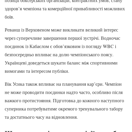
позиції боксерських організацій, контрактних умов, стану
здоров’я чемпіона та комерційної привабливості можливих
боїв.
Реванш із Верховеном може викликати великий інтерес
через суперечливе завершення першої зустрічі. Водночас
поєдинок із Кабаєлом є обов’язковим із погляду WBC і
безпосередньо впливає на долю чемпіонського поясу.
Українцеві доведеться шукати баланс між спортивними
вимогами та інтересом публіки.
Вік Усика також впливає на планування кар’єри. Чемпіон
не може проводити поєдинки надто часто, особливо після
важкого протистояння. Підготовка до кожного наступного
суперника потребуватиме окремого тренувального табору
та достатнього часу на відновлення.