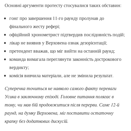
Основні аргументи протесту стосувалися таких обставин:
гонг про завершення 11-го раунду пролунав до
фінального жесту рефері;
офіційний хронометрист підтвердив послідовність подій;
лікар не виявив у Верховена ознак дезорієнтації;
претендент вважав, що міг вийти на останній раунд;
команда вимагала переглянути законність дострокового
вердикту;
комісія вивчила матеріали, але не змінила результат.
Суперечка точиться не навколо самого факту переваги
Усика в заключному епізоді. Головне питання полягає в
тому, чи мав бій продовжитися після перерви. Саме 12-й
раунд, на думку Верховена, міг поставити остаточну
крапку без додаткових дискусій.