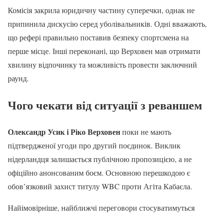
Комісія закрила юридичну частину суперечки, однак не
припинила дискусію серед уболівальників. Одні вважають,
що рефері правильно поставив безпеку спортсмена на
перше місце. Інші переконані, що Верховен мав отримати
хвилину відпочинку та можливість провести заключний
раунд.
Чого чекати від ситуації з реваншем
Олександр Усик і Ріко Верховен
поки не мають
підтвердженої угоди про другий поєдинок. Виклик
нідерландця залишається публічною пропозицією, а не
офіційно анонсованим боєм. Основною перешкодою є
обов’язковий захист титулу WBC проти Агіта Кабаєла.
Найімовірніше, найближчі переговори стосуватимуться