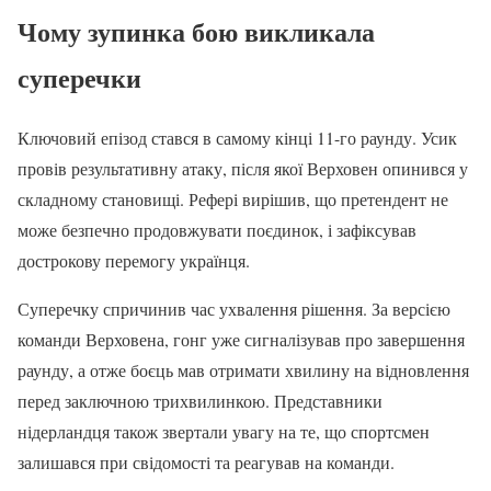
Чому зупинка бою викликала
суперечки
Ключовий епізод стався в самому кінці 11-го раунду. Усик
провів результативну атаку, після якої Верховен опинився у
складному становищі. Рефері вирішив, що претендент не
може безпечно продовжувати поєдинок, і зафіксував
дострокову перемогу українця.
Суперечку спричинив час ухвалення рішення. За версією
команди Верховена, гонг уже сигналізував про завершення
раунду, а отже боєць мав отримати хвилину на відновлення
перед заключною трихвилинкою. Представники
нідерландця також звертали увагу на те, що спортсмен
залишався при свідомості та реагував на команди.