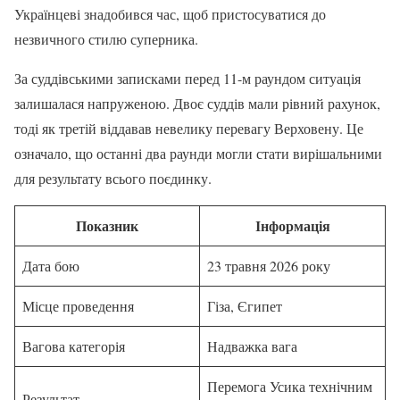
Українцеві знадобився час, щоб пристосуватися до
незвичного стилю суперника.
За суддівськими записками перед 11-м раундом ситуація
залишалася напруженою. Двоє суддів мали рівний рахунок,
тоді як третій віддавав невелику перевагу Верховену. Це
означало, що останні два раунди могли стати вирішальними
для результату всього поєдинку.
Показник
Інформація
Дата бою
23 травня 2026 року
Місце проведення
Гіза, Єгипет
Вагова категорія
Надважка вага
Перемога Усика технічним
Результат