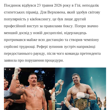
Поєдинок відбувся 23 травня 2026 року в Гізі, неподалік
єгипетських пірамід. Для Верховена, який здобув світову
популярність у кікбоксингу, це був лише другий
професійний виступ за правилами боксу. Попри значно
менший досвід у новій дисципліні, нідерландець
протримався майже всю дистанцію та створив чемпіону
серйозні труднощі. Рефері зупинив зустріч наприкінці
передостаннього раунду, після чого команда претендента
заявила про порушення процедури.