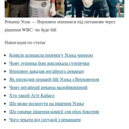
Реванш Усик — Верховен опинився під питанням через
рішення WBC: чи буде бій
Навигация по статье
Комісія залишила перемогу Усика чинною
Чому зупинка бою викликала суперечки
Верховен зажадав негайного реваншу
Як проходив перший бій Усика з Верховеном
Чому негайний реванш малоймовірний
Хто такий Агіт Кабаєл
Що може вплинути на рішення Усика
Що означає рішення комісії для обох боксерів
Чого чекати від ситуації з реваншем