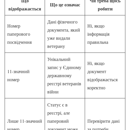
Що
Чи треба щось
Що це означає
відображається
робити
Дані фізичного
Номер
Ні, якщо
документа, який
паперового
інформація
уже видали
посвідчення
правильна
ветерану
Унікальний
Ні, якщо
запис у Єдиному
11-значний
документ
державному
номер
відображається
реєстрі ветеранів
коректно
війни
Статус є в
реєстрі, але
Лише 11-значний
паперовий
Перевірити дані
номер
документ може
за потреби