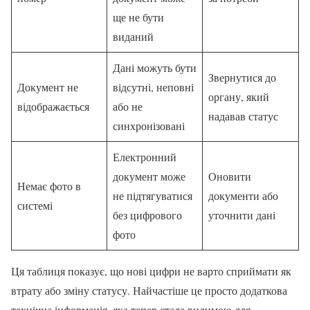
ще не бути
виданий
Дані можуть бути
Звернутися до
Документ не
відсутні, неповні
органу, який
відображається
або не
надавав статус
синхронізовані
Електронний
документ може
Оновити
Немає фото в
не підтягуватися
документи або
системі
без цифрового
уточнити дані
фото
Ця таблиця показує, що нові цифри не варто сприймати як
втрату або зміну статусу. Найчастіше це просто додаткова
технічна інформація, яка тепер стала видимою для