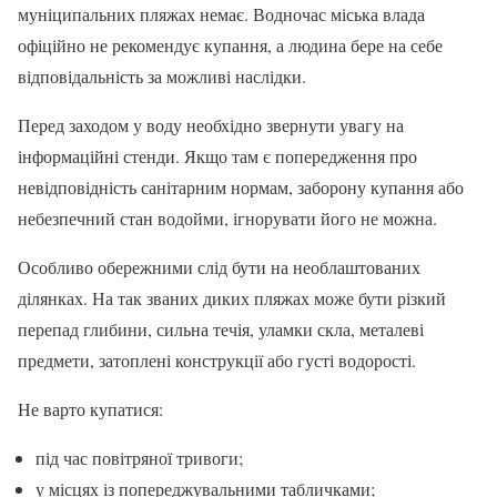
муніципальних пляжах немає. Водночас міська влада
офіційно не рекомендує купання, а людина бере на себе
відповідальність за можливі наслідки.
Перед заходом у воду необхідно звернути увагу на
інформаційні стенди. Якщо там є попередження про
невідповідність санітарним нормам, заборону купання або
небезпечний стан водойми, ігнорувати його не можна.
Особливо обережними слід бути на необлаштованих
ділянках. На так званих диких пляжах може бути різкий
перепад глибини, сильна течія, уламки скла, металеві
предмети, затоплені конструкції або густі водорості.
Не варто купатися:
під час повітряної тривоги;
у місцях із попереджувальними табличками;