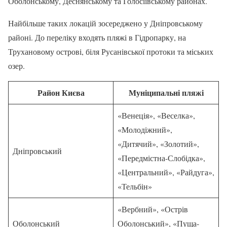
Оболонському, Деснянському та Голосіївському районах.
Найбільше таких локацій зосереджено у Дніпровському
районі. До переліку входять пляжі в Гідропарку, на
Трухановому острові, біля Русанівської протоки та міських
озер.
Район Києва
Муніципальні пляжі
«Венеція», «Веселка»,
«Молодіжний»,
«Дитячий», «Золотий»,
Дніпровський
«Передмістна-Слобідка»,
«Центральний», «Райдуга»,
«Тельбін»
«Вербний», «Острів
Оболонський
Оболонський», «Пуща-