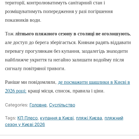
території, контролюватимуть санітарний стан і
розміщуватимуть попередження у разі погіршення
показників води.
літнього пляжного сезону в столиці не оголошують
Тож
,
але доступ до берега зберігається. Киянам радять віддавати
перевагу прогулянкам без купання, заздалегідь знаходити
найближче укриття та негайно залишати водойму після
сигналу повітряної тривоги.
Раніше ми повідомляли,
де посмажити шашлики в Києві в
2026 році:
кращі місця, список, правила і ціни.
Categories:
Головне
,
Суспільство
Tags:
КП Плесо
,
купання в Києві
,
пляжі Києва
,
пляжний
сезон у Києві 2026