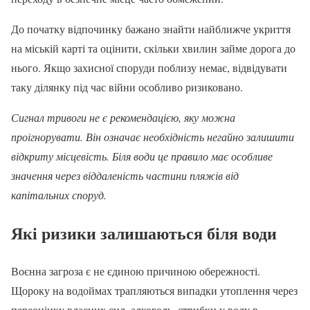
До початку відпочинку бажано знайти найближче укриття
на міській карті та оцінити, скільки хвилин займе дорога до
нього. Якщо захисної споруди поблизу немає, відвідувати
таку ділянку під час війни особливо ризиковано.
Сигнал тривоги не є рекомендацією, яку можна
проігнорувати. Він означає необхідність негайно залишити
відкриту місцевість. Біля води це правило має особливе
значення через віддаленість частини пляжів від
капітальних споруд.
Які ризики залишаються біля води
Воєнна загроза є не єдиною причиною обережності.
Щороку на водоймах трапляються випадки утоплення через
переоцінку власних сил, алкоголь, стрибки у воду в