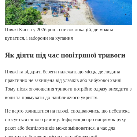
Пляжі Києва у 2026 році: список локацій, де можна
купатися, і заборони на купання
Як діяти під час повітряної тривоги
Пляжі та відкриті береги належать до місць, де людина
практично не захищена від уламків або вибухової хвилі.
Тому після оголошення тривоги потрібно одразу виходити з
води та прямувати до найближчого укриття.
Не варто залишатися на пляжі, сподіваючись, що небезпека
стосується іншого району. Інформація про напрямок руху
ракет або безпілотників може змінюватися, а час для
переходу в безпечне місце часто обмежений.