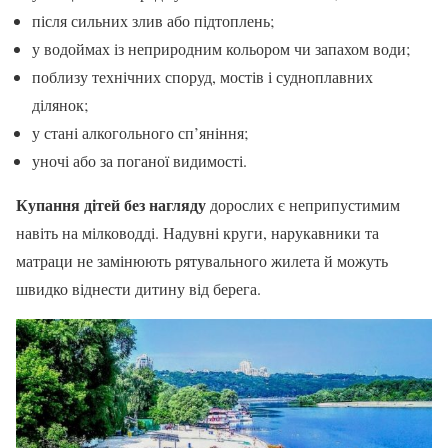
після сильних злив або підтоплень;
у водоймах із неприродним кольором чи запахом води;
поблизу технічних споруд, мостів і судноплавних
ділянок;
у стані алкогольного сп’яніння;
уночі або за поганої видимості.
Купання дітей без нагляду
дорослих є неприпустимим
навіть на мілководді. Надувні круги, нарукавники та
матраци не замінюють рятувального жилета й можуть
швидко віднести дитину від берега.