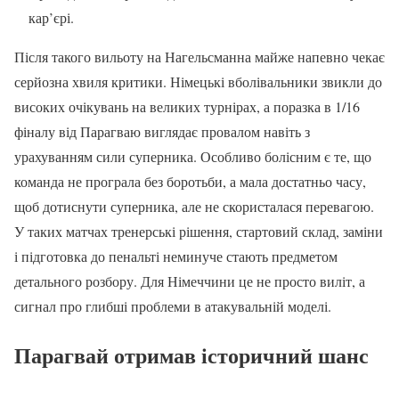
кар’єрі.
Після такого вильоту на Нагельсманна майже напевно чекає
серйозна хвиля критики. Німецькі вболівальники звикли до
високих очікувань на великих турнірах, а поразка в 1/16
фіналу від Парагваю виглядає провалом навіть з
урахуванням сили суперника. Особливо болісним є те, що
команда не програла без боротьби, а мала достатньо часу,
щоб дотиснути суперника, але не скористалася перевагою.
У таких матчах тренерські рішення, стартовий склад, заміни
і підготовка до пенальті неминуче стають предметом
детального розбору. Для Німеччини це не просто виліт, а
сигнал про глибші проблеми в атакувальній моделі.
Парагвай отримав історичний шанс