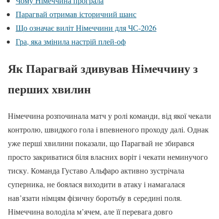
Чому Німеччина програла
Парагвай отримав історичний шанс
Що означає виліт Німеччини для ЧС-2026
Гра, яка змінила настрій плей-оф
Як Парагвай здивував Німеччину з
перших хвилин
Німеччина розпочинала матч у ролі команди, від якої чекали
контролю, швидкого гола і впевненого проходу далі. Однак
уже перші хвилини показали, що Парагвай не збирався
просто закриватися біля власних воріт і чекати неминучого
тиску. Команда Густаво Альфаро активно зустрічала
суперника, не боялася виходити в атаку і намагалася
нав’язати німцям фізичну боротьбу в середині поля.
Німеччина володіла м’ячем, але її перевага довго