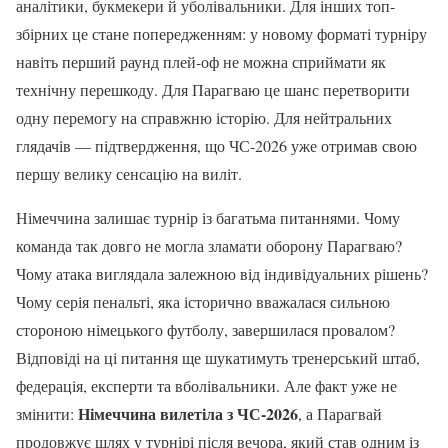
аналітики, букмекери й уболівальники. Для інших топ-
збірних це стане попередженням: у новому форматі турніру
навіть перший раунд плей-оф не можна сприймати як
технічну перешкоду. Для Парагваю це шанс перетворити
одну перемогу на справжню історію. Для нейтральних
глядачів — підтвердження, що ЧС-2026 уже отримав свою
першу велику сенсацію на виліт.
Німеччина залишає турнір із багатьма питаннями. Чому
команда так довго не могла зламати оборону Парагваю?
Чому атака виглядала залежною від індивідуальних рішень?
Чому серія пенальті, яка історично вважалася сильною
стороною німецького футболу, завершилася провалом?
Відповіді на ці питання ще шукатимуть тренерський штаб,
федерація, експерти та вболівальники. Але факт уже не
Німеччина вилетіла з ЧС-2026
змінити:
, а Парагвай
продовжує шлях у турнірі після вечора, який став одним із