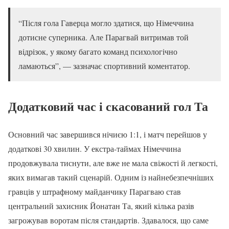
“Після гола Гаверца могло здатися, що Німеччина
дотисне суперника. Але Парагвай витримав той
відрізок, у якому багато команд психологічно
ламаються”, — зазначає спортивний коментатор.
Додатковий час і скасований гол Та
Основний час завершився нічиєю 1:1, і матч перейшов у
додаткові 30 хвилин. У екстра-таймах Німеччина
продовжувала тиснути, але вже не мала свіжості й легкості,
яких вимагав такий сценарій. Одним із найнебезпечніших
гравців у штрафному майданчику Парагваю став
центральний захисник Йонатан Та, який кілька разів
загрожував воротам після стандартів. Здавалося, що саме