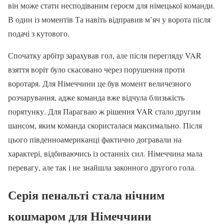
він може стати несподіваним героєм для німецької команди.
В один із моментів Та навіть відправив м’яч у ворота після
подачі з кутового.
Спочатку арбітр зарахував гол, але після перегляду VAR
взяття воріт було скасовано через порушення проти
воротаря. Для Німеччини це був момент величезного
розчарування, адже команда вже відчула близькість
порятунку. Для Парагваю ж рішення VAR стало другим
шансом, яким команда скористалася максимально. Після
цього південноамериканці фактично догравали на
характері, відбиваючись із останніх сил. Німеччина мала
перевагу, але так і не знайшла законного другого гола.
Серія пенальті стала нічним
кошмаром для Німеччини