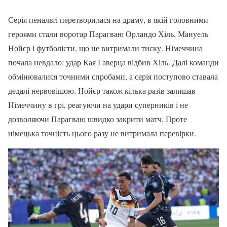
Серія пенальті перетворилася на драму, в якій головними
героями стали воротар Парагваю Орландо Хіль, Мануель
Нойєр і футболісти, що не витримали тиску. Німеччина
почала невдало: удар Кая Гаверца відбив Хіль. Далі команди
обмінювалися точними спробами, а серія поступово ставала
дедалі нервовішою. Нойєр також кілька разів залишав
Німеччину в грі, реагуючи на удари суперників і не
дозволяючи Парагваю швидко закрити матч. Проте
німецька точність цього разу не витримала перевірки.