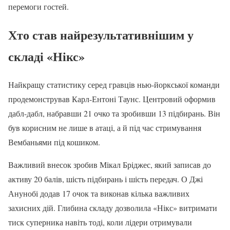
перемоги гостей.
Хто став найрезультативнішим у
складі «Нікс»
Найкращу статистику серед гравців нью-йоркської команди
продемонстрував Карл-Ентоні Таунс. Центровий оформив
дабл-дабл, набравши 21 очко та зробивши 13 підбирань. Він
був корисним не лише в атаці, а й під час стримування
Вембаньями під кошиком.
Важливий внесок зробив Мікал Бріджес, який записав до
активу 20 балів, шість підбирань і шість передач. О Джі
Анунобі додав 17 очок та виконав кілька важливих
захисних дій. Глибина складу дозволила «Нікс» витримати
тиск суперника навіть тоді, коли лідери отримували