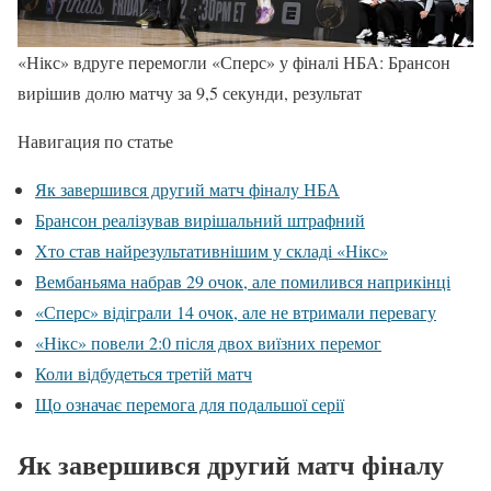
«Нікс» вдруге перемогли «Сперс» у фіналі НБА: Брансон
вирішив долю матчу за 9,5 секунди, результат
Навигация по статье
Як завершився другий матч фіналу НБА
Брансон реалізував вирішальний штрафний
Хто став найрезультативнішим у складі «Нікс»
Вембаньяма набрав 29 очок, але помилився наприкінці
«Сперс» відіграли 14 очок, але не втримали перевагу
«Нікс» повели 2:0 після двох виїзних перемог
Коли відбудеться третій матч
Що означає перемога для подальшої серії
Як завершився другий матч фіналу