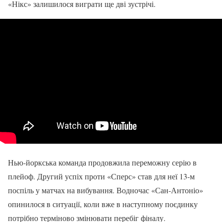
«Нікс» залишилося виграти ще дві зустрічі.
Нью-йоркська команда продовжила переможну серію в
плейоф. Другий успіх проти «Сперс» став для неї 13-м
поспіль у матчах на вибування. Водночас «Сан-Антоніо»
опинилося в ситуації, коли вже в наступному поєдинку
потрібно терміново змінювати перебіг фіналу.