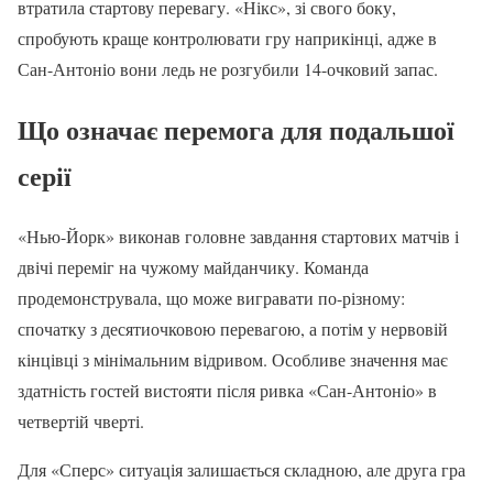
втратила стартову перевагу. «Нікс», зі свого боку,
спробують краще контролювати гру наприкінці, адже в
Сан-Антоніо вони ледь не розгубили 14-очковий запас.
Що означає перемога для подальшої
серії
«Нью-Йорк» виконав головне завдання стартових матчів і
двічі переміг на чужому майданчику. Команда
продемонструвала, що може вигравати по-різному:
спочатку з десятиочковою перевагою, а потім у нервовій
кінцівці з мінімальним відривом. Особливе значення має
здатність гостей вистояти після ривка «Сан-Антоніо» в
четвертій чверті.
Для «Сперс» ситуація залишається складною, але друга гра