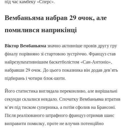
під час камбеку «Сперс».
Вембаньяма набрав 29 очок, але
помилився наприкінці
Віктор Вембаньяма
значно активніше провів другу гру
фіналу порівняно зі стартовою зустріччю. Француз став
найрезультативнішим баскетболістом «Сан-Антоніо»,
набравши 29 очок. До цього показника він додав дев’ять
підбирань і чотири блок-шоти.
Його статистика виглядала переконливо, але вирішальні
секунди склалися невдало. Спочатку Вембаньяма втратив
м’яч під тиском суперника, а потім сфолив на Брансоні.
Після реалізованого штрафного француз отримав шанс
виправити помилку, проте не влучив потенційно