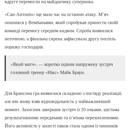
вдруге перемогли на майданчику суперника.
«Сан-Антоніо» ще мало час на останню атаку. М’яч
опинився у Вембаньями, який спробував принести своїй
команді перемогу середнім кидком. Спроба виявилася
неточною, а фінальна сирена зафіксувала другу поспіль
поразку господарів.
«Який матч», — коротко оцінив напружену зустріч
головний тренер «Нікс» Майк Браун.
Для Брансона гра виявилася складною з погляду реалізації,
але він знову взяв відповідальність у найважливіший
момент. Захисник завершив зустріч із 20 очками, шістьма
результативними передачами та п’ятьма перехопленнями.
Його активність у захисті також стала одним із чинників