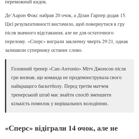
переможний кидок.
Де’Аарон Фокс набрав 20 очок, а Ділан Гарпер додав 15.
Цієї результативності вистачило, щоб повернутися в гру
після значного відставання, але не для остаточного
перелому. «Сперс» виграли заключну чверть 29:21, однак
залишили супернику останнє слово.
Головний тренер «Сан-Антоніо» Мітч Джонсон після
гри визнав, що команда не продемонструвала свого
найкращого баскетболу. Перед третім матчем
тренерський штаб має знайти спосіб зменшити
кількість помилок у вирішальних володіннях.
«Сперс» відіграли 14 очок, але не