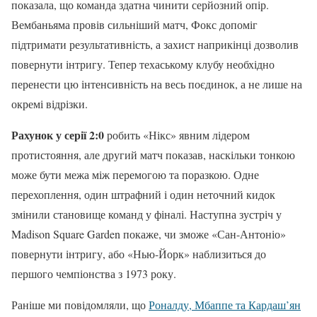
показала, що команда здатна чинити серйозний опір.
Вембаньяма провів сильніший матч, Фокс допоміг
підтримати результативність, а захист наприкінці дозволив
повернути інтригу. Тепер техаському клубу необхідно
перенести цю інтенсивність на весь поєдинок, а не лише на
окремі відрізки.
Рахунок у серії 2:0
робить «Нікс» явним лідером
протистояння, але другий матч показав, наскільки тонкою
може бути межа між перемогою та поразкою. Одне
перехоплення, один штрафний і один неточний кидок
змінили становище команд у фіналі. Наступна зустріч у
Madison Square Garden покаже, чи зможе «Сан-Антоніо»
повернути інтригу, або «Нью-Йорк» наблизиться до
першого чемпіонства з 1973 року.
Раніше ми повідомляли, що
Роналду, Мбаппе та Кардаш’ян