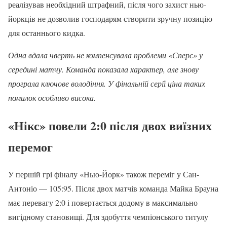
реалізував необхідний штрафний, після чого захист нью-
йоркців не дозволив господарям створити зручну позицію
для останнього кидка.
Одна вдала чверть не компенсувала проблеми «Сперс» у
середині матчу. Команда показала характер, але знову
програла ключове володіння. У фінальній серії ціна таких
помилок особливо висока.
«Нікс» повели 2:0 після двох виїзних
перемог
У першій грі фіналу «Нью-Йорк» також переміг у Сан-
Антоніо — 105:95. Після двох матчів команда Майка Брауна
має перевагу 2:0 і повертається додому в максимально
вигідному становищі. Для здобуття чемпіонського титулу