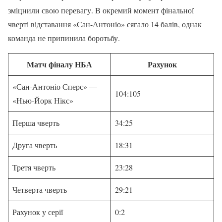
зміцнили свою перевагу. В окремий момент фінальної
чверті відставання «Сан-Антоніо» сягало 14 балів, однак
команда не припинила боротьбу.
Матч фіналу НБА
Рахунок
«Сан-Антоніо Сперс» —
104:105
«Нью-Йорк Нікс»
Перша чверть
34:25
Друга чверть
18:31
Третя чверть
23:28
Четверта чверть
29:21
Рахунок у серії
0:2