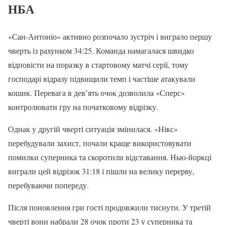
НБА
«Сан-Антоніо» активно розпочало зустріч і виграло першу
чверть із рахунком 34:25. Команда намагалася швидко
відповісти на поразку в стартовому матчі серії, тому
господарі відразу підвищили темп і частіше атакували
кошик. Перевага в дев’ять очок дозволила «Сперс»
контролювати гру на початковому відрізку.
Однак у другій чверті ситуація змінилася. «Нікс»
перебудували захист, почали краще використовувати
помилки суперника та скоротили відставання. Нью-йоркці
виграли цей відрізок 31:18 і пішли на велику перерву,
перебуваючи попереду.
Після поновлення гри гості продовжили тиснути. У третій
чверті вони набрали 28 очок проти 23 у суперника та