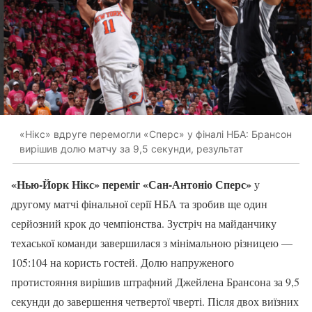
«Нікс» вдруге перемогли «Сперс» у фіналі НБА: Брансон
вирішив долю матчу за 9,5 секунди, результат
«Нью-Йорк Нікс» переміг «Сан-Антоніо Сперс»
у
другому матчі фінальної серії НБА та зробив ще один
серйозний крок до чемпіонства. Зустріч на майданчику
техаської команди завершилася з мінімальною різницею —
105:104 на користь гостей. Долю напруженого
протистояння вирішив штрафний Джейлена Брансона за 9,5
секунди до завершення четвертої чверті. Після двох виїзних