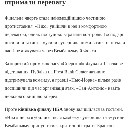
втримали перевагу
Фінальна чверть стала найемоційнішою частиною
протистояння. «Нікс» увійшли в неї з комфортною
перевагою, однак поступово втратили контроль. Господарі
посилили захист, змусили суперника помилятися та почали
частіше атакувати через Вембаньяму й Фокса.
За короткий проміжок часу «Сперс» ліквідували 14-очкове
відставання. Публіка на Frost Bank Center активно
підтримувала команду, а гравці «Нью-Йорка» кілька разів
поспішили під час організації атак. «Сан-Антоніо» навіть
ненадовго вийшло вперед.
кінцівка фіналу НБА
Проте
знову залишилася за гостями.
«Нікс» не розгубилися після камбеку суперника та змусили
Вембаньяму припуститися критичної втрати. Брансон