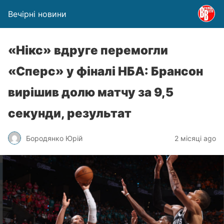
Вечірні новини
«Нікс» вдруге перемогли
«Сперс» у фіналі НБА: Брансон
вирішив долю матчу за 9,5
секунди, результат
Бородянко Юрій
2 місяці ago