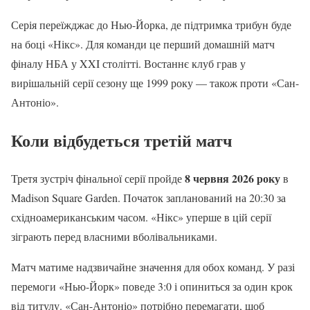
Серія переїжджає до Нью-Йорка, де підтримка трибун буде
на боці «Нікс». Для команди це перший домашній матч
фіналу НБА у XXI столітті. Востаннє клуб грав у
вирішальній серії сезону ще 1999 року — також проти «Сан-
Антоніо».
Коли відбудеться третій матч
8 червня 2026 року
Третя зустріч фінальної серії пройде
в
Madison Square Garden. Початок запланований на 20:30 за
східноамериканським часом. «Нікс» уперше в цій серії
зіграють перед власними вболівальниками.
Матч матиме надзвичайне значення для обох команд. У разі
перемоги «Нью-Йорк» поведе 3:0 і опиниться за один крок
від титулу. «Сан-Антоніо» потрібно перемагати, щоб