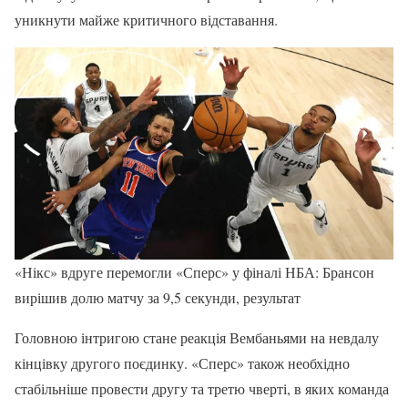
уникнути майже критичного відставання.
«Нікс» вдруге перемогли «Сперс» у фіналі НБА: Брансон
вирішив долю матчу за 9,5 секунди, результат
Головною інтригою стане реакція Вембаньями на невдалу
кінцівку другого поєдинку. «Сперс» також необхідно
стабільніше провести другу та третю чверті, в яких команда