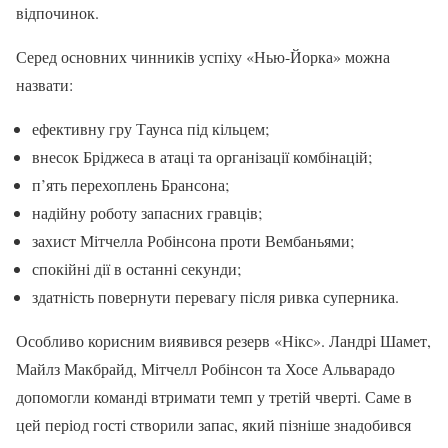
відпочинок.
Серед основних чинників успіху «Нью-Йорка» можна
назвати:
ефективну гру Таунса під кільцем;
внесок Бріджеса в атаці та організації комбінацій;
п’ять перехоплень Брансона;
надійну роботу запасних гравців;
захист Мітчелла Робінсона проти Вембаньями;
спокійні дії в останні секунди;
здатність повернути перевагу після ривка суперника.
Особливо корисним виявився резерв «Нікс». Ландрі Шамет,
Майлз Макбрайд, Мітчелл Робінсон та Хосе Альварадо
допомогли команді втримати темп у третій чверті. Саме в
цей період гості створили запас, який пізніше знадобився