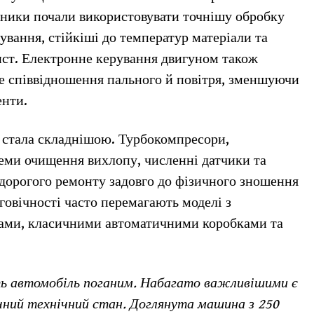
бники почали використовувати точнішу обробку
вання, стійкіші до температур матеріали та
ист. Електронне керування двигуном також
е співвідношення пального й повітря, зменшуючи
енти.
 стала складнішою. Турбокомпресори,
теми очищення вихлопу, численні датчики та
дорогого ремонту задовго до фізичного зношення
говічності часто перемагають моделі з
ами, класичними автоматичними коробками та
ить автомобіль поганим. Набагато важливішими є
чний технічний стан. Доглянута машина з 250