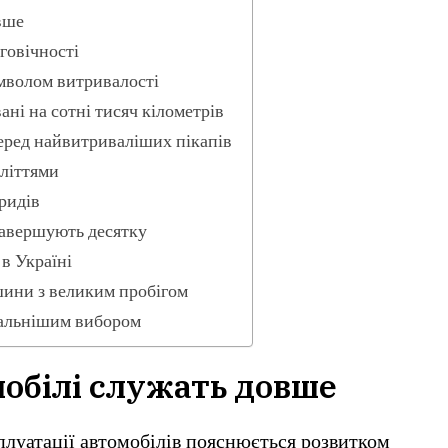
вше
говічності
имволом витривалості
ані на сотні тисяч кілометрів
еред найвитриваліших пікапів
літтями
бридів
завершують десятку
 в Україні
ини з великим пробігом
нальнішим вибором
мобілі служать довше
плуатації автомобілів пояснюється розвитком