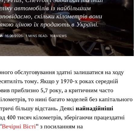
еліку автомобілів із найбільшим
повідаємо, скільки кілометрів вони
кою ціною їх продають в Україні.
Й
16.06.2026
1 MINS READ
164 VIEWS
рного обслуговування здатні залишатися на ходу
сятиліть тому. Якщо у 1970-х роках середній
овив приблизно 5,7 року, а критичним часто
ілометрів, то нині багато моделей без капітального
утричі більшу відстань. Деякі
найнадійніші
д 400 тисяч кілометрів, зберігаючи працездатні
“
Вечірні Вісті
“ з посиланням на