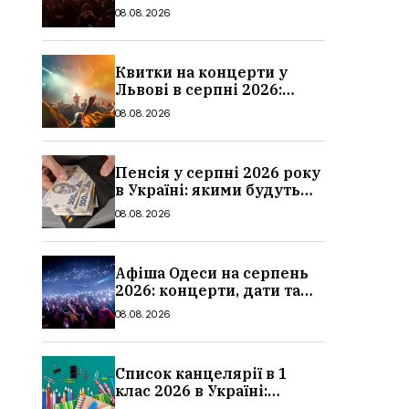
дати та ціни
08.08.2026
Квитки на концерти у
Львові в серпні 2026:
дати, ціни та локації
08.08.2026
Пенсія у серпні 2026 року
в Україні: якими будуть
мінімальні та
08.08.2026
максимальні виплати,
суми
Афіша Одеси на серпень
2026: концерти, дати та
ціни квитків
08.08.2026
Список канцелярії в 1
клас 2026 в Україні:
повний чек-лист для