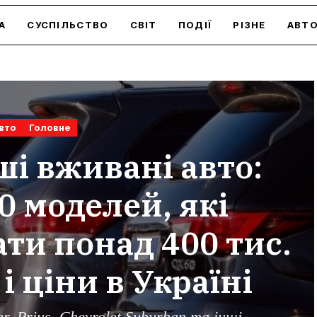
А
СУСПІЛЬСТВО
СВІТ
ПОДІЇ
РІЗНЕ
АВТ
вто
Головне
і вживані авто:
0 моделей, які
ти понад 400 тис.
і ціни в Україні
er, Prius, Chevrolet Suburban та інші