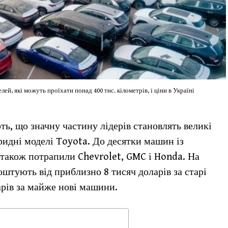
ей, які можуть проїхати понад 400 тис. кілометрів, і ціни в Україні
ь, що значну частину лідерів становлять великі
ридні моделі Toyota. До десятки машин із
також потрапили Chevrolet, GMC і Honda. На
оштують від приблизно 8 тисяч доларів за старі
арів за майже нові машини.