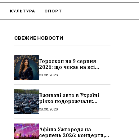
О
КУЛЬТУРА
СПОРТ
СВЕЖИЕ НОВОСТИ
Гороскоп на 9 серпня
2026: що чекає на всі
знаки зодіаку
08.08.2026
Вживані авто в Україні
різко подорожчали:
причини, які машини
08.08.2026
додали найбільше в ціні
Афіша Ужгорода на
серпень 2026: концерти,