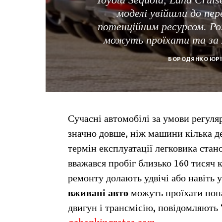
моделі увійшли до пер
потенційним ресурсом. Роз
можуть проїхати та за я
БОРОДЯНКО ЮРІ
Сучасні автомобілі за умови регуля
значно довше, ніж машини кілька де
термін експлуатації легковика стан
вважався пробіг близько 160 тисяч к
ремонту долають удвічі або навіть 
вживані авто
можуть проїхати пона
двигун і трансмісію, повідомляють 