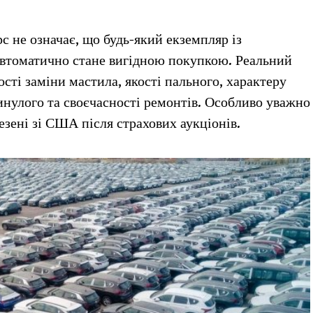
 не означає, що будь-який екземпляр із
автоматично стане вигідною покупкою. Реальний
сті заміни мастила, якості пального, характеру
минулого та своєчасності ремонтів. Особливо уважно
езені зі США після страхових аукціонів.