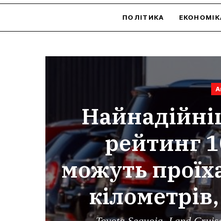
ПОЛІТИКА
ЕКОНОМІК
А
Найнадійніш
рейтинг 1
можуть проїха
кілометрів, 
Toyota Sequoia, Land Cruis