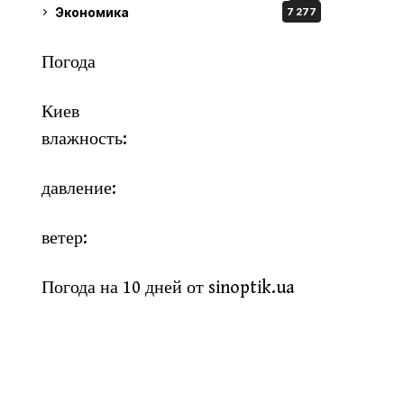
Экономика
7 277
Погода
Киев
влажность:
давление:
ветер:
Погода на 10 дней от
sinoptik.ua