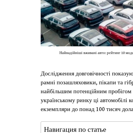
Найнадійніші вживані авто: рейтинг 10 модел
Дослідження довговічності показуют
рамні позашляховики, пікапи та гіб
найбільшим потенційним пробігом 
українському ринку ці автомобілі к
екземпляри до понад 100 тисяч дол
Навигация по статье