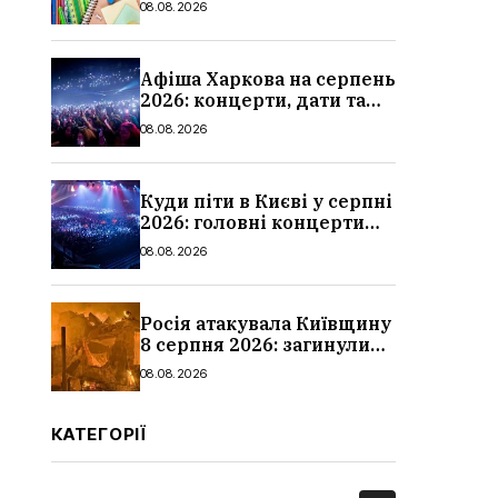
08.08.2026
школи
Афіша Харкова на серпень
2026: концерти, дати та
ціни квитків
08.08.2026
Куди піти в Києві у серпні
2026: головні концерти
місяця, дати, артисти та
08.08.2026
ціни
Росія атакувала Київщину
8 серпня 2026: загинули
троє людей, серед них
08.08.2026
дитина, наслідки
КАТЕГОРІЇ