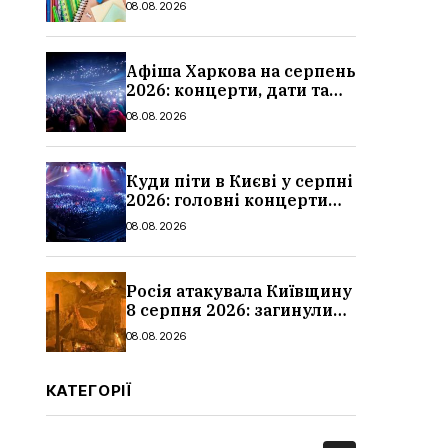
08.08.2026
школи
Афіша Харкова на серпень
2026: концерти, дати та
ціни квитків
08.08.2026
Куди піти в Києві у серпні
2026: головні концерти
місяця, дати, артисти та
08.08.2026
ціни
Росія атакувала Київщину
8 серпня 2026: загинули
троє людей, серед них
08.08.2026
дитина, наслідки
КАТЕГОРІЇ