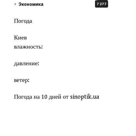
Экономика
7 277
Погода
Киев
влажность:
давление:
ветер:
Погода на 10 дней от
sinoptik.ua