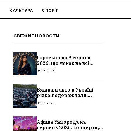
О
КУЛЬТУРА
СПОРТ
СВЕЖИЕ НОВОСТИ
Гороскоп на 9 серпня
2026: що чекає на всі
знаки зодіаку
08.08.2026
Вживані авто в Україні
різко подорожчали:
причини, які машини
08.08.2026
додали найбільше в ціні
Афіша Ужгорода на
серпень 2026: концерти,