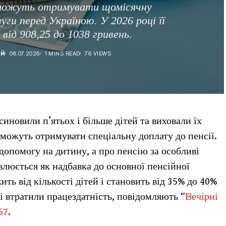
можуть отримувати щомісячну
луги перед Україною. У 2026 році її
від 908,25 до 1038 гривень.
ІЙ
08.07.2026
1 MINS READ
76 VIEWS
синовили п’ятьох і більше дітей та виховали їх
можуть отримувати спеціальну доплату до пенсії.
допомогу на дитину, а про пенсію за особливі
влюється як надбавка до основної пенсійної
ить від кількості дітей і становить від 35% до 40%
і втратили працездатність, повідомляють “
Вечірні
67
.