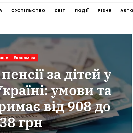
А
СУСПІЛЬСТВО
СВІТ
ПОДІЇ
РІЗНЕ
АВТ
овне
Економіка
пенсії за дітей у
Україні: умови та
римає від 908 до
38 грн