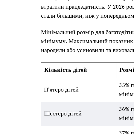
втратили працездатність. У 2026 ро
стали більшими, ніж у попередньом
Мінімальний розмір для багатодітн
мінімуму. Максимальний показник с
народили або усиновили та виховали
Кількість дітей
Розм
35% п
П’ятеро дітей
міні
36% п
Шестеро дітей
міні
37% п