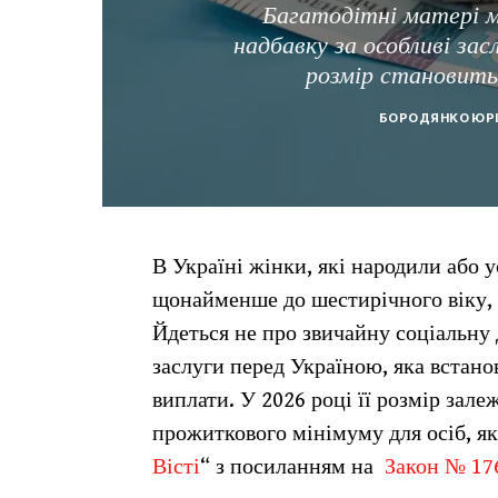
Багатодітні матері 
надбавку за особливі зас
розмір становить 
БОРОДЯНКО ЮР
В Україні жінки, які народили або у
щонайменше до шестирічного віку, 
Йдеться не про звичайну соціальну 
заслуги перед Україною, яка встано
виплати. У 2026 році її розмір залеж
прожиткового мінімуму для осіб, як
Вісті
“ з посиланням на
Закон № 17