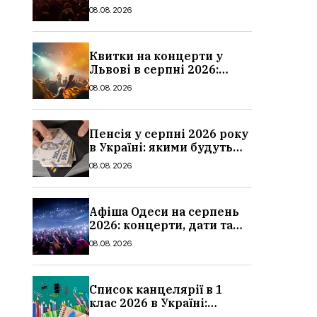
дати та ціни
08.08.2026
Квитки на концерти у
Львові в серпні 2026:
дати, ціни та локації
08.08.2026
Пенсія у серпні 2026 року
в Україні: якими будуть
мінімальні та
08.08.2026
максимальні виплати,
суми
Афіша Одеси на серпень
2026: концерти, дати та
ціни квитків
08.08.2026
Список канцелярії в 1
клас 2026 в Україні:
повний чек-лист для