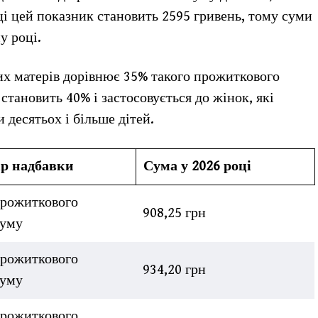
ці цей показник становить 2595 гривень, тому суми
у році.
их матерів дорівнює 35% такого прожиткового
тановить 40% і застосовується до жінок, які
 десятьох і більше дітей.
ір надбавки
Сума у 2026 році
рожиткового
908,25 грн
муму
рожиткового
934,20 грн
муму
рожиткового