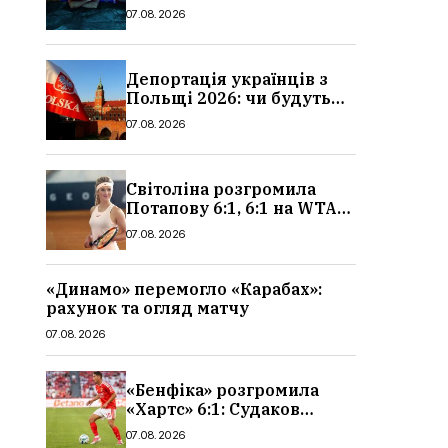
сюжет, актори та всі
07.08.2026
деталі, де дивитися
Депортація українців з
Польщі 2026: чи будуть
висилати українських
07.08.2026
чоловіків
Світоліна розгромила
Потапову 6:1, 6:1 на WTA
1000 у Торонто
07.08.2026
«Динамо» перемогло «Карабах»:
рахунок та огляд матчу
07.08.2026
«Бенфіка» розгромила
«Хартс» 6:1: Судаков
відзначився асистом,
07.08.2026
огляд матчу і рахунок