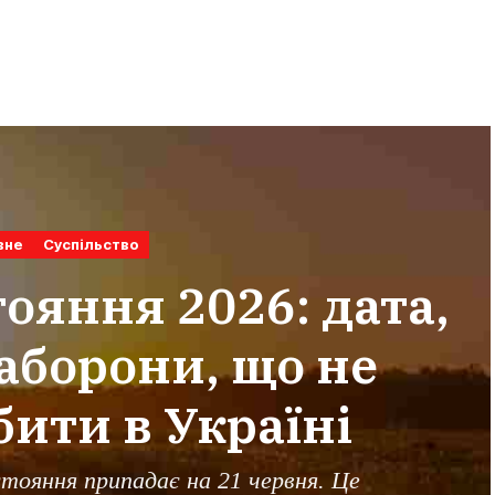
вне
Суспільство
ояння 2026: дата,
заборони, що не
ити в Україні
стояння припадає на 21 червня. Це