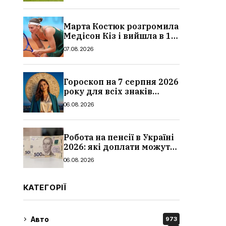
Марта Костюк розгромила
Медісон Кіз і вийшла в 1/8
фіналу Торонто: результат
07.08.2026
Гороскоп на 7 серпня 2026
року для всіх знаків
зодіаку: кому пощастить у
06.08.2026
п’ятницю
Робота на пенсії в Україні
2026: які доплати можуть
скасувати, про що
06.08.2026
потрібно повідомити ПФУ
КАТЕГОРІЇ
Авто
973