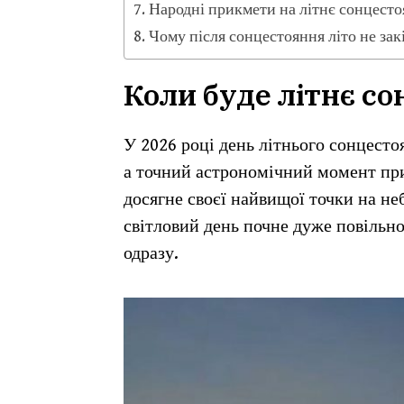
Народні прикмети на літнє сонцест
Чому після сонцестояння літо не зак
Коли буде літнє с
У 2026 році день літнього сонцестоя
а точний астрономічний момент при
досягне своєї найвищої точки на неб
світловий день почне дуже повільно
одразу.