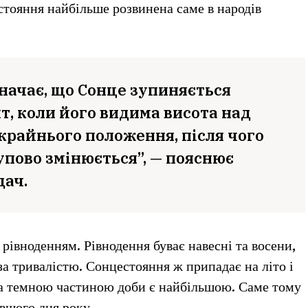
стояння найбільше розвинена саме в народів
начає, що Сонце зупиняється
т, коли його видима висота над
крайнього положення, після чого
упово змінюється”, — пояснює
дач.
рівноденням. Рівнодення буває навесні та восени,
 за тривалістю. Сонцестояння ж припадає на літо і
та темною частиною доби є найбільшою. Саме тому