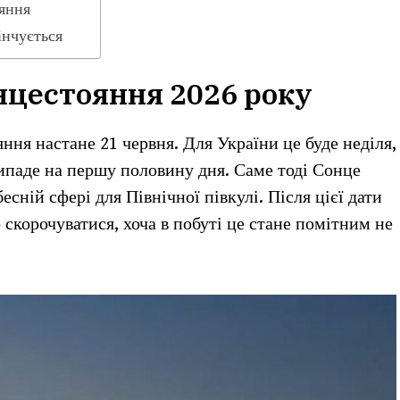
ояння
інчується
онцестояння 2026 року
ння настане 21 червня. Для України це буде неділя,
паде на першу половину дня. Саме тоді Сонце
есній сфері для Північної півкулі. Після цієї дати
 скорочуватися, хоча в побуті це стане помітним не