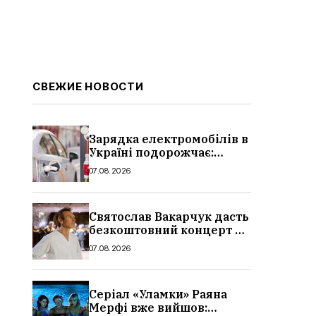
СВЕЖИЕ НОВОСТИ
Зарядка електромобілів в
Україні подорожчає:
причина і нові ціни з
07.08.2026
серпня 2026
Святослав Вакарчук дасть
безкоштовний концерт у
Львові: дата і місце
07.08.2026
Серіал «Уламки» Раяна
Мерфі вже вийшов: