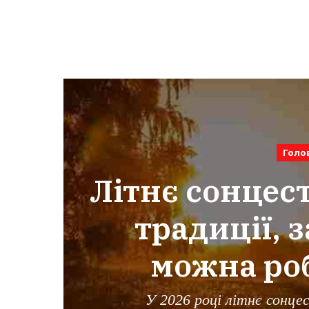
Голо
Літнє сонцест
традиції, 
можна роб
У 2026 році літнє сонце