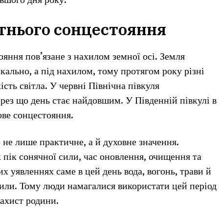
вшого дня року.
ітнього сонцестояння
ояння пов’язане з нахилом земної осі. Земля
кально, а під нахилом, тому протягом року різні
сть світла. У червні Північна півкуля
рез що день стає найдовшим. У Південній півкулі в
ове сонцестояння.
 не лише практичне, а й духовне значення.
пік сонячної сили, час оновлення, очищення та
х уявленнях саме в цей день вода, вогонь, трави й
сили. Тому люди намагалися використати цей період
захист родини.