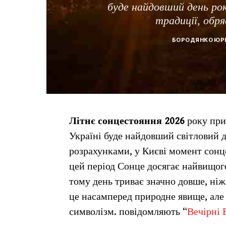
буде найдовший день року
традиції, обря
БОРОДЯНКО ЮР
Літнє сонцестояння 2026
року прип
Україні буде найдовший світловий д
розрахунками, у Києві момент сонце
цей період Сонце досягає найвищог
тому день триває значно довше, ніж
це насамперед природне явище, але 
символізм. повідомляють “
Вечірні 