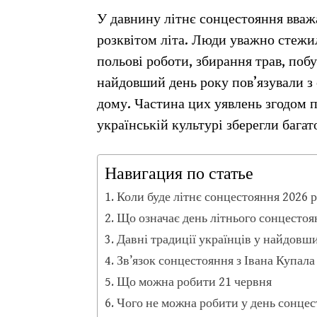
У давнину літнє сонцестояння вва
розквітом літа. Люди уважно стежи
польові роботи, збирання трав, поб
найдовший день року пов’язували з
дому. Частина цих уявлень згодом п
українській культурі зберегли багат
Навигация по статье
Коли буде літнє сонцестояння 2026 
Що означає день літнього сонцестоя
Давні традиції українців у найдовш
Зв’язок сонцестояння з Івана Купала
Що можна робити 21 червня
Чого не можна робити у день сонце