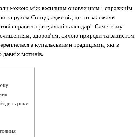
жали межею між весняним оновленням і справжнім
ли за рухом Сонця, адже від цього залежали
утові справи та ритуальні календарі. Саме тому
 очищенням, здоров’ям, силою природи та захистом
ереплелася з купальськими традиціями, які в
о давніх мотивів.
року
ння
ий день року
стояння