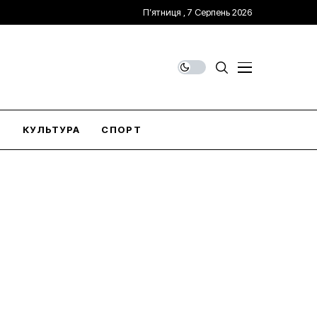
П’ятниця , 7 Серпень 2026
О
КУЛЬТУРА
СПОРТ