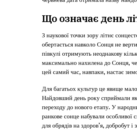
червнева дата отримала назву найдо
Що означає день л
З наукової точки зору літнє сонцест
обертається навколо Сонця не верти
півкулі отримують неоднакову кількі
максимально нахилена до Сонця, че
цей самий час, навпаки, настає зим
Для багатьох культур це явище мало
Найдовший день року сприймали як 
переходу до нового етапу. У народни
ранкове сонце набували особливої 
для обрядів на здоров’я, добробут і 