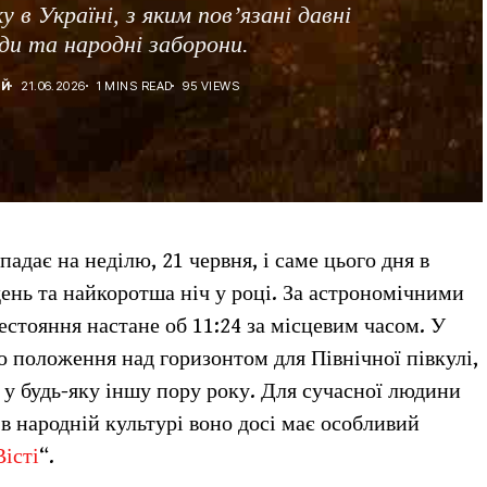
 в Україні, з яким пов’язані давні
ди та народні заборони.
ІЙ
21.06.2026
1 MINS READ
95 VIEWS
адає на неділю, 21 червня, і саме цього дня в
ень та найкоротша ніч у році. За астрономічними
стояння настане об 11:24 за місцевим часом. У
о положення над горизонтом для Північної півкулі,
 у будь-яку іншу пору року. Для сучасної людини
в народній культурі воно досі має особливий
Вісті
“.