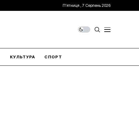
П’ятниця , 7 Серпень 2026
О
КУЛЬТУРА
СПОРТ