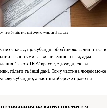
у на субсидію в травні 2026 року: повний перелік
 не означає, що субсидія обов’язково залишиться в
ьний сезон суми зазвичай змінюються, адже
палення. Також ПФУ враховує доходи, склад
иви, пільги та інші дані. Тому частина людей може
льову субсидію, а частина збереже право на
ризначення не варто плутати з