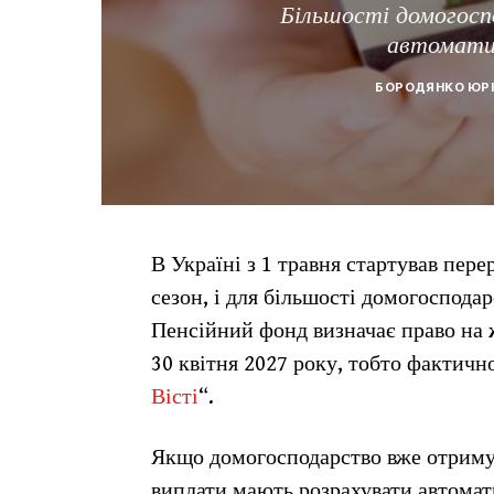
Більшості домогос
автоматич
БОРОДЯНКО ЮР
В Україні з 1 травня стартував пе
сезон, і для більшості домогосподар
Пенсійний фонд визначає право на
30 квітня 2027 року, тобто фактичн
Вісті
“.
Якщо домогосподарство вже отримув
виплати мають розрахувати автомат