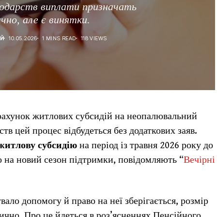
подарств виплати призначать
но, але є винятки.
ІЙ
10.05.2026
1 MINS READ
118 VIEWS
рерахунок житлових субсидій на неопалювальний
ств цей процес відбудеться без додаткових заяв.
житлову субсидію
на період із травня 2026 року до
о на новий сезон підтримки, повідомляють “
Вечірні
ало допомогу й право на неї зберігається, розмір
ично. Про це йдеться в роз’ясненнях Пенсійного