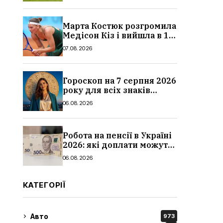
Марта Костюк розгромила
Медісон Кіз і вийшла в 1/8
фіналу Торонто: результат
07.08.2026
Гороскоп на 7 серпня 2026
року для всіх знаків
зодіаку: кому пощастить у
06.08.2026
п’ятницю
Робота на пенсії в Україні
2026: які доплати можуть
скасувати, про що
06.08.2026
потрібно повідомити ПФУ
КАТЕГОРІЇ
Авто
973