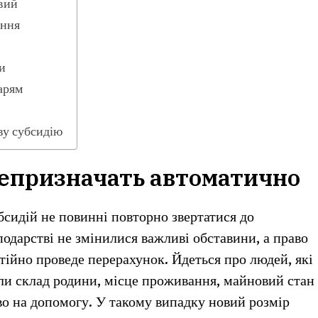
вий
ення
и
арям
ву субсидію
репризначать автоматично
бсидій не повинні повторно звертатися до
одарстві не змінилися важливі обставини, а право
тійно проведе перерахунок. Йдеться про людей, які
ли склад родини, місце проживання, майновий стан
во на допомогу. У такому випадку новий розмір