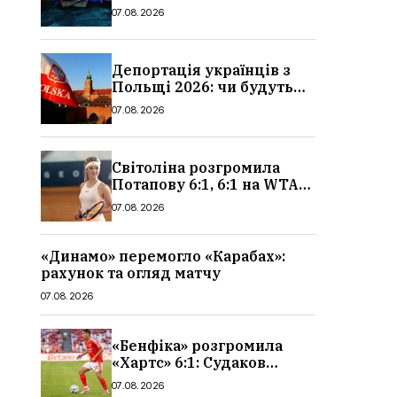
сюжет, актори та всі
07.08.2026
деталі, де дивитися
Депортація українців з
Польщі 2026: чи будуть
висилати українських
07.08.2026
чоловіків
Світоліна розгромила
Потапову 6:1, 6:1 на WTA
1000 у Торонто
07.08.2026
«Динамо» перемогло «Карабах»:
рахунок та огляд матчу
07.08.2026
«Бенфіка» розгромила
«Хартс» 6:1: Судаков
відзначився асистом,
07.08.2026
огляд матчу і рахунок