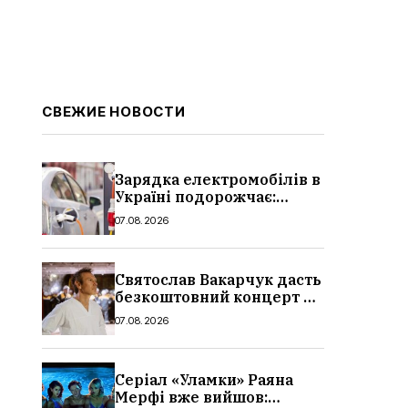
СВЕЖИЕ НОВОСТИ
Зарядка електромобілів в
Україні подорожчає:
причина і нові ціни з
07.08.2026
серпня 2026
Святослав Вакарчук дасть
безкоштовний концерт у
Львові: дата і місце
07.08.2026
Серіал «Уламки» Раяна
Мерфі вже вийшов: