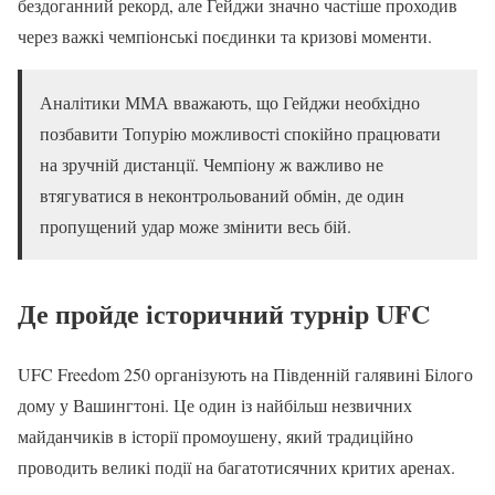
бездоганний рекорд, але Гейджи значно частіше проходив
через важкі чемпіонські поєдинки та кризові моменти.
Аналітики ММА вважають, що Гейджи необхідно
позбавити Топурію можливості спокійно працювати
на зручній дистанції. Чемпіону ж важливо не
втягуватися в неконтрольований обмін, де один
пропущений удар може змінити весь бій.
Де пройде історичний турнір UFC
UFC Freedom 250 організують на Південній галявині Білого
дому у Вашингтоні. Це один із найбільш незвичних
майданчиків в історії промоушену, який традиційно
проводить великі події на багатотисячних критих аренах.