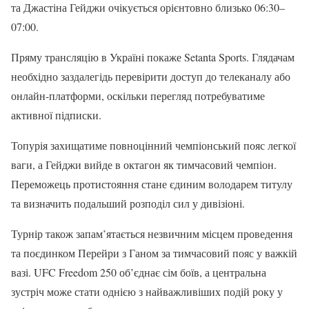
та Джастіна Гейджи очікується орієнтовно близько 06:30–
07:00.
Пряму трансляцію в Україні покаже Setanta Sports. Глядачам
необхідно заздалегідь перевірити доступ до телеканалу або
онлайн-платформи, оскільки перегляд потребуватиме
активної підписки.
Топурія захищатиме повноцінний чемпіонський пояс легкої
ваги, а Гейджи вийде в октагон як тимчасовий чемпіон.
Переможець протистояння стане єдиним володарем титулу
та визначить подальший розподіл сил у дивізіоні.
Турнір також запам’ятається незвичним місцем проведення
та поєдинком Перейри з Ганом за тимчасовий пояс у важкій
вазі. UFC Freedom 250 об’єднає сім боїв, а центральна
зустріч може стати однією з найважливіших подій року у