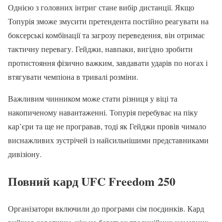
Однією з головних інтриг стане вибір дистанції. Якщо
Топурія зможе змусити претендента постійно реагувати на
боксерські комбінації та загрозу переведення, він отримає
тактичну перевагу. Гейджи, навпаки, вигідно зробити
протистояння фізично важким, завдавати ударів по ногах і
втягувати чемпіона в тривалі розміни.
Важливим чинником може стати різниця у віці та
накопиченому навантаженні. Топурія перебуває на піку
кар’єри та ще не програвав, тоді як Гейджи провів чимало
виснажливих зустрічей із найсильнішими представниками
дивізіону.
Повний кард UFC Freedom 250
Організатори включили до програми сім поєдинків. Кард