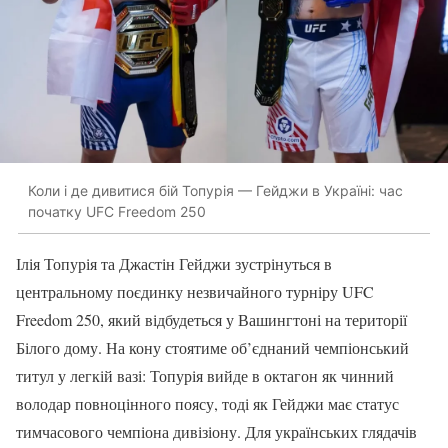
Коли і де дивитися бій Топурія — Гейджи в Україні: час
початку UFC Freedom 250
Ілія Топурія та Джастін Гейджи зустрінуться в
центральному поєдинку незвичайного турніру UFC
Freedom 250, який відбудеться у Вашингтоні на території
Білого дому. На кону стоятиме об’єднаний чемпіонський
титул у легкій вазі: Топурія вийде в октагон як чинний
володар повноцінного поясу, тоді як Гейджи має статус
тимчасового чемпіона дивізіону. Для українських глядачів