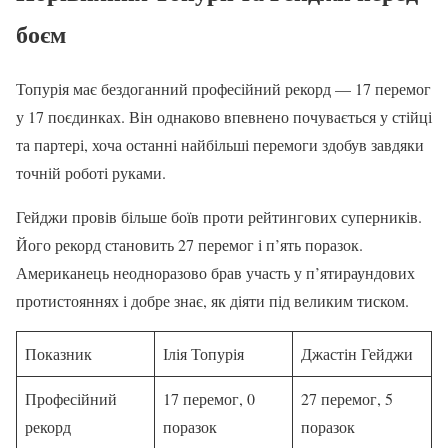
боєм
Топурія має бездоганний професійний рекорд — 17 перемог
у 17 поєдинках. Він однаково впевнено почувається у стійці
та партері, хоча останні найбільші перемоги здобув завдяки
точній роботі руками.
Гейджи провів більше боїв проти рейтингових суперників.
Його рекорд становить 27 перемог і п’ять поразок.
Американець неодноразово брав участь у п’ятираундових
протистояннях і добре знає, як діяти під великим тиском.
Показник
Ілія Топурія
Джастін Гейджи
Професійний
17 перемог, 0
27 перемог, 5
рекорд
поразок
поразок