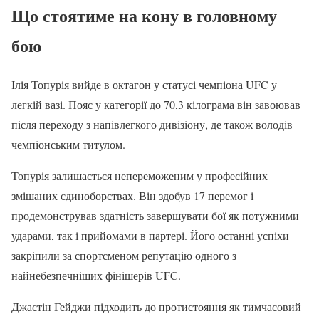
Що стоятиме на кону в головному
бою
Ілія Топурія вийде в октагон у статусі чемпіона UFC у
легкій вазі. Пояс у категорії до 70,3 кілограма він завоював
після переходу з напівлегкого дивізіону, де також володів
чемпіонським титулом.
Топурія залишається непереможеним у професійних
змішаних єдиноборствах. Він здобув 17 перемог і
продемонстрував здатність завершувати бої як потужними
ударами, так і прийомами в партері. Його останні успіхи
закріпили за спортсменом репутацію одного з
найнебезпечніших фінішерів UFC.
Джастін Гейджи підходить до протистояння як тимчасовий