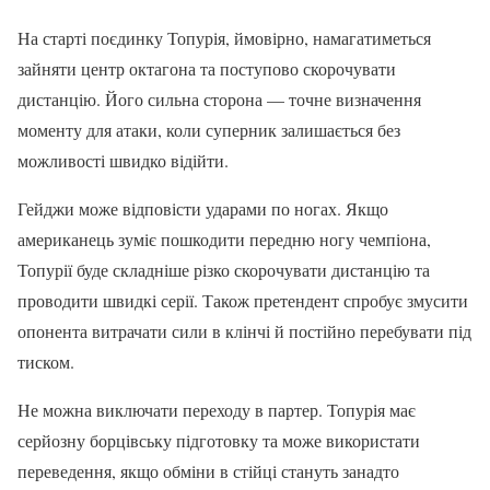
На старті поєдинку Топурія, ймовірно, намагатиметься
зайняти центр октагона та поступово скорочувати
дистанцію. Його сильна сторона — точне визначення
моменту для атаки, коли суперник залишається без
можливості швидко відійти.
Гейджи може відповісти ударами по ногах. Якщо
американець зуміє пошкодити передню ногу чемпіона,
Топурії буде складніше різко скорочувати дистанцію та
проводити швидкі серії. Також претендент спробує змусити
опонента витрачати сили в клінчі й постійно перебувати під
тиском.
Не можна виключати переходу в партер. Топурія має
серйозну борцівську підготовку та може використати
переведення, якщо обміни в стійці стануть занадто