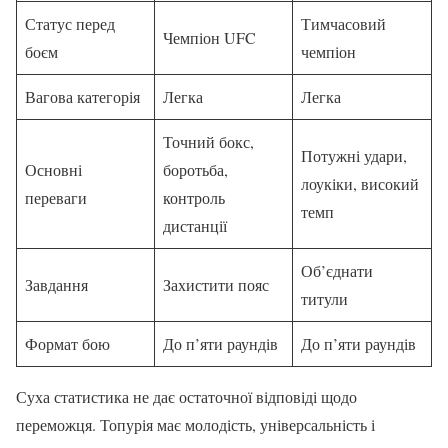
Статус перед
Тимчасовий
Чемпіон UFC
боєм
чемпіон
Вагова категорія
Легка
Легка
Точний бокс,
Потужні удари,
Основні
боротьба,
лоукіки, високий
переваги
контроль
темп
дистанції
Об’єднати
Завдання
Захистити пояс
титули
Формат бою
До п’яти раундів
До п’яти раундів
Суха статистика не дає остаточної відповіді щодо
переможця. Топурія має молодість, універсальність і