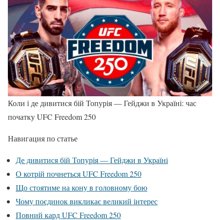
Коли і де дивитися бій Топурія — Гейджи в Україні: час
початку UFC Freedom 250
Навигация по статье
Де дивитися бій Топурія — Гейджи в Україні
О котрій почнеться UFC Freedom 250
Що стоятиме на кону в головному бою
Чому поєдинок викликає великий інтерес
Повний кард UFC Freedom 250