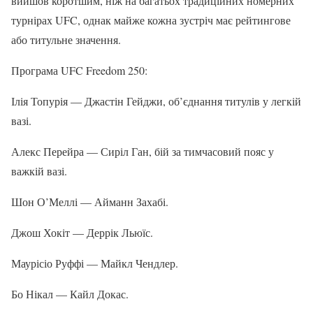
вийшов коротшим, ніж на багатьох традиційних номерних
турнірах UFC, однак майже кожна зустріч має рейтингове
або титульне значення.
Програма UFC Freedom 250:
Ілія Топурія — Джастін Гейджи, об’єднання титулів у легкій
вазі.
Алекс Перейра — Сиріл Ган, бій за тимчасовий пояс у
важкій вазі.
Шон О’Меллі — Айманн Захабі.
Джош Хокіт — Деррік Льюїс.
Маурісіо Руффі — Майкл Чендлер.
Бо Нікал — Кайл Докас.