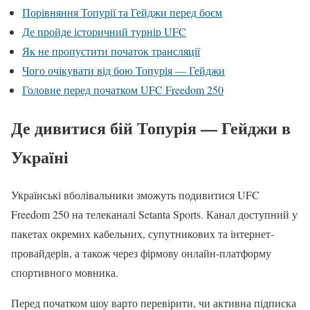
Порівняння Топурії та Гейджи перед боєм
Де пройде історичний турнір UFC
Як не пропустити початок трансляції
Чого очікувати від бою Топурія — Гейджи
Головне перед початком UFC Freedom 250
Де дивитися бій Топурія — Гейджи в
Україні
Українські вболівальники зможуть подивитися UFC
Freedom 250 на телеканалі Setanta Sports. Канал доступний у
пакетах окремих кабельних, супутникових та інтернет-
провайдерів, а також через фірмову онлайн-платформу
спортивного мовника.
Перед початком шоу варто перевірити, чи активна підписка