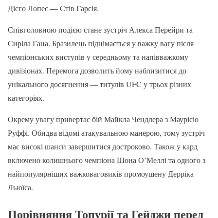
Дієго Лопес — Стів Гарсія.
Співголовною подією стане зустріч Алекса Перейри та
Сиріла Гана. Бразилець піднімається у важку вагу після
чемпіонських виступів у середньому та напівважкому
дивізіонах. Перемога дозволить йому наблизитися до
унікального досягнення — титулів UFC у трьох різних
категоріях.
Окрему увагу привертає бій Майкла Чендлера з Маурісіо
Руффі. Обидва відомі атакувальною манерою, тому зустріч
має високі шанси завершитися достроково. Також у кард
включено колишнього чемпіона Шона О’Меллі та одного з
найпопулярніших важковаговиків промоушену Дерріка
Льюїса.
Порівняння Топурії та Гейджи перед