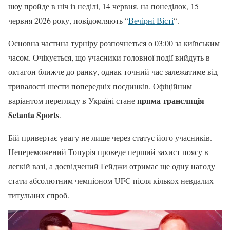
шоу пройде в ніч із неділі, 14 червня, на понеділок, 15
червня 2026 року, повідомляють “
Вечірні Вісті
“.
Основна частина турніру розпочнеться о 03:00 за київським
часом. Очікується, що учасники головної події вийдуть в
октагон ближче до ранку, однак точний час залежатиме від
тривалості шести попередніх поєдинків. Офіційним
пряма трансляція
варіантом перегляду в Україні стане
Setanta Sports
.
Бій привертає увагу не лише через статус його учасників.
Непереможений Топурія проведе перший захист поясу в
легкій вазі, а досвідчений Гейджи отримає ще одну нагоду
стати абсолютним чемпіоном UFC після кількох невдалих
титульних спроб.