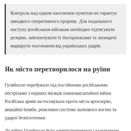
Контроль над одним населеним пунктом не гарантує
швидкого оперативного прориву. Для подальшого
наступу російським військам необхідно підтягувати
резерви, забезпечувати їх боєприпасами та захищати
маршрути постачання від українських ударів.
Як місто перетворилося на руїни
Гуляйполе перебувало під постійними російськими
обстрілами з перших місяців повномасштабної війни.
Російська армія застосовувала проти міста артилерію,
авіаційні бомби, реактивні системи залпового вогню та
ударні безпілотники.
До війни Гуляйполе було адміністративним і культурним