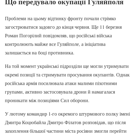
Що передувало окупації Гуляйполя
Проблеми на цьому відтинку фронту почали стрімко
загострюватися задовго до кінця червня. Ще 11 березня
Роман Погорілий повідомляв, що російські війська
контролюють майже все Гуляйполе, а ініціатива
залишається на боці противника.
На той момент українські підрозділи ще могли утримувати
окремі позиції та стримувати просування окупантів. Однак
російська армія посилювала атаки малими піхотними
групами, активно застосовувала дрони й намагалася
проникати між позиціями Сил оборони.
У лютому командир 1-го окремого штурмового полку імені
Дмитра Коцюбайла Дмитро Філатов розповідав, що після
захоплення більшої частини міста росіяни змогли перейти