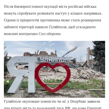
Після ймовірної повної окупації міста російські війська
можуть спробувати розвивати наступ у кількох напрямках.
Одним із пріоритетів противника може стати розширення
зайнятої території навколо Гуляйполя, щоб ускладнити
можливі контратаки Сил оборони.
Гуляйполе окуповане повністю чи ні: у DeepState заявили
про втрату міста та подальший тиск РФ, що каже Генштаб