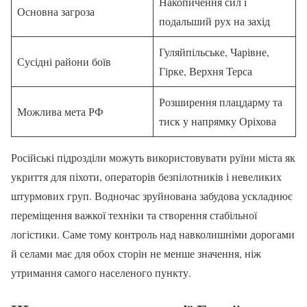
Накопичення сил і
Основна загроза
подальший рух на захід
Гуляйпільське, Чарівне,
Сусідні райони боїв
Гірке, Верхня Терса
Розширення плацдарму та
Можлива мета РФ
тиск у напрямку Оріхова
Російські підрозділи можуть використовувати руїни міста як
укриття для піхоти, операторів безпілотників і невеликих
штурмових груп. Водночас зруйнована забудова ускладнює
переміщення важкої техніки та створення стабільної
логістики. Саме тому контроль над навколишніми дорогами
й селами має для обох сторін не менше значення, ніж
утримання самого населеного пункту.