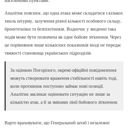
населеними пунктами.
Аналітик пояснює, що одна атака може складатися з кількох
хвиль штурму, залучення різної кількості особового складу,
бронетехніки та безпілотників. Водночас у зведенні така
подія може бути позначена як одне бойове зіткнення. Через
це порівняння лише кількісних показників іноді не передає
тяжкості становища українських підрозділів.
За оцінкою Погорілого, окремі офіційні повідомлення
можуть створювати враження стабільності навіть тоді,
коли противник поступово займає нові позиції.
Аналітик закликає оцінювати ситуацію не лише за
кількістю атак, а й за змінами лінії бойового зіткнення.
Варто враховувати, що Генеральний штаб і незалежні