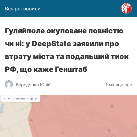
Вечірні новини
Гуляйполе окуповане повністю
чи ні: у DeepState заявили про
втрату міста та подальший тиск
РФ, що каже Генштаб
Бородянко Юрій
1 місяць ago