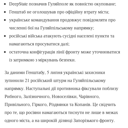
DeepState позначив Гуляйполе як повністю окуповане;
Генштаб не оголошував про офіційну втрату міста;
українське командування продовжує повідомляти про
численні бої на Гуляйпільському напрямку;
російські війська атакують сусідні населені пункти та
намагаються просуватися далі;
остаточна конфігурація лінії фронту може уточнюватися
із затримкою з міркувань безпеки.
За даними Генштабу, 5 липня українські захисники
зупинили 21 російський штурм на Гуляйпільському
напрямку. Наступальні дії противника фіксували поблизу
Рибного, Залізничного, Новоселівки, Чарівного,
Привільного, Гіркого, Різдвянки та Копанів. Це свідчить
про те, що росіяни намагаються тиснути не лише в межах
одного міста, а на широкій ділянці Запорізького фронту.