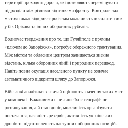
території проходять дороги, які дозволяють переміщувати
підрозділи між різними відтинками фронту. Контроль над
містом також відкриває росіянам можливість посилити тиск
у бік Оріхова та інших оборонних рубежів.
Водночас твердження про те, що Гуляйполе є прямим
«ключем до Запоріжжя», потребує обережного трактування.
Між містом та обласним центром залишається значна
відстань, кілька оборонних ліній і природних перешкод.
Навіть повна окупація населеного пункту не означає
автоматичного відкриття шляху до Запоріжжя.
Військові аналітики зазвичай оцінюють значення таких міст
у комплексі. Важливими є не лише їхнє географічне
розташування, а й стан доріг, можливість організувати
постачання, наявність резервів, активність українських
дронів та підготовленість наступних оборонних позицій.