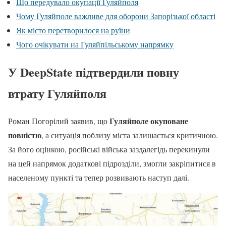
Що передувало окупації Гуляйполя
Чому Гуляйполе важливе для оборони Запорізької області
Як місто перетворилося на руїни
Чого очікувати на Гуляйпільському напрямку
У DeepState підтвердили повну
втрату Гуляйполя
Гуляйполе окуповане
Роман Погорілий заявив, що
повністю
, а ситуація поблизу міста залишається критичною.
За його оцінкою, російські війська заздалегідь перекинули
на цей напрямок додаткові підрозділи, змогли закріпитися в
населеному пункті та тепер розвивають наступ далі.