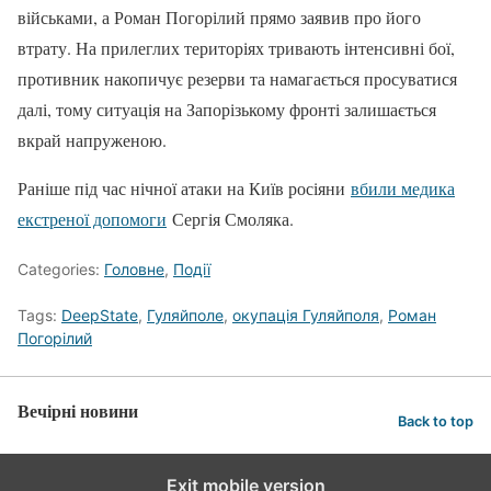
військами, а Роман Погорілий прямо заявив про його
втрату. На прилеглих територіях тривають інтенсивні бої,
противник накопичує резерви та намагається просуватися
далі, тому ситуація на Запорізькому фронті залишається
вкрай напруженою.
Раніше під час нічної атаки на Київ росіяни
вбили медика
екстреної допомоги
Сергія Смоляка.
Categories:
Головне
,
Події
Tags:
DeepState
,
Гуляйполе
,
окупація Гуляйполя
,
Роман
Погорілий
Вечірні новини
Back to top
Exit mobile version