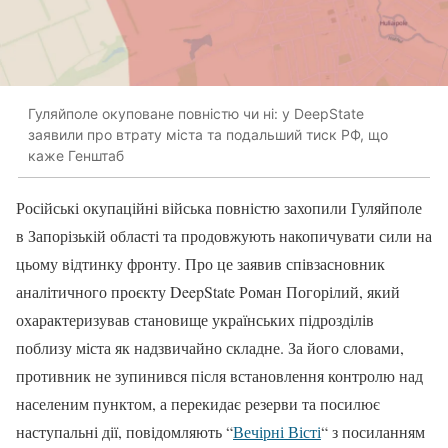
Гуляйполе окуповане повністю чи ні: у DeepState
заявили про втрату міста та подальший тиск РФ, що
каже Генштаб
Російські окупаційні війська повністю захопили Гуляйполе
в Запорізькій області та продовжують накопичувати сили на
цьому відтинку фронту. Про це заявив співзасновник
аналітичного проєкту DeepState Роман Погорілий, який
охарактеризував становище українських підрозділів
поблизу міста як надзвичайно складне. За його словами,
противник не зупинився після встановлення контролю над
населеним пунктом, а перекидає резерви та посилює
наступальні дії, повідомляють “
Вечірні Вісті
“ з посиланням