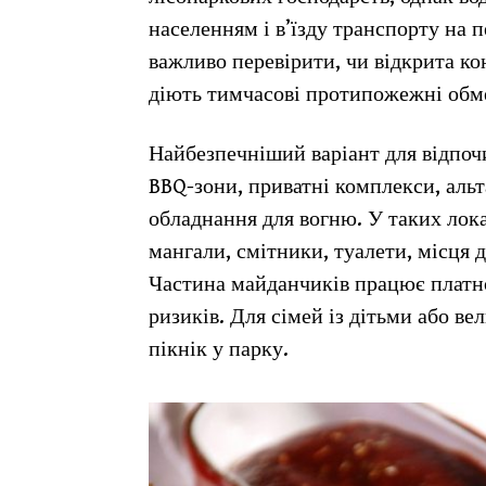
населенням і в’їзду транспорту на 
важливо перевірити, чи відкрита ко
діють тимчасові протипожежні обм
Найбезпечніший варіант для відпоч
BBQ-зони, приватні комплекси, альта
обладнання для вогню. У таких лока
мангали, смітники, туалети, місця
Частина майданчиків працює платно
ризиків. Для сімей із дітьми або в
пікнік у парку.