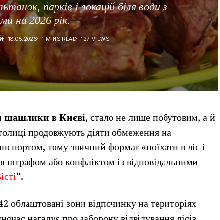
ьтанок, парків і локацій біля води з
ми на 2026 рік.
Й
18.05.2026
1 MINS READ
127 VIEWS
и шашлики в Києві
, стало не лише побутовим, а й
столиці продовжують діяти обмеження на
транспортом, тому звичний формат «поїхати в ліс і
я штрафом або конфліктом із відповідальними
істі
“.
42 облаштовані зони відпочинку на територіях
дночас нагадує про заборону відвідування лісів