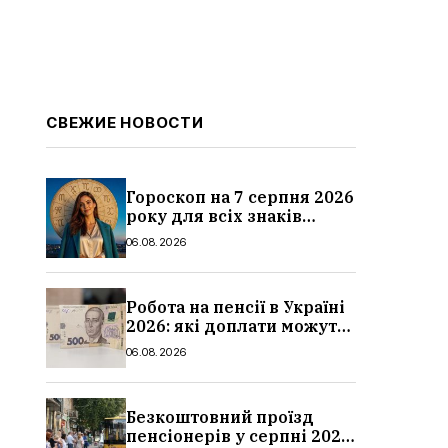
СВЕЖИЕ НОВОСТИ
Гороскоп на 7 серпня 2026
року для всіх знаків
зодіаку: кому пощастить у
06.08.2026
п’ятницю
Робота на пенсії в Україні
2026: які доплати можуть
скасувати, про що
06.08.2026
потрібно повідомити ПФУ
Безкоштовний проїзд
пенсіонерів у серпні 2026