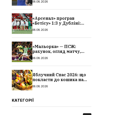
06.08.2026
«Арсенал» програв
«Бетісу» 1:3 у Дубліні:
огляд матчу та всі голи
06.08.2026
«Мальорка» — ПСЖ:
рахунок, огляд матчу,
голи та склад парижан
06.08.2026
Яблучний Спас 2026: що
покласти до кошика на
освячення, які фрукти,
06.08.2026
традиції
КАТЕГОРІЇ