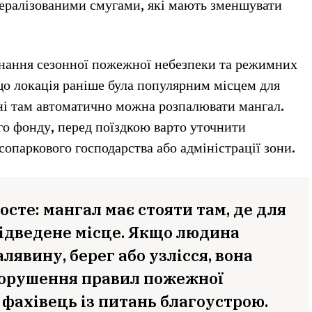
інералізованими смугами, які мають зменшувати
нання сезонної пожежної небезпеки та режимних
що локація раніше була популярним місцем для
дні там автоматично можна розпалювати мангал.
го фонду, перед поїздкою варто уточнити
сопаркового господарства або адміністрації зони.
осте: мангал має стояти там, де для
відведене місце. Якщо людина
лявину, берег або узлісся, вона
 порушення правил пожежної
 фахівець із питань благоустрою.