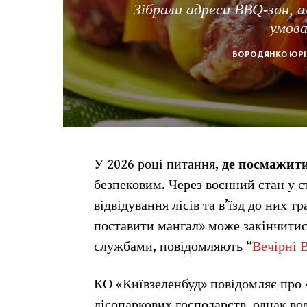
Зібрали адреси BBQ-зон, ал
умова
БОРОДЯНКО ЮРІ
У 2026 році питання,
де посмажит
безпековим. Через воєнний стан у 
відвідування лісів та в’їзд до них 
поставити мангал» може закінчитис
службами, повідомляють “
Вечірні В
КО «Київзеленбуд» повідомляє про 
лісопаркових господарств, однак во