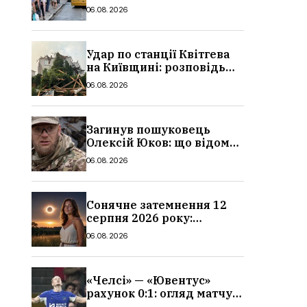
в Україні: де діє пільга,
06.08.2026
хто може скористатися
Удар по станції Квітгева
на Київщині: розповідь
очевидців, як вісім людей
06.08.2026
загинули біля колій, що
сталося
Загинув пошуковець
Олексій Юков: що відомо
про його роботу, хто він
06.08.2026
такий, біографія
Сонячне затемнення 12
серпня 2026 року:
гороскоп, кому із знаків
06.08.2026
зодіаку принесе успіх
«Челсі» — «Ювентус»
рахунок 0:1: огляд матчу
та вихід Мудрика