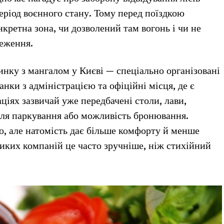
період воєнного стану. Тому перед поїздкою
нкретна зона, чи дозволений там вогонь і чи не
еження.
инку з мангалом у Києві — спеціально організовані
нки з адміністрацією та офіційні місця, де є
ціях зазвичай уже передбачені столи, лави,
 для паркування або можливість бронювання.
, але натомість дає більше комфорту й менше
еликих компаній це часто зручніше, ніж стихійний