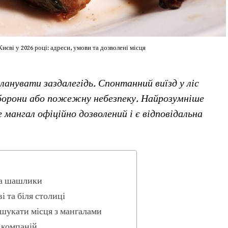
єві у 2026 році: адреси, умови та дозволені місця
ланувати заздалегідь. Спонтанний виїзд у ліс
борони або пожежну небезпеку. Найрозумніше
мангал офіційно дозволений і є відповідальна
на шашлики
 та біля столиці
 шукати місця з мангалами
 компаній