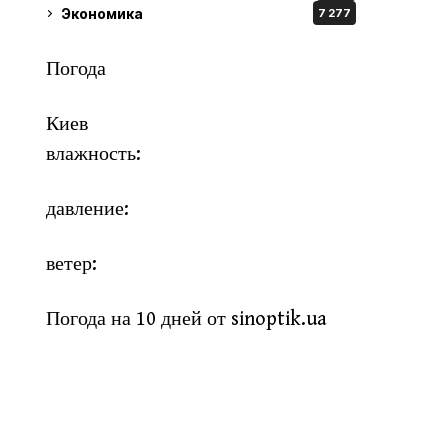
Экономика
7 277
Погода
Киев
влажность:
давление:
ветер:
Погода на 10 дней от
sinoptik.ua