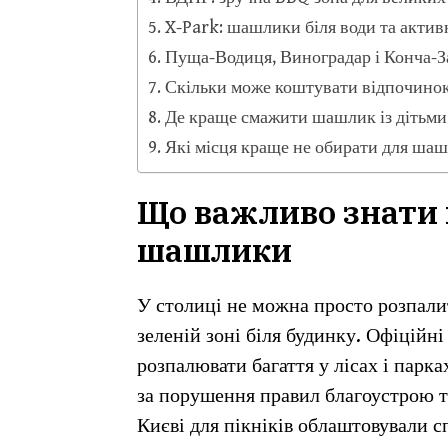
X-Park: шашлики біля води та акти
Пуща-Водиця, Виноградар і Конча-За
Скільки може коштувати відпочинок 
Де краще смажити шашлик із дітьми
Які місця краще не обирати для шаш
Що важливо знати 
шашлики
У столиці не можна просто розпалит
зеленій зоні біля будинку. Офіційн
розпалювати багаття у лісах і парка
за порушення правил благоустрою т
Києві для пікніків облаштовували 