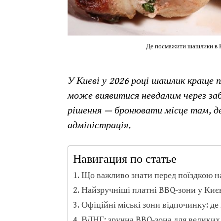
Де посмажити шашлики в Ки
У Києві у 2026 році шашлик краще п
може виявитися невдалим через за
рішення — бронювати місце там, де 
адміністрація.
Навигация по статье
Що важливо знати перед поїздкою 
Найзручніші платні BBQ-зони у Києві
Офіційні міські зони відпочинку: де
ВДНГ: зручна BBQ-зона для великих