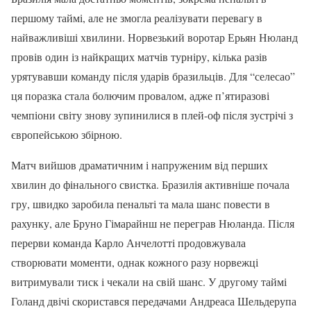
першому таймі, але не змогла реалізувати перевагу в
найважливіші хвилини. Норвезький воротар Ерьян Нюланд
провів один із найкращих матчів турніру, кілька разів
урятувавши команду після ударів бразильців. Для “селесао”
ця поразка стала болючим провалом, адже п’ятиразові
чемпіони світу знову зупинилися в плей-оф після зустрічі з
європейською збірною.
Матч вийшов драматичним і напруженим від перших
хвилин до фінального свистка. Бразилія активніше почала
гру, швидко заробила пенальті та мала шанс повести в
рахунку, але Бруно Гімарайнш не переграв Нюланда. Після
перерви команда Карло Анчелотті продовжувала
створювати моменти, однак кожного разу норвежці
витримували тиск і чекали на свій шанс. У другому таймі
Голанд двічі скористався передачами Андреаса Шельдерупа