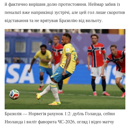
й фактично вирішив долю протистояння. Неймар забив із
пенальті вже наприкінці зустрічі, але цей гол лише скоротив
відставання та не врятував Бразилію від вильоту.
Бразилія — Норвегія рахунок 1:2: дубль Голанда, сейви
Нюланда і виліт фаворита ЧС-2026, огляд і відео матчу