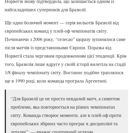
Норвегія знову підтвердила, що залишається одним із
найскладніших суперників для Бразилії.
Ще один болючий момент — серія вильотів Бразилії від
європейських команд у плей-оф чемпіонатів світу.
Починаючи з 2006 року, “селесао” щоразу зупинялися саме
після матчів із представниками Європи. Поразка від
Норвегії стала черговим продовженням цієї тенденції. Крім
того, Бразилія лише вдруге у своїй історії вилетіла на стадії
1/8 фіналу чемпіонату світу. Востаннє подібне траплялося
ще в 1990 році, коли команда програла Аргентині.
“Для Бразилії це не просто невдалий матч, а симптом
проблеми, яка повторюється на різних чемпіонатах
світу. Команда створює моменти, але в плей-оф проти
європейських збірних часто програє в дисципліні та
деталях”, — вважає спортивний оглядач.