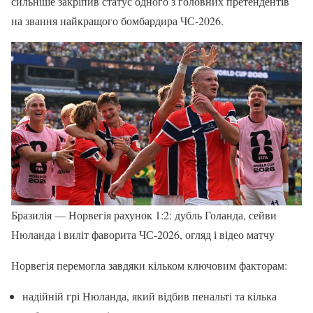
сильніше закріпив статус одного з головних претендентів
на звання найкращого бомбардира ЧС-2026.
Бразилія — Норвегія рахунок 1:2: дубль Голанда, сейви
Нюланда і виліт фаворита ЧС-2026, огляд і відео матчу
Норвегія перемогла завдяки кільком ключовим факторам:
надійній грі Нюланда, який відбив пенальті та кілька