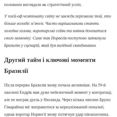
половини виглядали як стратегічний успіх.
У плей-оф чемпіонату світу не завжди перемагає той, хто
більше володіє м’ячем. Часто вирішальними стають
холодна голова, воротарські сейви та вміння дочекатися
свого моменту. Саме так Норвегія поступово затягнула
Бразилію у сценарій, який був вигідний скандинавам.
Другий тайм і ключові моменти
Бразилії
Після перерви Бразилія знову почала активніше. На 59-й
хвилині Ендрік мав дуже небезпечний момент у контратаці,
але не виграв дуель у Нюланда. Через кілька хвилин Бруно
Гімарайнш міг виправитися за нереалізований пенальті,
однак воротар Норвегії знову потягнув удар півзахисника.