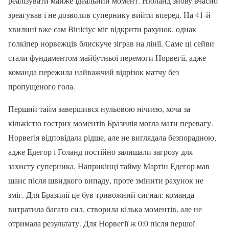
реалізувати майже ідеальний момент. Нюланд знову вчасно
зреагував і не дозволив супернику вийти вперед. На 41-й
хвилині вже сам Вінісіус міг відкрити рахунок, однак
голкіпер норвежців блискуче зіграв на лінії. Саме ці сейви
стали фундаментом майбутньої перемоги Норвегії, адже
команда пережила найважчий відрізок матчу без
пропущеного гола.
Перший тайм завершився нульовою нічиєю, хоча за
кількістю гострих моментів Бразилія могла мати перевагу.
Норвегія відповідала рідше, але не виглядала безпорадною,
адже Едегор і Голанд постійно залишали загрозу для
захисту суперника. Наприкінці тайму Мартін Едегор мав
шанс після швидкого випаду, проте змінити рахунок не
зміг. Для Бразилії це був тривожний сигнал: команда
витратила багато сил, створила кілька моментів, але не
отримала результату. Для Норвегії ж 0:0 після першої