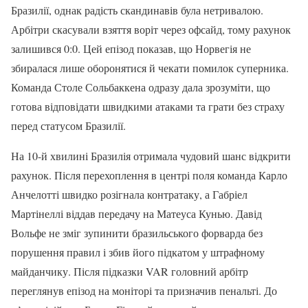
Бразилії, однак радість скандинавів була нетривалою.
Арбітри скасували взяття воріт через офсайд, тому рахунок
залишився 0:0. Цей епізод показав, що Норвегія не
збиралася лише оборонятися й чекати помилок суперника.
Команда Столе Сольбаккена одразу дала зрозуміти, що
готова відповідати швидкими атаками та грати без страху
перед статусом Бразилії.
На 10-й хвилині Бразилія отримала чудовий шанс відкрити
рахунок. Після перехоплення в центрі поля команда Карло
Анчелотті швидко розігнала контратаку, а Габріел
Мартінеллі віддав передачу на Матеуса Кунью. Давід
Вольфе не зміг зупинити бразильського форварда без
порушення правил і збив його підкатом у штрафному
майданчику. Після підказки VAR головний арбітр
переглянув епізод на моніторі та призначив пенальті. До