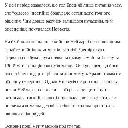
У цей період здавалося, що гол Бразилії лише питання часу,
але “селесао” постійно бракувало останнього точного
рішення. Чим довше рахунок залишався нульовим, тим
впевненіше почувалася Норвегія.
На 68-й хвилині на поле вийшов Неймар, і це стало одним
із найемоційніших моментів зустрічі. Для зіркового
форварда це була друга поява на цьому чемпіонаті світу та
130-й матч за національну команду. Очікувалося, що його
досвід і нестандартні рішення допоможуть Бразилії зламати
оборону суперника. Однак Норвегія не розсипалася після
появи Неймара, а навпаки — зберегла дисципліну та
витримала тиск. Бразильці продовжували атакувати, але
норвезька команда дедалі частіше знаходила простір для
швидких відповідей.
Основні події матчу можна подати так: