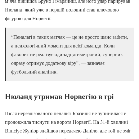
м’яча підійшов Бруно Гімарайнш, але його удар парирував
Нюланд, який уже в першій половині став ключовою
фігурою для Норвегії.
“Пенальті в таких матчах — це не просто шанс забити,
а психологічний момент для всієї команди. Коли
фаворит не реалізує одинадцятиметровий, суперник
одразу отримує додаткову віру”, — зазначає
футбольний аналітик.
Нюланд утримав Норвегію в грі
Після нереалізованого пенальті Бразилія не зупинилася й
продовжила тиснути на ворота Норвегії. На 31-й хвилині
Вінісіус Жуніор знайшов передачею Даніло, але той не зміг