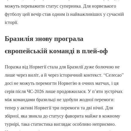
можуть переважити статус суперника. Для норвезького
футболу цей вечір став одним із найважливіших у сучасній
історії.
Бразилія знову програла
європейській команді в плей-оф
Поразка від Норвегії стала для Бразилії дуже болючою не
лише через виліт, а й через історичний контекст. “Селесао”
досі не можуть перемогти Норвегію в очних матчах, і ця
серія після ЧС-2026 лише продовжилася. У п’яти зустрічах
між командами бразильці не здобули жодної перемоги:
тепер у активі Норвегії три перемоги та дві нічиї. Для
збірної, яка звикла до статусу фаворита майже в кожному
турнірі, така статистика виглядає особливо неприємно.