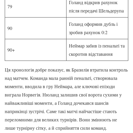
Голанд відкрив рахунок
79
після передачі Шельдерупа
Голанд оформив дубль і
90
зробив рахунок 0:2
Неймар забив із пенальті та
90+
скоротив відставання
Ця хронологія добре показує, як Бразилія втратила контроль
над матчем. Команда мала ранній пенальті, створювала
моменти, вводила в гру Неймара, але ключові епізоди
виграла Норвегія. Нюланд залишив свої ворота сухими у
найважливіші моменти, а Голанд дочекався шансів
наприкінці зустрічі. Саме такі матчі найчастіше стають
переломними для великих турнірів. Вони змінюють не
лише турнірну сітку, а й сприйняття сили команд.