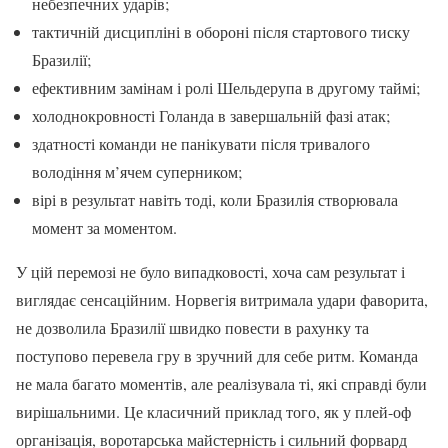
небезпечних ударів;
тактичній дисципліні в обороні після стартового тиску
Бразилії;
ефективним замінам і ролі Шельдерупа в другому таймі;
холоднокровності Голанда в завершальній фазі атак;
здатності команди не панікувати після тривалого
володіння м’ячем суперником;
вірі в результат навіть тоді, коли Бразилія створювала
момент за моментом.
У цій перемозі не було випадковості, хоча сам результат і
виглядає сенсаційним. Норвегія витримала удари фаворита,
не дозволила Бразилії швидко повести в рахунку та
поступово перевела гру в зручний для себе ритм. Команда
не мала багато моментів, але реалізувала ті, які справді були
вирішальними. Це класичний приклад того, як у плей-оф
організація, воротарська майстерність і сильний форвард