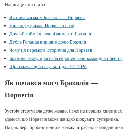
Навигация по статье
Як почався матч Бразилія — Норвегія
Нюланд утримав Норвегію в грі
Другий тайм і ключові моменти Бразилії
Дубль Голанда вирішив долю Бразилії
Чому ця перемога історична для Норвегії
Бразилія знову програла європейській команді в плей-оф
Що означає цей результат для ЧС-2026
Як почався матч Бразилія —
Норвегія
Зустріч стартувала дуже жваво, і вже на перших хвилинах
здалося, що Норвегія може швидко шокувати суперника.
Патрік Берг пробив точно в межах штрафного майданчика