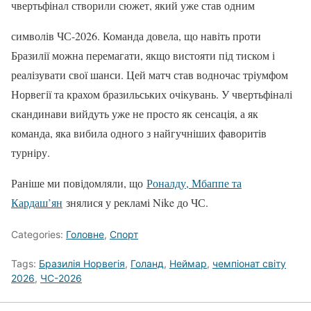
чвертьфінал створили сюжет, який уже став одним
символів ЧС-2026. Команда довела, що навіть проти
Бразилії можна перемагати, якщо вистояти під тиском і
реалізувати свої шанси. Цей матч став водночас тріумфом
Норвегії та крахом бразильських очікувань. У чвертьфіналі
скандинави вийдуть уже не просто як сенсація, а як
команда, яка вибила одного з найгучніших фаворитів
турніру.
Раніше ми повідомляли, що
Роналду, Мбаппе та
Кардаш’ян
знялися у рекламі Nike до ЧС.
Categories:
Головне
,
Спорт
Tags:
Бразилія Норвегія
,
Голанд
,
Неймар
,
чемпіонат світу
2026
,
ЧС-2026