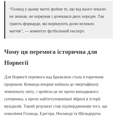
“Голанд у цьому матчі зробив те, що від нього чекали:
не зникав, не нервував і дочекався двох передач. Так
грають форварди, які вирішують долю великих
матчів”, — коментує футбольний експерт.
Чому ця перемога історична для
Норвегії
Для Норвегії перемога над Бразилією стала історичним
проривом. Команда вперше вийшла до чвертьфіналу
чемпіонату світу, і зробила це не проти випадкового
суперника, а проти найтитулованішої збірної в історії
мундіалів. Такий результат став підтвердженням того, що
покоління Голанда, Едегора, Нюланда та Шельдерупа