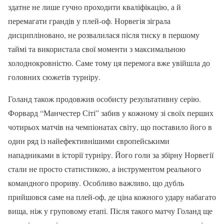
здатне не лише гучно проходити кваліфікацію, а й
перемагати грандів у плей-оф. Норвегія зіграла
дисципліновано, не розвалилася після тиску в першому
таймі та використала свої моменти з максимальною
холоднокровністю. Саме тому ця перемога вже увійшла до
головних сюжетів турніру.
Голанд також продовжив особисту результативну серію.
Форвард “Манчестер Сіті” забив у кожному зі своїх перших
чотирьох матчів на чемпіонатах світу, що поставило його в
один ряд із найефективнішими європейськими
нападниками в історії турніру. Його голи за збірну Норвегії
стали не просто статистикою, а інструментом реального
командного прориву. Особливо важливо, що дубль
прийшовся саме на плей-оф, де ціна кожного удару набагато
вища, ніж у груповому етапі. Після такого матчу Голанд ще