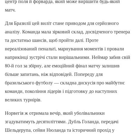
центр поля й форварда, який може вирішити будь-який
матч.
Для Бразилії цей виліт стане приводом для серйозного
аналізу. Команда мала зірковий склад, досвідченого тренера
та достатньо шансів, щоб пройти далі. Проте
нереалізований пенальті, марнування моментів і провали
наприкінці зустрічі стали вирішальними. Неймар забив свій
80-й гол за збірну, але емоційний фінал матчу залишив
більше запитань, ніж відповідей. Попереду для
бразильського футболу — складна дискусія про майбутнє
команди, покоління лідерів і підготовку до наступних
великих турнірів.
Норвегія ж отримала вечір, який уболівальники
згадуватимуть десятиліттями. Дубль Голанда, передачі
Шельдерупа, сейви Нюланда та історичний прохід у