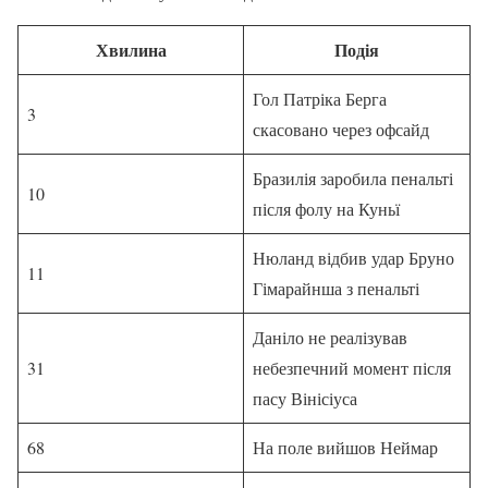
Хвилина
Подія
Гол Патріка Берга
3
скасовано через офсайд
Бразилія заробила пенальті
10
після фолу на Куньї
Нюланд відбив удар Бруно
11
Гімарайнша з пенальті
Даніло не реалізував
31
небезпечний момент після
пасу Вінісіуса
68
На поле вийшов Неймар