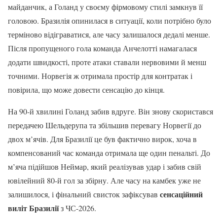
майданчик, а Голанд у своєму фірмовому стилі замкнув її
головою. Бразилія опинилася в ситуації, коли потрібно було
терміново відіграватися, але часу залишалося дедалі менше.
Після пропущеного гола команда Анчелотті намагалася
додати швидкості, проте атаки ставали нервовими й менш
точними. Норвегія ж отримала простір для контратак і
повірила, що може довести сенсацію до кінця.
На 90-й хвилині Голанд забив вдруге. Він знову скористався
передачею Шельдерупа та збільшив перевагу Норвегії до
двох м’ячів. Для Бразилії це був фактично вирок, хоча в
компенсований час команда отримала ще один пенальті. До
м’яча підійшов Неймар, який реалізував удар і забив свій
ювілейний 80-й гол за збірну. Але часу на камбек уже не
сенсаційний
залишилося, і фінальний свисток зафіксував
виліт Бразилії
з ЧС-2026.