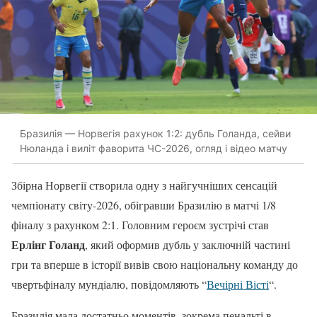
Бразилія — Норвегія рахунок 1:2: дубль Голанда, сейви
Нюланда і виліт фаворита ЧС-2026, огляд і відео матчу
Збірна Норвегії створила одну з найгучніших сенсацій
чемпіонату світу-2026, обігравши Бразилію в матчі 1/8
фіналу з рахунком 2:1. Головним героєм зустрічі став
Ерлінг Голанд
, який оформив дубль у заключній частині
гри та вперше в історії вивів свою національну команду до
чвертьфіналу мундіалю, повідомляють “
Вечірні Вісті
“.
Бразилія мала достатньо моментів, зокрема пенальті в