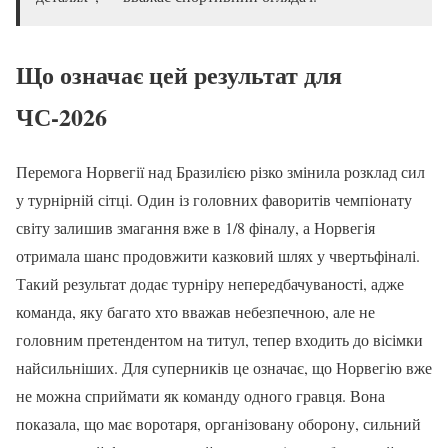
Що означає цей результат для
ЧС-2026
Перемога Норвегії над Бразилією різко змінила розклад сил
у турнірній сітці. Один із головних фаворитів чемпіонату
світу залишив змагання вже в 1/8 фіналу, а Норвегія
отримала шанс продовжити казковий шлях у чвертьфіналі.
Такий результат додає турніру непередбачуваності, адже
команда, яку багато хто вважав небезпечною, але не
головним претендентом на титул, тепер входить до вісімки
найсильніших. Для суперників це означає, що Норвегію вже
не можна сприймати як команду одного гравця. Вона
показала, що має воротаря, організовану оборону, сильний