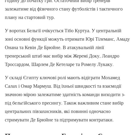
годину до початку гри. Остаточний вибір тренерів
залежатиме від фізичного стану футболістів і тактичного
плану на стартовий тур.
У воротах Бельгії очікується Тібо Куртуа. У центральній
зоні основні функції можуть отримати Юрі Тілеманс, Амаду
Онана та Кевін Де Брюйне. В атакувальній лінії
тренерський штаб має вибір між Жеремі Доку, Леандро
Троссардом, Шарлем Де Кетеларе та Ромелу Лукаку.
У складі Єгипту ключові ролі мають відіграти Мохамед
Салах і Омар Мармуш. Від їхньої швидкості та взаємодії
значною мірою залежатиме здатність команди виходити з-
під бельгійського пресингу. Також важливим стане вибір
центральних півзахисників, які повинні одночасно
стримувати Де Брюйне та підтримувати контратаки.