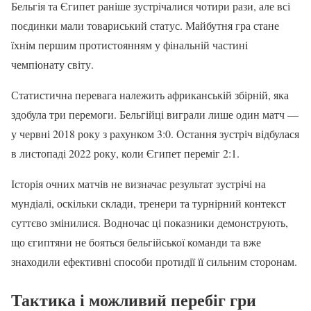
Бельгія та Єгипет раніше зустрічалися чотири рази, але всі
поєдинки мали товариський статус. Майбутня гра стане
їхнім першим протистоянням у фінальній частині
чемпіонату світу.
Статистична перевага належить африканській збірній, яка
здобула три перемоги. Бельгійці виграли лише один матч —
у червні 2018 року з рахунком 3:0. Остання зустріч відбулася
в листопаді 2022 року, коли Єгипет переміг 2:1.
Історія очних матчів не визначає результат зустрічі на
мундіалі, оскільки склади, тренери та турнірний контекст
суттєво змінилися. Водночас ці показники демонструють,
що єгиптяни не бояться бельгійської команди та вже
знаходили ефективні способи протидії її сильним сторонам.
Тактика і можливий перебіг гри