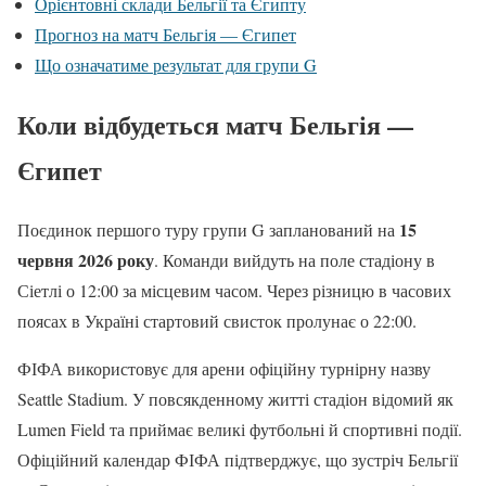
Орієнтовні склади Бельгії та Єгипту
Прогноз на матч Бельгія — Єгипет
Що означатиме результат для групи G
Коли відбудеться матч Бельгія —
Єгипет
15
Поєдинок першого туру групи G запланований на
червня 2026 року
. Команди вийдуть на поле стадіону в
Сіетлі о 12:00 за місцевим часом. Через різницю в часових
поясах в Україні стартовий свисток пролунає о 22:00.
ФІФА використовує для арени офіційну турнірну назву
Seattle Stadium. У повсякденному житті стадіон відомий як
Lumen Field та приймає великі футбольні й спортивні події.
Офіційний календар ФІФА підтверджує, що зустріч Бельгії