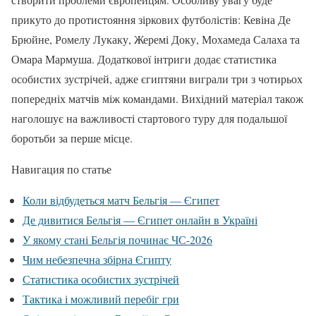
прикуто до протистояння зіркових футболістів: Кевіна Де
Брюйне, Ромелу Лукаку, Жеремі Доку, Мохамеда Салаха та
Омара Мармуша. Додаткової інтриги додає статистика
особистих зустрічей, адже єгиптяни виграли три з чотирьох
попередніх матчів між командами. Вихідний матеріал також
наголошує на важливості стартового туру для подальшої
боротьби за перше місце.
Навигация по статье
Коли відбудеться матч Бельгія — Єгипет
Де дивитися Бельгія — Єгипет онлайн в Україні
У якому стані Бельгія починає ЧС-2026
Чим небезпечна збірна Єгипту
Статистика особистих зустрічей
Тактика і можливий перебіг гри