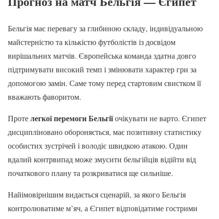
Прогноз на матч Бельгія — Єгипет
Бельгія має перевагу за глибиною складу, індивідуальною
майстерністю та кількістю футболістів із досвідом
вирішальних матчів. Європейська команда здатна довго
підтримувати високий темп і змінювати характер гри за
допомогою замін. Саме тому перед стартовим свистком її
вважають фаворитом.
легкої перемоги Бельгії
Проте
очікувати не варто. Єгипет
дисципліновано обороняється, має позитивну статистику
особистих зустрічей і володіє швидкою атакою. Один
вдалий контрвипад може змусити бельгійців відійти від
початкового плану та розкриватися ще сильніше.
Найімовірнішим видається сценарій, за якого Бельгія
контролюватиме м’яч, а Єгипет відповідатиме гострими