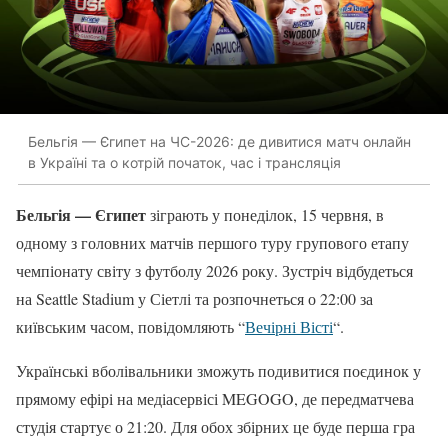
Бельгія — Єгипет на ЧС-2026: де дивитися матч онлайн
в Україні та о котрій початок, час і трансляція
Бельгія — Єгипет
зіграють у понеділок, 15 червня, в
одному з головних матчів першого туру групового етапу
чемпіонату світу з футболу 2026 року. Зустріч відбудеться
на Seattle Stadium у Сіетлі та розпочнеться о 22:00 за
київським часом, повідомляють “
Вечірні Вісті
“.
Українські вболівальники зможуть подивитися поєдинок у
прямому ефірі на медіасервісі MEGOGO, де передматчева
студія стартує о 21:20. Для обох збірних це буде перша гра