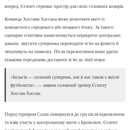
вперед, Єгипет отримає простір для своїх головних козирів.
Команда Хоссама Хассана може розпочати матч із
компактного середнього або низького блоку. За такого
сценарію єгиптяни намагатимуться перекрити центральні
канали, змусити суперника переводити м’яч на фланги й
чекатимуть на помилку. Після перехоплення вони здатні
кількома передачами доставити м’яч до лінії атаки.
«Бельгія — сильний суперник, але в нас також є якісні
футболісти», — заявив головний тренер Єгипту
Хоссам Хассан.
Перед турніром Салах повернувся до гри після відновлення
та взяв участь у контрольному матчі з Бразилією. Єгипет