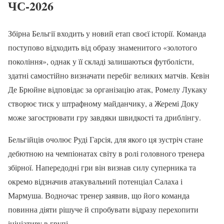
ЧС-2026
Збірна Бельгії входить у новий етап своєї історії. Команда
поступово відходить від образу знаменитого «золотого
покоління», однак у її складі залишаються футболісти,
здатні самостійно визначати перебіг великих матчів. Кевін
Де Брюйне відповідає за організацію атак, Ромелу Лукаку
створює тиск у штрафному майданчику, а Жеремі Доку
може загострювати гру завдяки швидкості та дриблінгу.
Бельгійців очолює Руді Гарсія, для якого ця зустріч стане
дебютною на чемпіонатах світу в ролі головного тренера
збірної. Напередодні гри він визнав силу суперника та
окремо відзначив атакувальний потенціал Салаха і
Мармуша. Водночас тренер заявив, що його команда
повинна діяти рішуче й спробувати відразу перехопити
ініціативу в групі.