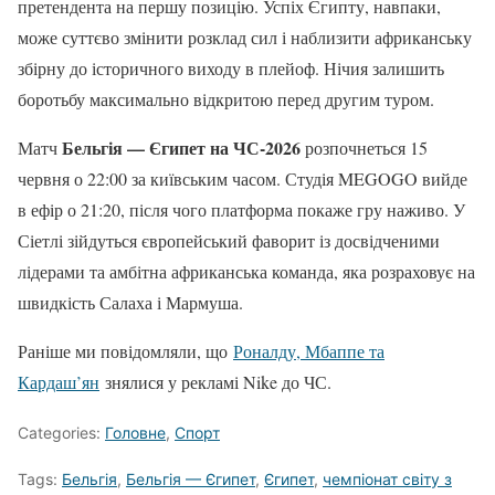
претендента на першу позицію. Успіх Єгипту, навпаки,
може суттєво змінити розклад сил і наблизити африканську
збірну до історичного виходу в плейоф. Нічия залишить
боротьбу максимально відкритою перед другим туром.
Бельгія — Єгипет на ЧС-2026
Матч
розпочнеться 15
червня о 22:00 за київським часом. Студія MEGOGO вийде
в ефір о 21:20, після чого платформа покаже гру наживо. У
Сіетлі зійдуться європейський фаворит із досвідченими
лідерами та амбітна африканська команда, яка розраховує на
швидкість Салаха і Мармуша.
Раніше ми повідомляли, що
Роналду, Мбаппе та
Кардаш’ян
знялися у рекламі Nike до ЧС.
Categories:
Головне
,
Спорт
Tags:
Бельгія
,
Бельгія — Єгипет
,
Єгипет
,
чемпіонат світу з