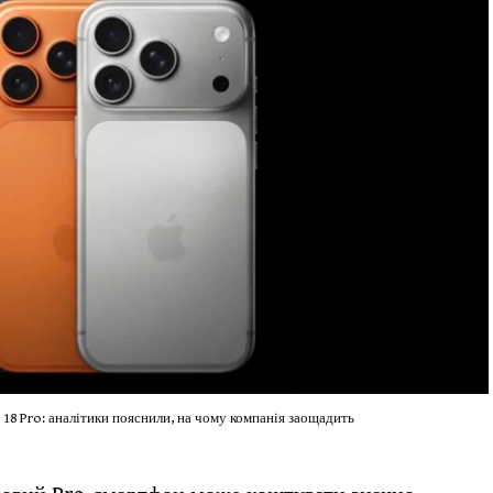
 18 Pro: аналітики пояснили, на чому компанія заощадить