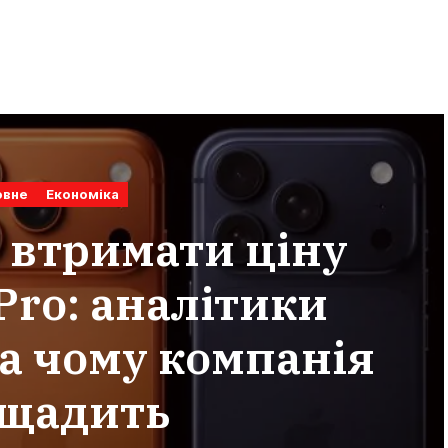
овне
Економіка
 втримати ціну
Pro: аналітики
а чому компанія
ощадить