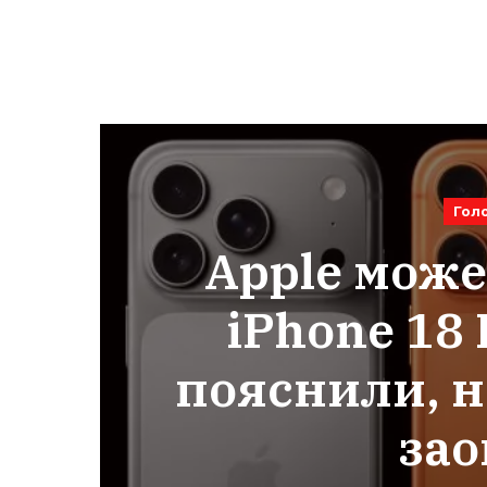
Гол
Apple може
iPhone 18 
пояснили, н
за