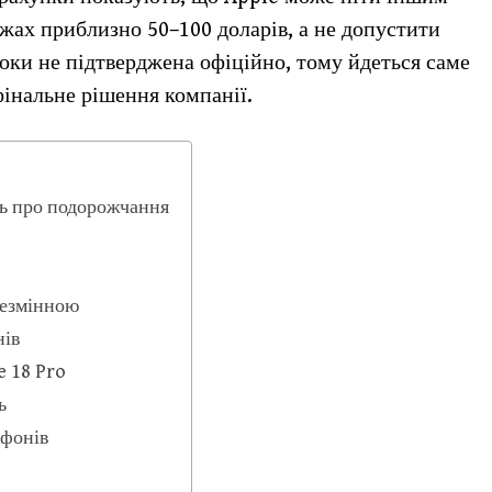
жах приблизно 50–100 доларів, а не допустити
оки не підтверджена офіційно, тому йдеться саме
фінальне рішення компанії.
ть про подорожчання
незмінною
нів
 18 Pro
ь
тфонів