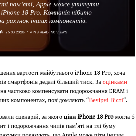
ті пам’яті, Apple може уникнути
iPhone 18 Pro. Компанія нібито
а рахунок інших компонентів.
Й
25.06.2026
1 MINS READ
98 VIEWS
щення вартості майбутнього iPhone 18 Pro, хоча
ів смартфонів дедалі більший тиск. За
оцінками
атна частково компенсувати подорожчання DRAM і
нших компонентах, повідомляють “
Вечірні Вісті
“.
ювали сценарій, за якого
ціна iPhone 18 Pro
могла б
ит і подорожчання чипів пам’яті на тлі буму
зрахунки показують, що Apple може піти іншим