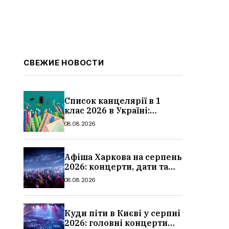
СВЕЖИЕ НОВОСТИ
Список канцелярії в 1
клас 2026 в Україні:
повний чек-лист для
08.08.2026
школи
Афіша Харкова на серпень
2026: концерти, дати та
ціни квитків
08.08.2026
Куди піти в Києві у серпні
2026: головні концерти