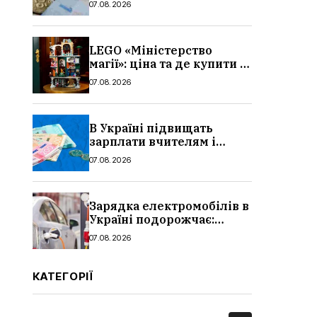
07.08.2026
можуть відмовити
LEGO «Міністерство
магії»: ціна та де купити в
Україні
07.08.2026
В Україні підвищать
зарплати вчителям і
стипендії студентам з 1
07.08.2026
вересня 2026: умови,
суми, розмір
Зарядка електромобілів в
Україні подорожчає:
причина і нові ціни з
07.08.2026
серпня 2026
КАТЕГОРІЇ