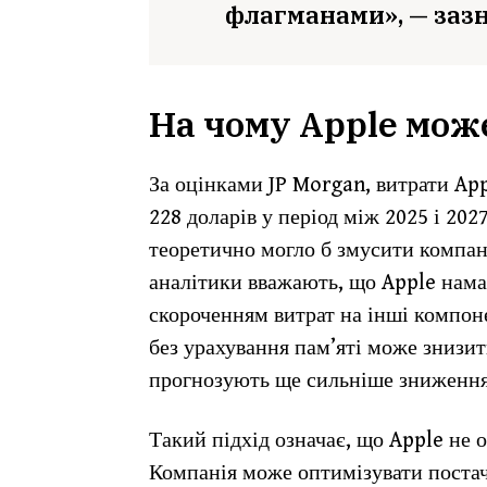
флагманами», — зазн
На чому Apple мож
За оцінками JP Morgan, витрати Ap
228 доларів у період між 2025 і 202
теоретично могло б змусити компан
аналітики вважають, що Apple нама
скороченням витрат на інші компоне
без урахування пам’яті може знизити
прогнозують ще сильніше зниження 
Такий підхід означає, що Apple не 
Компанія може оптимізувати постач