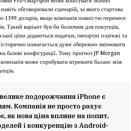
новий Pro-смартфон може коштувати значно
 навіть обговорювали сценарій, за якого стартова
бо 1399 доларів, якщо компанія повністю перенесе
ів. Такий варіант був би болючим для покупців,
ської ціни додаються податки, імпортні платежі та
 історично намагається дуже обережно змінювати
 на базові конфігурації. Тому прогноз JP Morgan
о компанія може спробувати втримати баланс між
упців.
евелике подорожчання iPhone є
ям. Компанія не просто рахує
ює, як нова ціна вплине на попит,
делей і конкуренцію з Android-