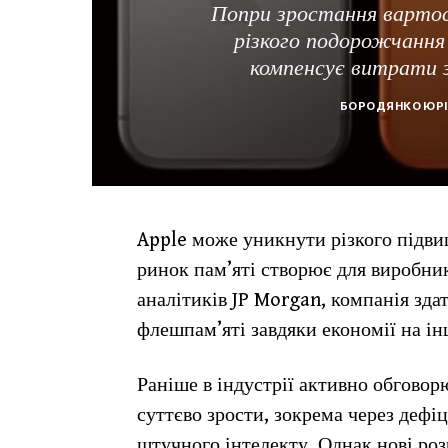
Попри зростання вартос
різкого подорожчання 
компенсує витрати з
БОРОДЯНКО ЮРІ
Apple може уникнути різкого підви
ринок пам’яті створює для виробник
аналітиків JP Morgan, компанія зд
флешпам’яті завдяки економії на і
Раніше в індустрії активно обговор
суттєво зрости, зокрема через дефіц
штучного інтелекту. Однак нові ро