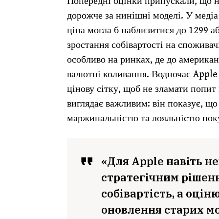
Попередні оцінки припускали, що 
дорожче за нинішні моделі. У медіа
ціна могла б наблизитися до 1299 а
зростання собівартості на споживач
особливо на ринках, де до американ
валютні коливання. Водночас Apple
цінову сітку, щоб не зламати попит
виглядає важливим: він показує, щ
маржинальністю та лояльністю пок
«Для Apple навіть н
стратегічним рішенн
собівартість, а оцін
оновлення старих мо