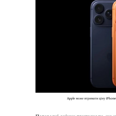
Apple може втримати ціну iPhone