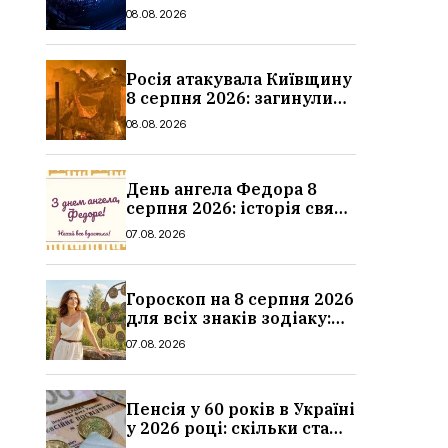
місяця, дати, артисти та
08.08.2026
ціни
Росія атакувала Київщину
8 серпня 2026: загинули
троє людей, серед них
08.08.2026
дитина, наслідки
День ангела Федора 8
серпня 2026: історія свята,
значення імені,
07.08.2026
привітання у віршах і
прозі
Гороскоп на 8 серпня 2026
для всіх знаків зодіаку:
кохання, гроші та справи
07.08.2026
Пенсія у 60 років в Україні
у 2026 році: скільки стажу
потрібно, умови, кому