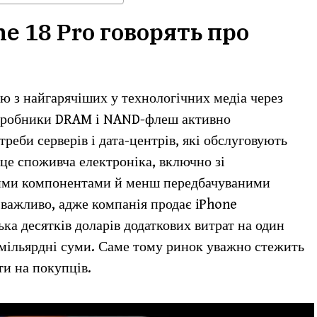
e 18 Pro говорять про
єю з найгарячіших у технологічних медіа через
 Виробники DRAM і NAND-флеш активно
реби серверів і дата-центрів, які обслуговують
це споживча електроніка, включно зі
чими компонентами й менш передбачуваними
 важливо, адже компанія продає iPhone
ька десятків доларів додаткових витрат на один
мільярдні суми. Саме тому ринок уважно стежить
ти на покупців.