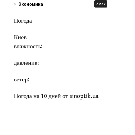
Экономика
7 277
Погода
Киев
влажность:
давление:
ветер:
Погода на 10 дней от
sinoptik.ua