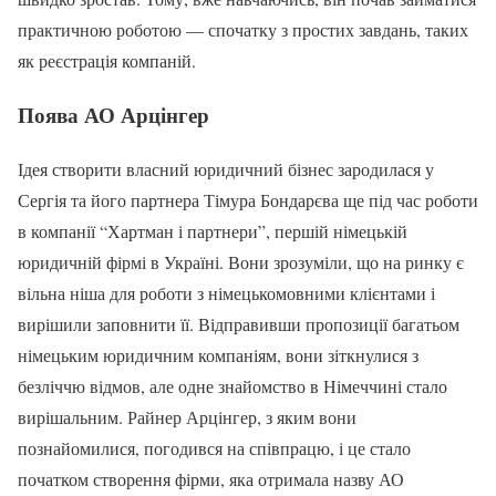
практичною роботою — спочатку з простих завдань, таких
як реєстрація компаній.
Поява АО Арцінгер
Ідея створити власний юридичний бізнес зародилася у
Сергія та його партнера Тімура Бондарєва ще під час роботи
в компанії “Хартман і партнери”, першій німецькій
юридичній фірмі в Україні. Вони зрозуміли, що на ринку є
вільна ніша для роботи з німецькомовними клієнтами і
вирішили заповнити її. Відправивши пропозиції багатьом
німецьким юридичним компаніям, вони зіткнулися з
безліччю відмов, але одне знайомство в Німеччині стало
вирішальним. Райнер Арцінгер, з яким вони
познайомилися, погодився на співпрацю, і це стало
початком створення фірми, яка отримала назву АО