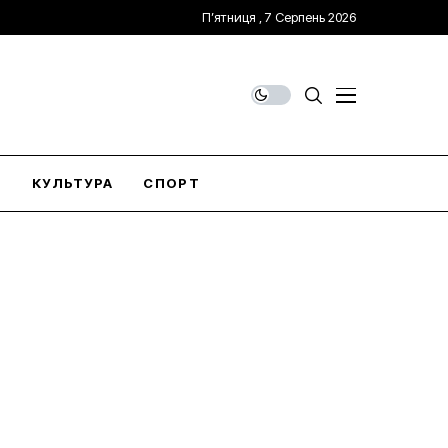
П’ятниця , 7 Серпень 2026
О
КУЛЬТУРА
СПОРТ