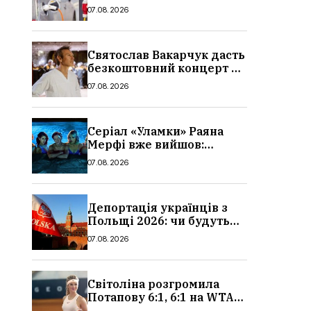
причина і нові ціни з
07.08.2026
серпня 2026
Святослав Вакарчук дасть
безкоштовний концерт у
Львові: дата і місце
07.08.2026
Серіал «Уламки» Раяна
Мерфі вже вийшов:
сюжет, актори та всі
07.08.2026
деталі, де дивитися
Депортація українців з
Польщі 2026: чи будуть
висилати українських
07.08.2026
чоловіків
Світоліна розгромила
Потапову 6:1, 6:1 на WTA
1000 у Торонто