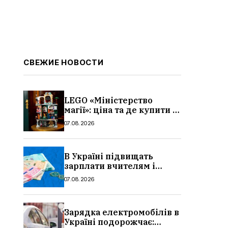
СВЕЖИЕ НОВОСТИ
LEGO «Міністерство
магії»: ціна та де купити в
Україні
07.08.2026
В Україні підвищать
зарплати вчителям і
стипендії студентам з 1
07.08.2026
вересня 2026: умови,
суми, розмір
Зарядка електромобілів в
Україні подорожчає: