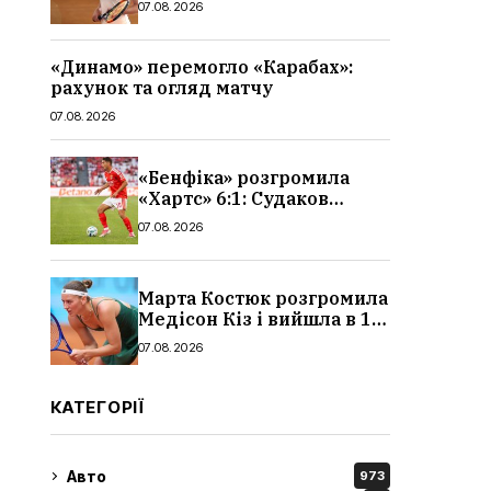
07.08.2026
«Динамо» перемогло «Карабах»:
рахунок та огляд матчу
07.08.2026
«Бенфіка» розгромила
«Хартс» 6:1: Судаков
відзначився асистом,
07.08.2026
огляд матчу і рахунок
Марта Костюк розгромила
Медісон Кіз і вийшла в 1/8
фіналу Торонто: результат
07.08.2026
КАТЕГОРІЇ
Авто
973