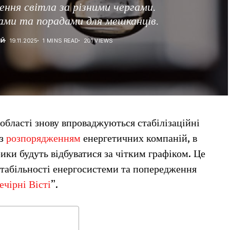
ення світла за різними чергами.
ами та порадами для мешканців.
ІЙ
19.11.2025
1 MINS READ
201 VIEWS
 області знову впроваджуються стабілізаційні
 з
розпорядженням
енергетичних компаній, в
ки будуть відбуватися за чітким графіком. Це
табільності енергосистеми та попередження
ечірні Вісті
”.