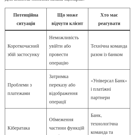
Потенційна
Що може
Хто має
ситуація
відчути клієнт
реагувати
Неможливість
Короткочасний
увійти або
Технічна команда
збій застосунку
провести
разом із банком
операцію
Затримка
«Універсал Банк»
Проблеми з
переказу або
і платіжні
платежами
відображення
партнери
операції
Банк,
Обмеження
технологічна
Кібератака
частини функцій
команда та