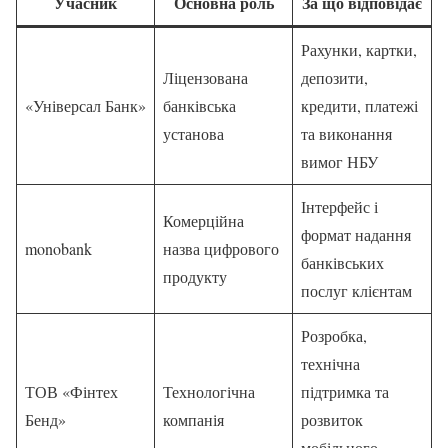
Учасник
Основна роль
За що відповідає
Рахунки, картки,
Ліцензована
депозити,
«Універсал Банк»
банківська
кредити, платежі
установа
та виконання
вимог НБУ
Інтерфейс і
Комерційна
формат надання
monobank
назва цифрового
банківських
продукту
послуг клієнтам
Розробка,
технічна
ТОВ «Фінтех
Технологічна
підтримка та
Бенд»
компанія
розвиток
мобільного