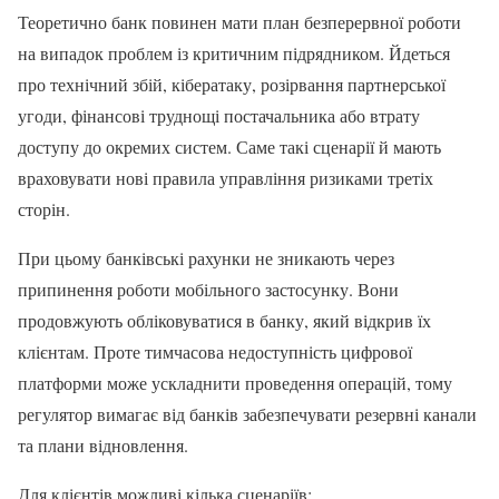
Теоретично банк повинен мати план безперервної роботи
на випадок проблем із критичним підрядником. Йдеться
про технічний збій, кібератаку, розірвання партнерської
угоди, фінансові труднощі постачальника або втрату
доступу до окремих систем. Саме такі сценарії й мають
враховувати нові правила управління ризиками третіх
сторін.
При цьому банківські рахунки не зникають через
припинення роботи мобільного застосунку. Вони
продовжують обліковуватися в банку, який відкрив їх
клієнтам. Проте тимчасова недоступність цифрової
платформи може ускладнити проведення операцій, тому
регулятор вимагає від банків забезпечувати резервні канали
та плани відновлення.
Для клієнтів можливі кілька сценаріїв: