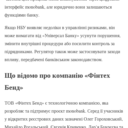
інтерфейс monobank, але юридично вони залишаються
функціями банку.
Якщо НБУ виявляє недоліки в управлінні ризиками, він
може вимагати від «Універсал Банку» усунути порушення,
змінити внутрішні процедури або посилити контроль за
підрядниками. Регулятор також може застосовувати заходи
впливу, передбачені банківським законодавством.
Що відомо про компанію «Фінтех
Бенд»
ТОВ «Фінтех Бенд» є технологічною компанією, яка
розробляє та підтримує проєкт monobank. Серед її учасників
у відкритих реєстрових даних зазначені Олег Гороховський,
Михайло Рогальський, Євгенія Кривенко, Дар’я Букрєєва та