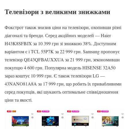
Телевізори з великими знижками
Фокстрот також знизив ціни на телевізори, охопивши різні
діагоналі та бренди. Серед акційних моделей — Haier
H43K8SFBJX за 10 399 грн зі знижкою 38%. Доступним
варіантом є і TCL 55P7K за 22 999 грн. Samsung пропонує
телевізор QE43QFBAUXXUA за 21 999 грн, зекономивши
покупцю 4 600 грн. Популярна модель HISENSE 32A50
зараз коштує 10 999 грн. Є також телевізори LG —
43NANO81A8A за 17 999 грн, що робить їх привабливими
серед покупців, які шукають оптимальне співвідношення
ціни та якості.