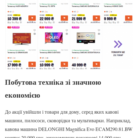
Побутова техніка зі значною
економією
До акції увійшли і товари для дому, серед яких кавові
машини, пилососи, сковорідки та мультиварки. Наприклад,
кавова машина DELONGHI Magnifica Evo ECAM290.81.BW
коштує 20 999 грн, зекономивши покупцеві 14 000 грн.