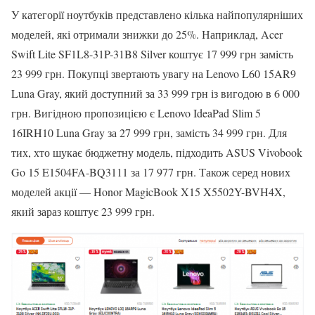
У категорії ноутбуків представлено кілька найпопулярніших
моделей, які отримали знижки до 25%. Наприклад, Acer
Swift Lite SF1L8-31P-31B8 Silver коштує 17 999 грн замість
23 999 грн. Покупці звертають увагу на Lenovo L60 15AR9
Luna Gray, який доступний за 33 999 грн із вигодою в 6 000
грн. Вигідною пропозицією є Lenovo IdeaPad Slim 5
16IRH10 Luna Gray за 27 999 грн, замість 34 999 грн. Для
тих, хто шукає бюджетну модель, підходить ASUS Vivobook
Go 15 E1504FA-BQ3111 за 17 977 грн. Також серед нових
моделей акції — Honor MagicBook X15 X5502Y-BVH4X,
який зараз коштує 23 999 грн.