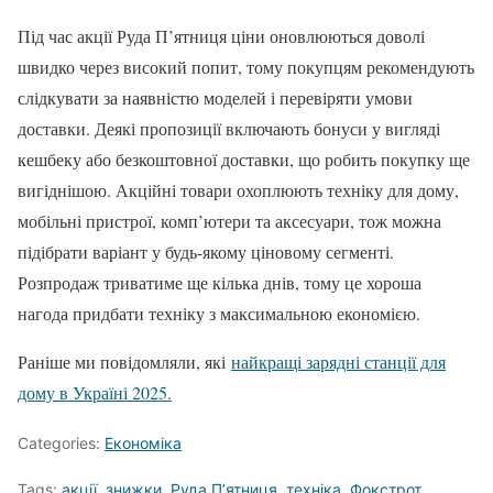
Під час акції Руда П’ятниця ціни оновлюються доволі
швидко через високий попит, тому покупцям рекомендують
слідкувати за наявністю моделей і перевіряти умови
доставки. Деякі пропозиції включають бонуси у вигляді
кешбеку або безкоштовної доставки, що робить покупку ще
вигіднішою. Акційні товари охоплюють техніку для дому,
мобільні пристрої, комп’ютери та аксесуари, тож можна
підібрати варіант у будь-якому ціновому сегменті.
Розпродаж триватиме ще кілька днів, тому це хороша
нагода придбати техніку з максимальною економією.
Раніше ми повідомляли, які
найкращі зарядні станції для
дому в Україні 2025.
Categories:
Економіка
Tags:
акції
,
знижки
,
Руда П’ятниця
,
техніка
,
Фокстрот