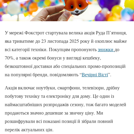
У мережі Фокстрот стартувала велика акція Руда П’ятниця,
яка триватиме до 23 листопада 2025 року й охоплює майже
всі категорії техніки. Покупцям пропонують
знижки
до
70%, а також окремі бонуси у вигляді кешбеку,
безкоштовної доставки або спеціальних промо-пропозицій
на популярні бренди, повідомляють “
Вечірні Вісті
”.
Акція включає ноутбуки, смартфони, телевізори, дрібну
побутову техніку та електроніку для дому. Це один із
наймасштабніших розпродажів сезону, тож багато моделей
продаються значно дешевше за звичну ціну. Ми
розшифрували всі показані позиції й зібрали повний
перелік актуальних цін.