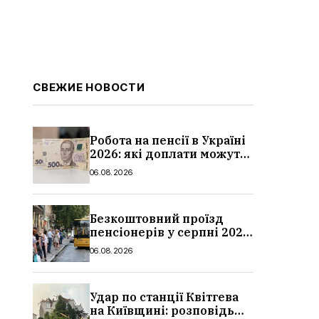
СВЕЖИЕ НОВОСТИ
Робота на пенсії в Україні
2026: які доплати можуть
скасувати, про що
06.08.2026
потрібно повідомити ПФУ
Безкоштовний проїзд
пенсіонерів у серпні 2026
в Україні: де діє пільга,
06.08.2026
хто може скористатися
Удар по станції Квітгева
на Київщині: розповідь