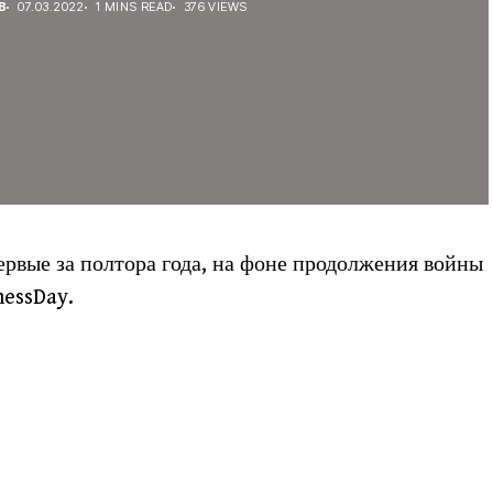
В
07.03.2022
1 MINS READ
376 VIEWS
ервые за полтора года, на фоне продолжения войны
nessDay.