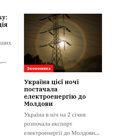
sy:
ція
льших
,
Экономика
Україна цієї ночі
постачала
електроенергію до
Молдови
Україна в ніч на 2 січня
розпочала експорт
електроенергії до Молдови