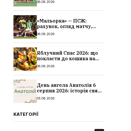
06.08.2026
«Мальорка» — ПСЖ:
рахунок, огляд матчу,
голи та склад парижан
06.08.2026
Яблучний Спас 2026: що
покласти до кошика на
освячення, які фрукти,
06.08.2026
традиції
День ангела Анатолія 6
серпня 2026: історія свята,
значення імені,
05.08.2026
привітання у віршах і
прозі
КАТЕГОРІЇ