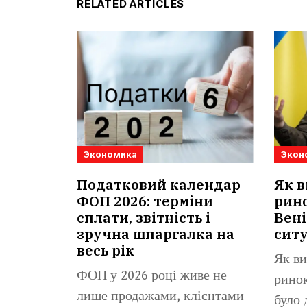
RELATED ARTICLES
Экономика
Экон
Податковий календар
Як в
ФОП 2026: терміни
рино
сплати, звітність і
Вені
зручна шпаргалка на
сит
весь рік
Як ви
ФОП у 2026 році живе не
ринок
лише продажами, клієнтами
було 