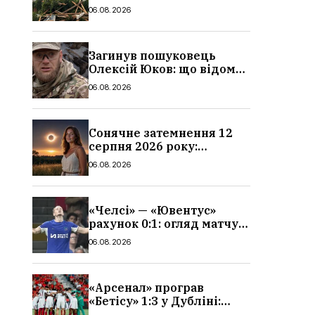
очевидців, як вісім людей
06.08.2026
загинули біля колій, що
сталося
Загинув пошуковець
Олексій Юков: що відомо
про його роботу, хто він
06.08.2026
такий, біографія
Сонячне затемнення 12
серпня 2026 року:
гороскоп, кому із знаків
06.08.2026
зодіаку принесе успіх
«Челсі» — «Ювентус»
рахунок 0:1: огляд матчу
та вихід Мудрика
06.08.2026
«Арсенал» програв
«Бетісу» 1:3 у Дубліні:
огляд матчу та всі голи