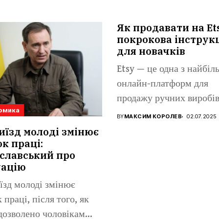
Як продавати на Et
покрокова інструк
для новачків
Etsy — це одна з найбі
онлайн-платформ для
продажу ручних виробів
омика
вінтажних...
BY
МАКСИМ КОРОЛЕВ
02.07.2025
иїзд молоді змінює
к праці:
славський про
уацію
їзд молоді змінює
 праці, після того, як
дозволено чоловікам...