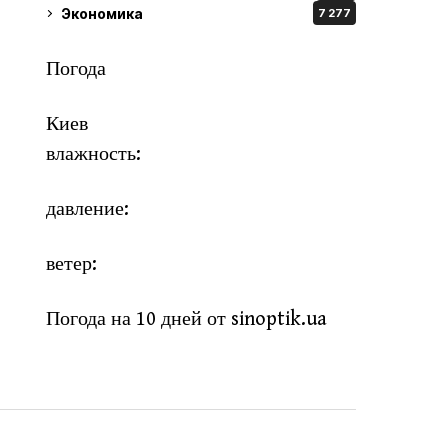
Экономика
7 277
Погода
Киев
влажность:
давление:
ветер:
Погода на 10 дней от
sinoptik.ua