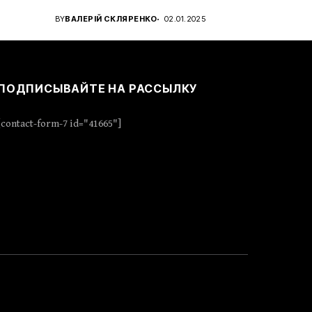
для...
BY
ВАЛЕРІЙ СКЛЯРЕНКО
02.01.2025
ПОДПИСЫВАЙТЕ НА РАССЫЛКУ
[contact-form-7 id="41665"]