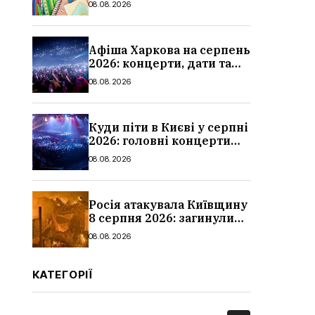
08.08.2026
школи
Афіша Харкова на серпень
2026: концерти, дати та
ціни квитків
08.08.2026
Куди піти в Києві у серпні
2026: головні концерти
місяця, дати, артисти та
08.08.2026
ціни
Росія атакувала Київщину
8 серпня 2026: загинули
троє людей, серед них
08.08.2026
дитина, наслідки
КАТЕГОРІЇ