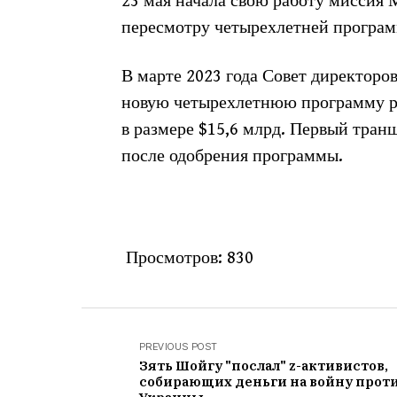
23 мая начала свою работу миссия
пересмотру четырехлетней програм
В марте 2023 года Совет директор
новую четырехлетнюю программу р
в размере $15,6 млрд. Первый транш
после одобрения программы.
Просмотров:
830
PREVIOUS POST
Зять Шойгу "послал" z-активистов,
собирающих деньги на войну прот