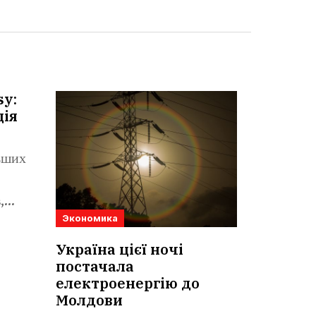
sy:
ція
льших
,
Экономика
Україна цієї ночі
постачала
електроенергію до
Молдови