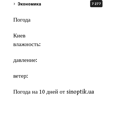
Экономика
7 277
Погода
Киев
влажность:
давление:
ветер:
Погода на 10 дней от
sinoptik.ua