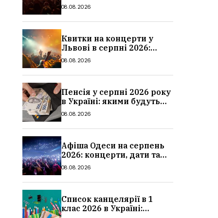
дати та ціни
08.08.2026
Квитки на концерти у
Львові в серпні 2026:
дати, ціни та локації
08.08.2026
Пенсія у серпні 2026 року
в Україні: якими будуть
мінімальні та
08.08.2026
максимальні виплати,
суми
Афіша Одеси на серпень
2026: концерти, дати та
ціни квитків
08.08.2026
Список канцелярії в 1
клас 2026 в Україні:
повний чек-лист для