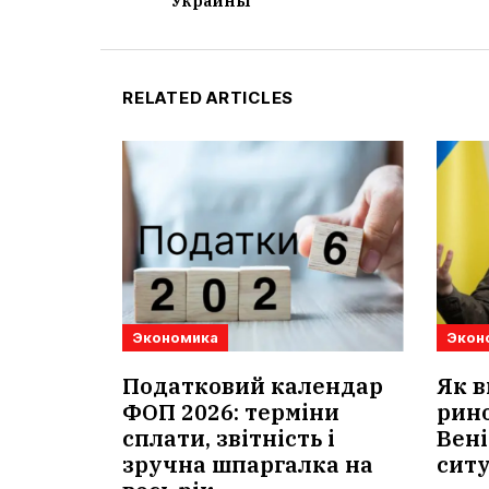
Украины
RELATED ARTICLES
Экономика
Экон
Податковий календар
Як в
ФОП 2026: терміни
рино
сплати, звітність і
Вені
зручна шпаргалка на
сит