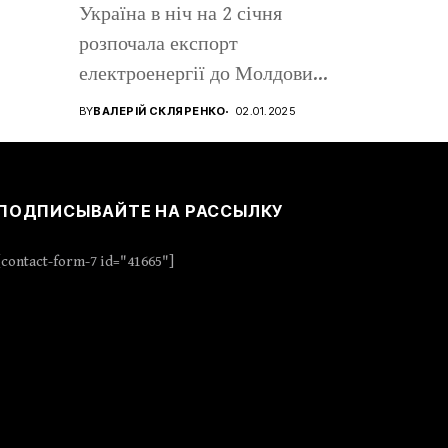
Україна в ніч на 2 січня
розпочала експорт
електроенергії до Молдови
для...
BY
ВАЛЕРІЙ СКЛЯРЕНКО
02.01.2025
ПОДПИСЫВАЙТЕ НА РАССЫЛКУ
[contact-form-7 id="41665"]