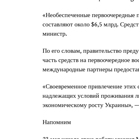
«Необеспеченные первоочередные п
составляют около $6,5 млрд. Средс
министр.
По его словам, правительство пред
часть средств на первоочередное во
международные партнеры предостав
«Своевременное привлечение этих 
надлежащих условий проживания лю
экономическому росту Украины», —
Напомним