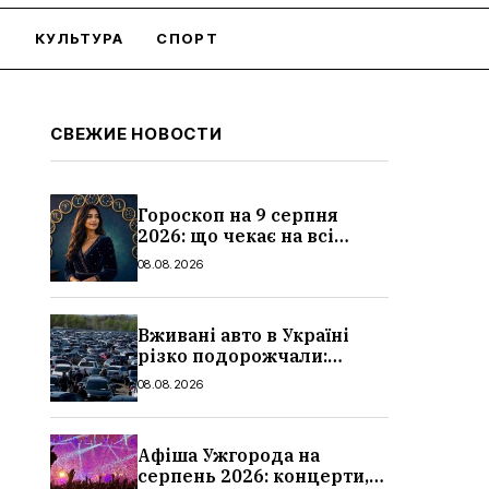
О
КУЛЬТУРА
СПОРТ
СВЕЖИЕ НОВОСТИ
Гороскоп на 9 серпня
2026: що чекає на всі
знаки зодіаку
08.08.2026
Вживані авто в Україні
різко подорожчали:
причини, які машини
08.08.2026
додали найбільше в ціні
Афіша Ужгорода на
серпень 2026: концерти,