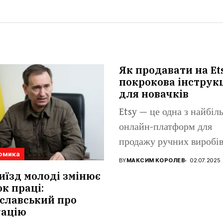
Як продавати на Et
покрокова інструк
для новачків
Etsy — це одна з найбі
онлайн-платформ для
продажу ручних виробів
омика
вінтажних...
BY
МАКСИМ КОРОЛЕВ
02.07.2025
иїзд молоді змінює
к праці:
славський про
уацію