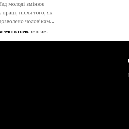
їзд молоді змінює
 праці, після того, як
дозволено чоловікам...
РЧУК ВІКТОРІЯ
02.10.2025