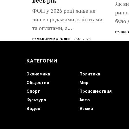
весь рік
Як ви
ФОП у 2026 році живе не
ринок
лише продажами, клієнтами
було 
та оплатами, а...
BY
ЛЮБА
BY
МАКСИМ КОРОЛЕВ
28.01.2026
КАТЕГОРИИ
Экономика
Политика
Общество
Мир
Спорт
Происшествия
Культура
Авто
Видео
Языки