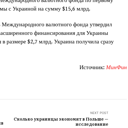
 Международного валютного фонда по первому
мы с Украиной на сумму $15,6 млрд.
ов Международного валютного фонда утвердил
асширенного финансирования для Украины
 в размере $2,7 млрд. Украина получила сразу
Источник:
МинФин
NEXT POST
Сколько украинцы экономят в Польше —
ив
исследование