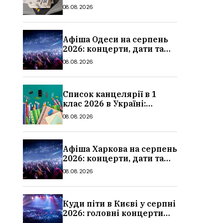
мінімальні та
08.08.2026
максимальні виплати,
суми
Афіша Одеси на серпень
2026: концерти, дати та
ціни квитків
08.08.2026
Список канцелярії в 1
клас 2026 в Україні:
повний чек-лист для
08.08.2026
школи
Афіша Харкова на серпень
2026: концерти, дати та
ціни квитків
08.08.2026
Куди піти в Києві у серпні
2026: головні концерти
місяця, дати, артисти та