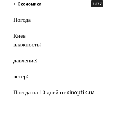
Экономика
7 277
Погода
Киев
влажность:
давление:
ветер:
Погода на 10 дней от
sinoptik.ua