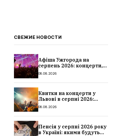
СВЕЖИЕ НОВОСТИ
Афіша Ужгорода на
серпень 2026: концерти,
дати та ціни
08.08.2026
Квитки на концерти у
Львові в серпні 2026:
дати, ціни та локації
08.08.2026
Пенсія у серпні 2026 року
в Україні: якими будуть