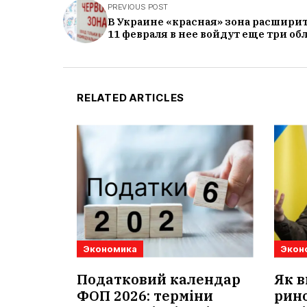
PREVIOUS POST
В Украине «красная» зона расширит
11 февраля в нее войдут еще три об
RELATED ARTICLES
Экономика
Экон
Податковий календар
Як в
ФОП 2026: терміни
рино