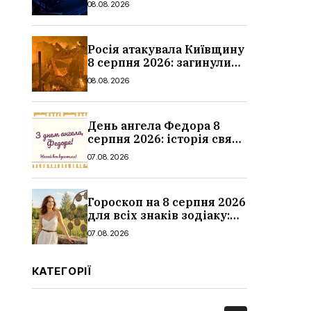
08.08.2026
ціни
Росія атакувала Київщину
8 серпня 2026: загинули
троє людей, серед них
08.08.2026
дитина, наслідки
День ангела Федора 8
серпня 2026: історія свята,
значення імені,
07.08.2026
привітання у віршах і
прозі
Гороскоп на 8 серпня 2026
для всіх знаків зодіаку:
кохання, гроші та справи
07.08.2026
КАТЕГОРІЇ