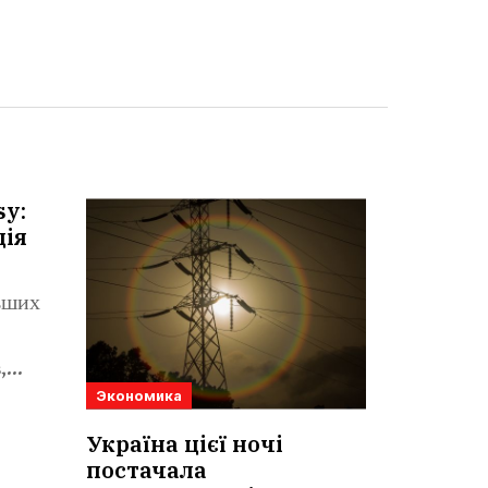
sy:
ція
льших
,
Экономика
Україна цієї ночі
постачала