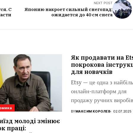
NEXT POST
ся. С
Японию накроет сильный снегопад:
ласти
ожидается до 40 см снега
Як продавати на Et
покрокова інструк
для новачків
Etsy — це одна з найбі
онлайн-платформ для
продажу ручних виробів
омика
вінтажних...
BY
МАКСИМ КОРОЛЕВ
02.07.2025
иїзд молоді змінює
к праці: