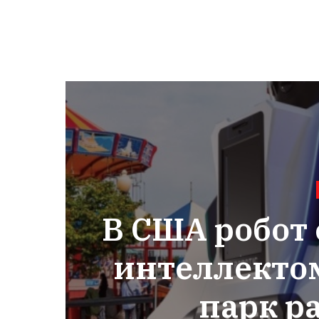
В США робот
интеллектом
парк р