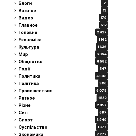
Блоги
2
Важное
13
Видео
179
Главное
512
Головне
2 427
Економіка
1 162
Культура
1 636
Мир
6 364
Общество
6 582
Події
547
Политика
4 648
Політика
906
Происшествия
6 078
Разное
1 532
Різне
2 057
Світ
687
Спорт
3 949
Суспільство
1 377
Экономика
7 277