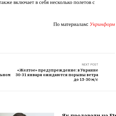
также включает в себя несколько полетов с
По материалам:
Укринформ
NEXT POST
«Желтое» предупреждение: в Украине
льном
30-31 января ожидаются порывы ветра
до 15-30 м/с
Як продавати на Et