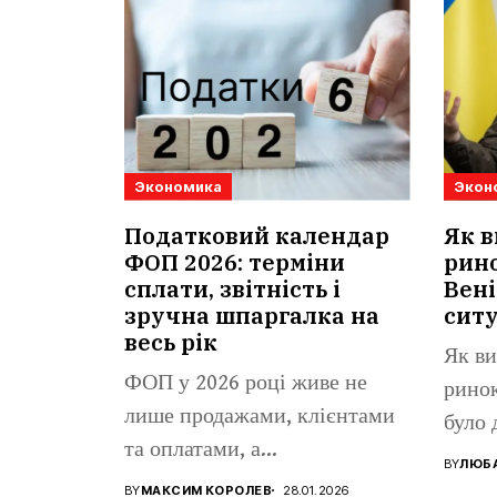
Экономика
Экон
Податковий календар
Як в
ФОП 2026: терміни
рино
сплати, звітність і
Вені
зручна шпаргалка на
сит
весь рік
Як ви
ФОП у 2026 році живе не
ринок
лише продажами, клієнтами
було 
та оплатами, а...
BY
ЛЮБА
BY
МАКСИМ КОРОЛЕВ
28.01.2026