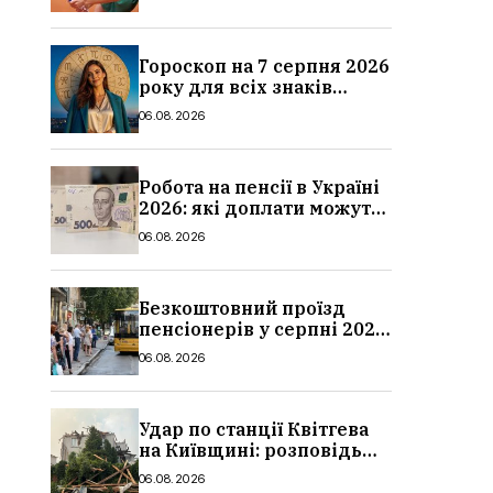
Гороскоп на 7 серпня 2026
року для всіх знаків
зодіаку: кому пощастить у
06.08.2026
п’ятницю
Робота на пенсії в Україні
2026: які доплати можуть
скасувати, про що
06.08.2026
потрібно повідомити ПФУ
Безкоштовний проїзд
пенсіонерів у серпні 2026
в Україні: де діє пільга,
06.08.2026
хто може скористатися
Удар по станції Квітгева
на Київщині: розповідь
очевидців, як вісім людей
06.08.2026
загинули біля колій, що