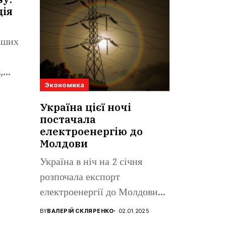
ція
льших
,
Экономика
Україна цієї ночі
постачала
електроенергію до
Молдови
Україна в ніч на 2 січня
розпочала експорт
електроенергії до Молдови
для...
BY
ВАЛЕРІЙ СКЛЯРЕНКО
02.01.2025