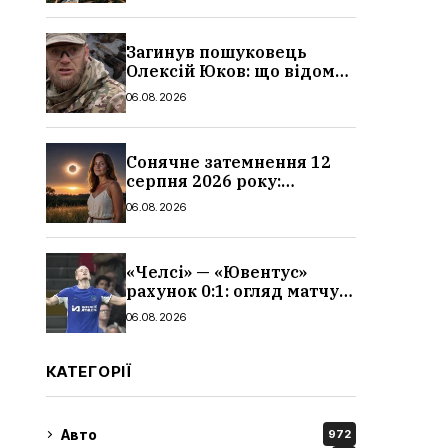
сталося
Загинув пошуковець
Олексій Юков: що відомо
про його роботу, хто він
06.08.2026
такий, біографія
Сонячне затемнення 12
серпня 2026 року:
гороскоп, кому із знаків
06.08.2026
зодіаку принесе успіх
«Челсі» — «Ювентус»
рахунок 0:1: огляд матчу
та вихід Мудрика
06.08.2026
КАТЕГОРІЇ
Авто
972