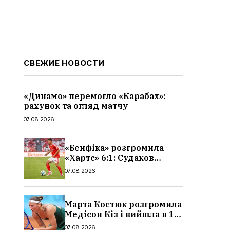
СВЕЖИЕ НОВОСТИ
«Динамо» перемогло «Карабах»:
рахунок та огляд матчу
07.08.2026
«Бенфіка» розгромила
«Хартс» 6:1: Судаков
відзначився асистом,
07.08.2026
огляд матчу і рахунок
Марта Костюк розгромила
Медісон Кіз і вийшла в 1/8
фіналу Торонто: результат
07.08.2026