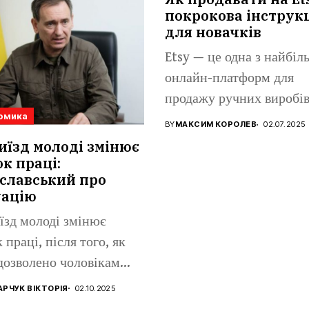
покрокова інструк
для новачків
Etsy — це одна з найбі
онлайн-платформ для
продажу ручних виробів
омика
вінтажних...
BY
МАКСИМ КОРОЛЕВ
02.07.2025
иїзд молоді змінює
к праці:
славський про
уацію
їзд молоді змінює
 праці, після того, як
дозволено чоловікам...
РЧУК ВІКТОРІЯ
02.10.2025