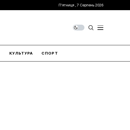
П’ятниця , 7 Серпень 2026
О
КУЛЬТУРА
СПОРТ