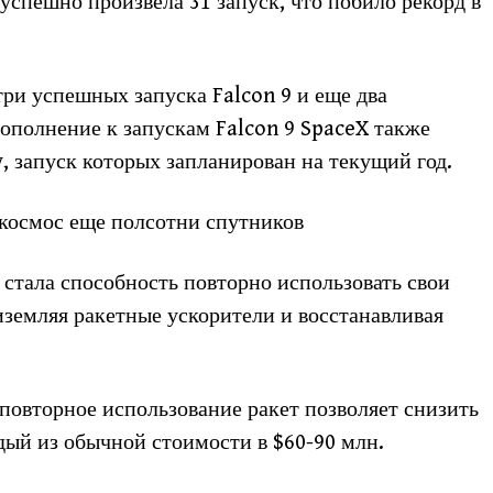
 успешно произвела 31 запуск, что побило рекорд в
три успешных запуска Falcon 9 и еще два
дополнение к запускам Falcon 9 SpaceX также
, запуск которых запланирован на текущий год.
 космос еще полсотни спутников
стала способность повторно использовать свои
риземляя ракетные ускорители и восстанавливая
 повторное использование ракет позволяет снизить
дый из обычной стоимости в $60-90 млн.